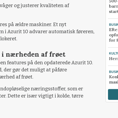
500-
våger og justerer kvaliteten af
bar
star
es på ældre maskiner. Et nyt
BUSI
Efte
i Azurit 10 advarer automatisk føreren,
opfo
lokeret.
for 
 i nærheden af frøet
KULT
Her
en features på den opdaterede Azurit 10.
 der gør det muligt at påføre
BUSI
ærhed af frøet.
Kon
mask
ndopløselige næringsstoffer, som er
r. Dette er især vigtigt i kolde, tørre