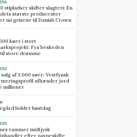
ESS
0 stipladser skifter slagteri: En
ndets største producenter
r nu grisene til Danish Crown
00 køer i stort
arksprojekt: Fra beskeden
 til store drømme
ESS
 salg af 3.000 søer: Vestfynsk
rmeringsprofil afhænder jord
5 millioner
UR
egård holder høstdag
ESS
urs rammer midtjysk
inhandler efter navneskifte