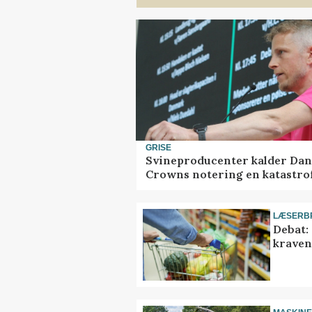
GRISE
Svineproducenter kalder Dan
Crowns notering en katastro
LÆSERB
Debat:
kravene