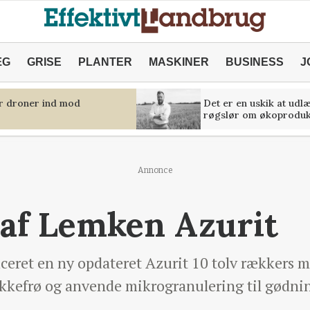
ÆG
GRISE
PLANTER
MASKINER
BUSINESS
J
er droner ind mod
Det er en uskik at udl
røgslør om økoproduk
Annonce
af Lemken Azurit
eret en ny opdateret Azurit 10 tolv rækkers m
ikkefrø og anvende mikrogranulering til gødni