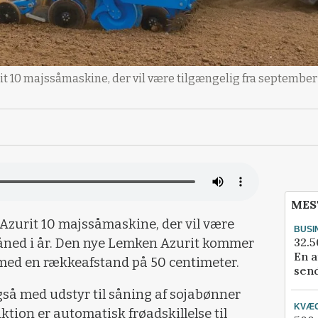
t 10 majssåmaskine, der vil være tilgængelig fra september 
MES
Azurit 10 majssåmaskine, der vil være
BUSI
32.5
åned i år. Den nye Lemken Azurit kommer
En a
s med en rækkeafstand på 50 centimeter.
send
å med udstyr til såning af sojabønner
KVÆ
ktion er automatisk frøadskillelse til