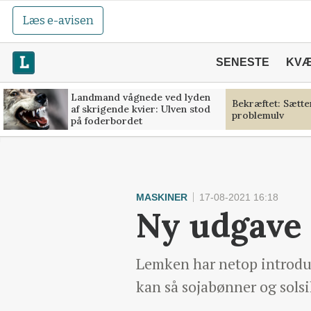
Læs e-avisen
SENESTE
KV
Landmand vågnede ved lyden
Bekræftet: Sætt
af skrigende kvier: Ulven stod
problemulv
på foderbordet
MASKINER
17-08-2021 16:18
Ny udgave 
Lemken har netop introduc
kan så sojabønner og sols