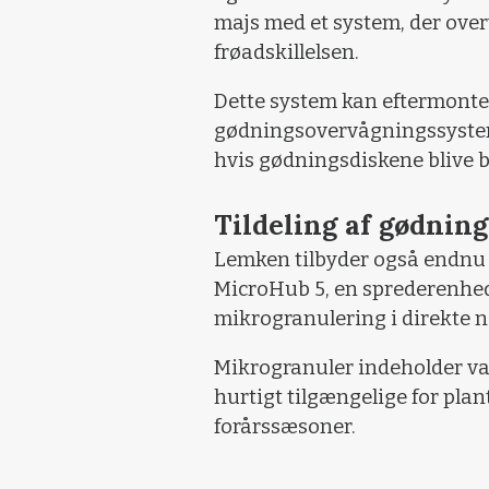
majs med et system, der over
frøadskillelsen.
Dette system kan eftermonter
gødningsovervågningssystem 
hvis gødningsdiskene blive b
Tildeling af gødning
Lemken tilbyder også endnu 
MicroHub 5, en sprederenhed,
mikrogranulering i direkte n
Mikrogranuler indeholder va
hurtigt tilgængelige for plante
forårssæsoner.