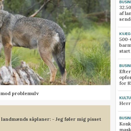
BUSIN
32.50
af la
sende
KVÆG
500-6
barm
start
BUSIN
Efter
opfo
for 8
d mod problemulv
KULT
Herr
landmænds såplaner: - Jeg føler mig pisset
BUSIN
Konk
mask