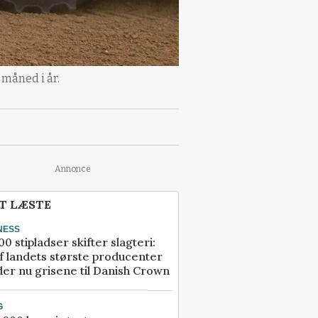
måned i år.
Annonce
T LÆSTE
NESS
00 stipladser skifter slagteri:
f landets største producenter
er nu grisene til Danish Crown
G