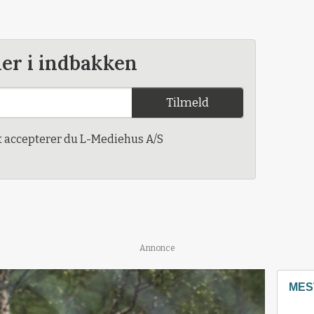
der i indbakken
Tilmeld
t accepterer du L-Mediehus A/S
Annonce
MES