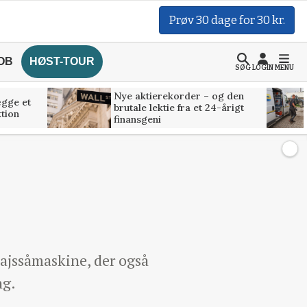
Prøv 30 dage for 30 kr.
OB
HØST-TOUR
SØG
LOGIN
MENU
Nye aktierekorder – og den
ægge et
brutale lektie fra et 24-årigt
tion
finansgeni
ajssåmaskine, der også
ng.