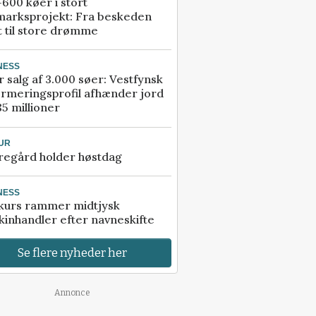
600 køer i stort
marksprojekt: Fra beskeden
t til store drømme
NESS
r salg af 3.000 søer: Vestfynsk
rmeringsprofil afhænder jord
85 millioner
UR
regård holder høstdag
NESS
kurs rammer midtjysk
inhandler efter navneskifte
Se flere nyheder her
Annonce