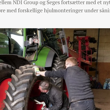
lem NDI Group og Seges fortsætter med et nyt,
øre med forskellige hjulmonteringer under såni