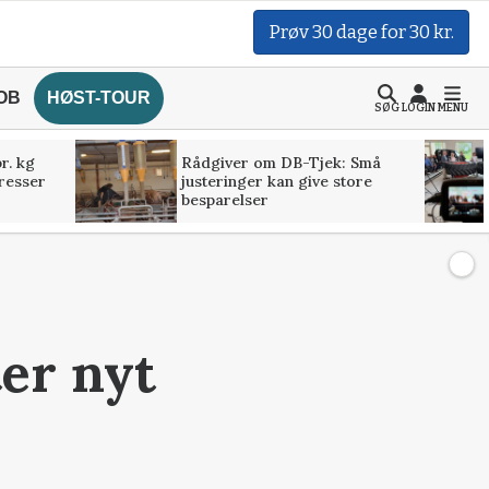
Prøv 30 dage for 30 kr.
OB
HØST-TOUR
SØG
LOGIN
MENU
r. kg
Rådgiver om DB-Tjek: Små
presser
justeringer kan give store
besparelser
er nyt