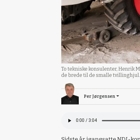
To tekniske konsulenter, Henrik M
de brede til de smalle tvillinghjul.
Per Jørgensen
Sidste år igangsatte NDI-k