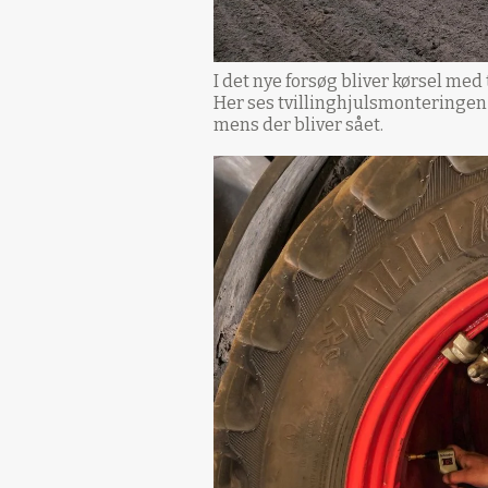
I det nye forsøg bliver kørsel me
Her ses tvillinghjulsmonteringen
mens der bliver sået.