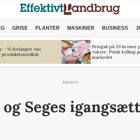
ÆG
GRISE
PLANTER
MASKINER
BUSINESS
J
Prisgab på 20 kroner p
 - Vi forlanger ens
vokser: Polsk kylling 
 produktionsvilkår
markedet
Annonce
og Seges igangsætt