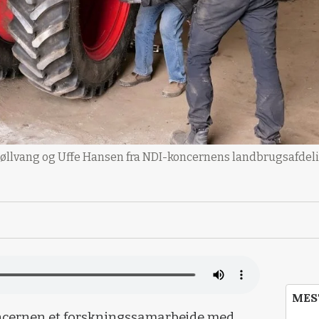
øllvang og Uffe Hansen fra NDI-koncernens landbrugsafdelin
MES
oncernen et forskningssamarbejde med