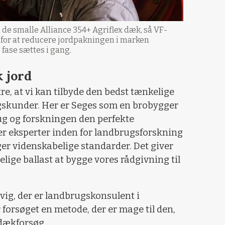
 de smalle Alliance 354+ Agriflex dæk, så VF-
 for at reducere jordpakningen i marken
 fase sættes i gang.
 jord
kre, at vi kan tilbyde den bedst tænkelige
gskunder. Her er Seges som en brobygger
ug og forskningen den perfekte
er eksperter inden for landbrugsforskning
ger videnskabelige standarder. Det giver
elige ballast at bygge vores rådgivning til
vig, der er landbrugskonsulent i
 forsøget en metode, der er mage til den,
 dækforsøg.