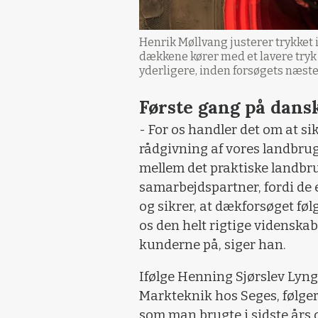
Henrik Møllvang justerer trykket i
dækkene kører med et lavere tryk
yderligere, inden forsøgets næste
Første gang på dansk
- For os handler det om at si
rådgivning af vores landbru
mellem det praktiske landbr
samarbejdspartner, fordi de 
og sikrer, at dækforsøget føl
os den helt rigtige videnskab
kunderne på, siger han.
Ifølge Henning Sjørslev Lyng
Markteknik hos Seges, følger
som man brugte i sidste års