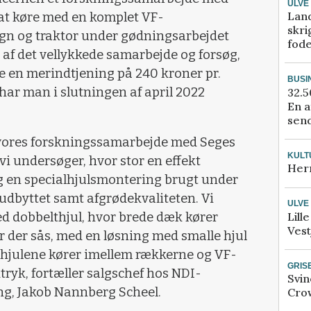
ULVE
Lan
 at køre med en komplet VF-
skri
gn og traktor under gødningsarbejdet
fod
af det vellykkede samarbejde og forsøg,
re en merindtjening på 240 kroner pr.
BUSI
har man i slutningen af april 2022
32.5
En a
send
i vores forskningssamarbejde med Seges
KULT
 vi undersøger, hvor stor en effekt
Her
 en specialhjulsmontering brugt under
udbyttet samt afgrødekvaliteten. Vi
ULVE
 dobbelthjul, hvor brede dæk kører
Lill
Vest
r der sås, med en løsning med smalle hjul
 hjulene kører imellem rækkerne og VF-
GRIS
yk, fortæller salgschef hos NDI-
Svin
g, Jakob Nannberg Scheel.
Crow