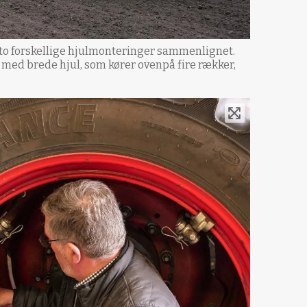
d to forskellige hjulmonteringer sammenlignet.
 med brede hjul, som kører ovenpå fire rækker,