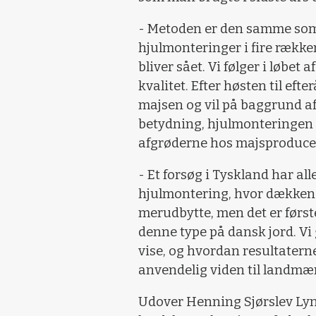
- Metoden er den samme som s
hjulmonteringer i fire række
bliver sået. Vi følger i løbet
kvalitet. Efter høsten til eft
majsen og vil på baggrund af
betydning, hjulmonteringen h
afgrøderne hos majsproducen
- Et forsøg i Tyskland har all
hjulmontering, hvor dækkene
merudbytte, men det er første
denne type på dansk jord. Vi 
vise, og hvordan resultatern
anvendelig viden til landmæ
Udover Henning Sjørslev Lyn