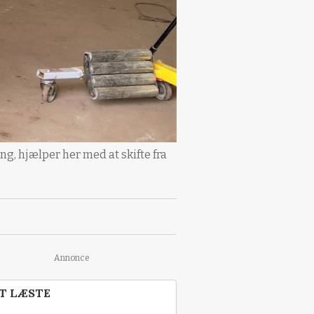
g, hjælper her med at skifte fra
Annonce
T LÆSTE