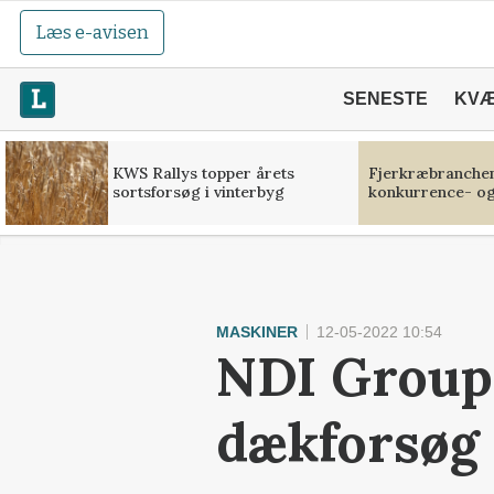
Læs e-avisen
SENESTE
KV
KWS Rallys topper årets
Fjerkræbranchen:
sortsforsøg i vinterbyg
konkurrence- og
MASKINER
12-05-2022 10:54
NDI Group 
dækforsøg