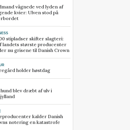
dmand vågnede ved lyden af
gende kvier: Ulven stod på
erbordet
NESS
00 stipladser skifter slagteri:
f landets største producenter
er nu grisene til Danish Crown
UR
regård holder høstdag
e hund blev dræbt af ulv i
jylland
E
eproducenter kalder Danish
ns notering en katastrofe