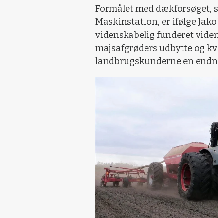
Formålet med dækforsøget, 
Maskinstation, er ifølge Jak
videnskabelig funderet vide
majsafgrøders udbytte og kva
landbrugskunderne en endnu