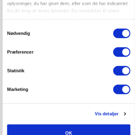
POLITIK
oplysninger, du har givet dem, eller som de har indsamlet
Efter dårlige oplevelser med Bovaer: LDM-
fra din brug af deres tjenester. Du samtykker til vores
formand kritiserer nyt høringsforslag
cookies, hvis du fortsætter med at anvende vores
hjemmeside.
Samtykkevalg
Nødvendig
Præferencer
Statistik
Marketing
AGROMEK
Ny Kartoffeldag på Agromek skal samle hele
værdikæden om ny teknologi
Vis detaljer
OK