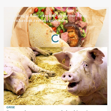
BUSINESS
Grambogård får oksekød på menuen hos
københavnsk restaurantkæde
Annonce
Loading...
GRISE