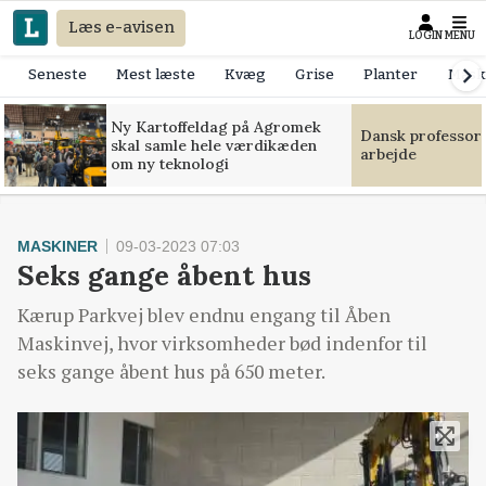
Læs e-avisen
LOGIN
MENU
Seneste
Mest læste
Kvæg
Grise
Planter
Mask
Ny Kartoffeldag på Agromek
Dansk professor
skal samle hele værdikæden
arbejde
om ny teknologi
MASKINER
09-03-2023 07:03
Seks gange åbent hus
Kærup Parkvej blev endnu engang til Åben
Maskinvej, hvor virksomheder bød indenfor til
seks gange åbent hus på 650 meter.