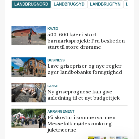
LANDBRUGNORD
LANDBRUGSYD
LANDBRUGFYN
LAND
KVÆG
500-600 køer i stort
barmarksprojekt: Fra beskeden
start til store drømme
BUSINESS
Lave grisepriser og nye regler
øger landbobanks forsigtighed
GRISE
Ny griseprognose kan give
anledning til et nyt budgettjek
ARRANGEMENT
På skovtur i sommervarmen:
Messefolk mødes omkring
juletræerne