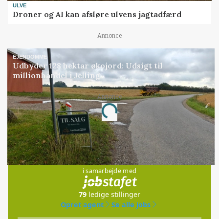
ULVE
Droner og AI kan afsløre ulvens jagtadfærd
Annonce
EJENDOMME
Udbyder 128 hektar økojord: Udsigt til
millionhandel i Jelling
Annonce
Loading...
Jobs
i samarbejde med
79
ledige stillinger
Opret agent
Se alle jobs