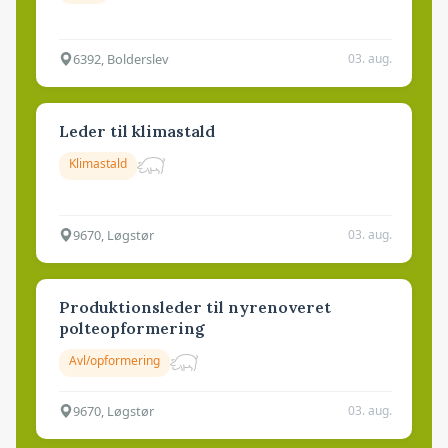
6392, Bolderslev
03. aug.
Leder til klimastald
Klimastald
9670, Løgstør
03. aug.
Produktionsleder til nyrenoveret
polteopformering
Avl/opformering
9670, Løgstør
03. aug.