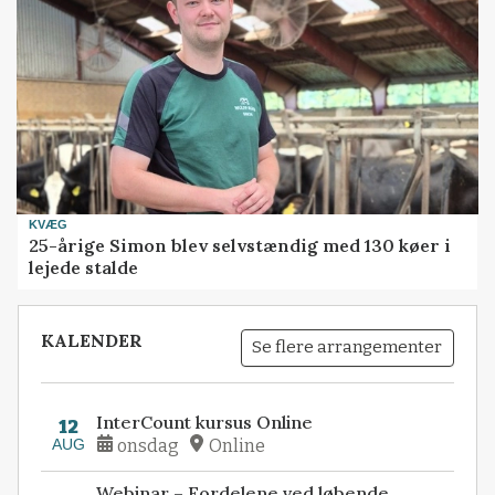
KVÆG
25-årige Simon blev selvstændig med 130 køer i
lejede stalde
KALENDER
Se flere arrangementer
InterCount kursus Online
12
AUG
onsdag
Online
Webinar – Fordelene ved løbende