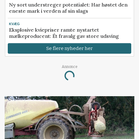
Ny sort understreger potentialet: Har høstet den
eneste mark i verden af sin slags
KVÆG
Eksplosive kviepriser ramte nystartet
mælkeproducent: Ét fravalg gav store udsving
Se flere nyheder her
Annonce
Loading...