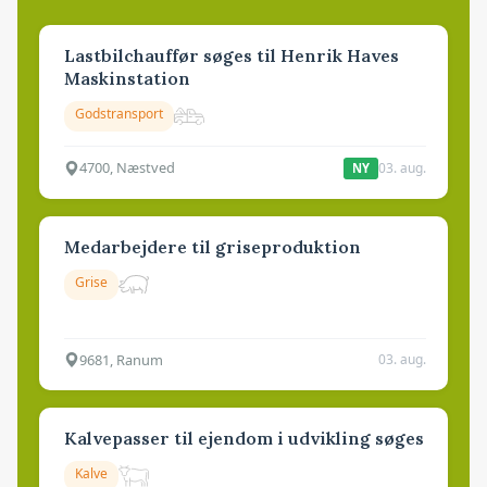
Lastbilchauffør søges til Henrik Haves
Maskinstation
Godstransport
4700, Næstved
03. aug.
NY
Medarbejdere til griseproduktion
Grise
9681, Ranum
03. aug.
Kalvepasser til ejendom i udvikling søges
Kalve