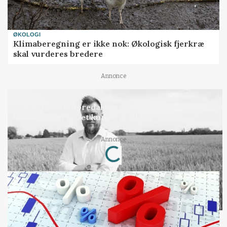
ØKOLOGI
Klimaberegning er ikke nok: Økologisk fjerkræ
skal vurderes bredere
Annonce
LEDER
Befriende, at topredaktør erkender, hun er
blevet klogere. Det kunne vi alle lære af
Annonce
Loading...