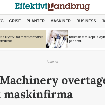
ÆG
GRISE
PLANTER
MASKINER
BUSINESS
J
er? Nyt tv-format udfordrer
Russisk mælkepris dyk
struktur
procent
Annonce
Machinery overtag
k maskinfirma