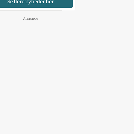
Se flere nyheder her
Annonce