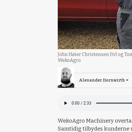
John Høier Christensen (tv) og To
WekoAgro
Alexander Dornwirth
WekoAgro Machinery overtage
Samtidig tilbydes kunderne 