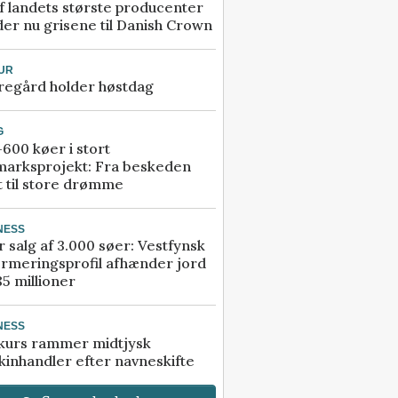
f landets største producenter
er nu grisene til Danish Crown
UR
regård holder høstdag
G
600 køer i stort
marksprojekt: Fra beskeden
t til store drømme
NESS
r salg af 3.000 søer: Vestfynsk
rmeringsprofil afhænder jord
85 millioner
NESS
kurs rammer midtjysk
inhandler efter navneskifte