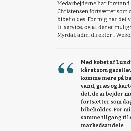
Medarbejderne har forstand p
Christensen fortsætter som d
bibeholdes. For mig har det 
til service, og at der er mul
Myrdal, adm. direktør i Weko
Med købet af Lund
kåret som gazellev
komme mere på ban
vand, græs og kart
det, de arbejder m
fortsætter som dag
bibeholdes. For mig
samme tilgang til 
markedsandele