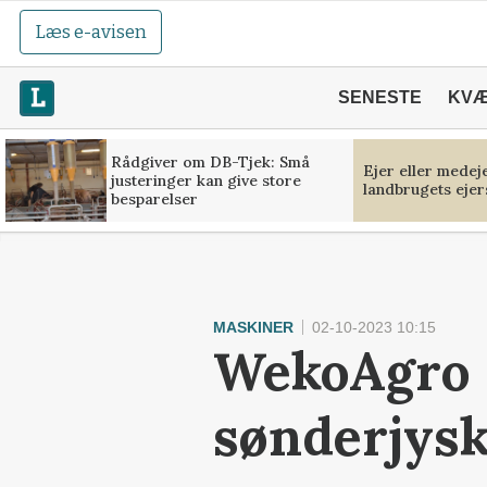
Læs e-avisen
SENESTE
KV
Rådgiver om DB-Tjek: Små
Ejer eller medej
justeringer kan give store
landbrugets ejer
besparelser
MASKINER
02-10-2023 10:15
WekoAgro 
sønderjys