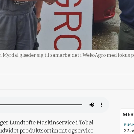
m Myrdal glæder sig til samarbejdet i WekoAgro med fokus på 
MES
r Lundtofte Maskinservice i Tobøl.
BUSI
32.5
udvidet produktsortiment ogservice