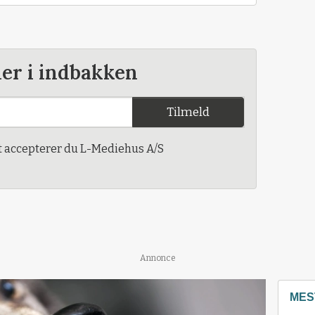
der i indbakken
Tilmeld
t accepterer du L-Mediehus A/S
Annonce
MES