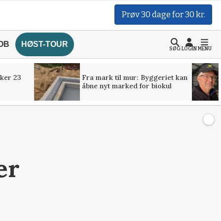
Prøv 30 dage for 30 kr.
OB
HØST-TOUR
SØG
LOGIN
MENU
ker 23
Fra mark til mur: Byggeriet kan
åbne nyt marked for biokul
er