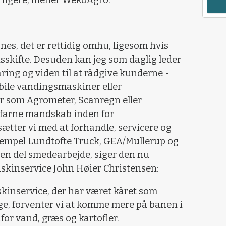
rligere, mener WekoAgro.
synes, det er rettidig omhu, ligesom hvis
nsskifte. Desuden kan jeg som daglig leder
aring og viden til at rådgive kunderne -
bile vandingsmaskiner eller
r som Agrometer, Scanregn eller
erfarne mandskab inden for
ætter vi med at forhandle, servicere og
eksempel Lundtofte Truck, GEA/Mullerup og
 en del smedearbejde, siger den nu
Maskinservice John Høier Christensen:
kinservice, der har været kåret som
ge, forventer vi at komme mere på banen i
for vand, græs og kartofler.