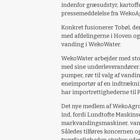
indenfor græsudstyr, kartoff
pressemeddelelse fra WekoA
Konkret fusionerer Tobøl, de
med afdelingerne i Hoven og
vanding i WekoWater.
WekoWater arbejder med sto
med sine underleverandører. 
pumper, rør til valg af van
eneimportør af en indtrækni
har importrettighederne til
Det nye medlem af WekoAgro-
ind, fordi Lundtofte Maskins
markvandingsmaskiner, vand
Således tilføres koncernen 