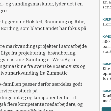
En a
el- og vandingsmaskiner, lyder det i en
send
gro.
KULT
r ligger nær Holsted, Bramming og Ribe,
Her
 Bording, som blandt andet har fokus på
KVÆ
500-
re markvandingsprojekter i samarbejde
bar
star
Lige fra projektering, brøndboring,
dingsmaskine. Samtidig er WekoAgro
BUSI
ngsmaskine fra svenske Rosenqvists og
Efte
 Pivotmarkvanding fra Zimmatic.
opfo
for 
familien passer derfor særdeles godt
ervice er stærk på
BUSI
Kon
ingsanlæg og komponenter hertil.
mask
også flere kompetente medarbejdere, og