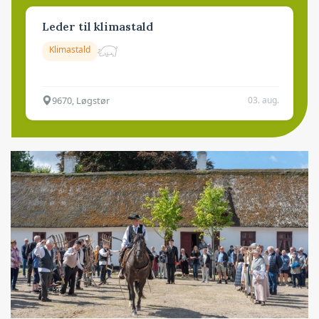
Leder til klimastald
Klimastald
9670, Løgstør
03. aug.