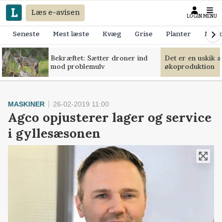
Læs e-avisen
LOGIN
MENU
Seneste
Mest læste
Kvæg
Grise
Planter
Mask
Bekræftet: Sætter droner ind
Det er en uskik 
mod problemulv
økoproduktion
MASKINER
26-02-2019 11:00
Agco opjusterer lager og service
i gyllesæsonen