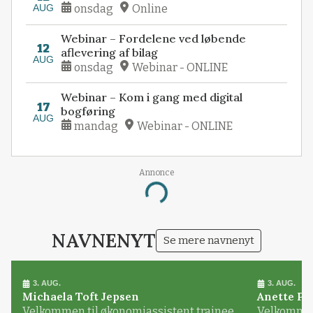
AUG
onsdag
Online
Webinar – Fordelene ved løbende
12
aflevering af bilag
AUG
onsdag
Webinar - ONLINE
Webinar – Kom i gang med digital
17
bogføring
AUG
mandag
Webinar - ONLINE
Annonce
Loading...
NAVNENYT
Se mere navnenyt
3. AUG.
3. AUG.
Michaela Toft Jepsen
Anette Pl
Velkommen til økonomiassistent trainee
Velkommen 