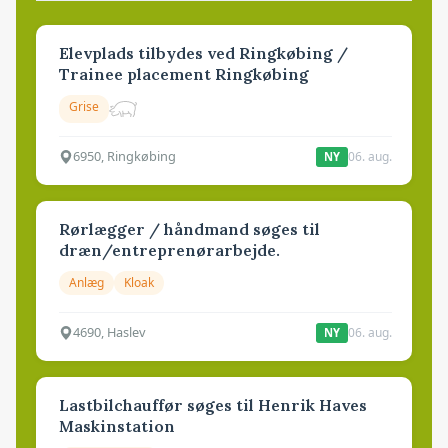
Elevplads tilbydes ved Ringkøbing /
Trainee placement Ringkøbing
Grise
6950, Ringkøbing
06. aug.
NY
Rørlægger / håndmand søges til
dræn/entreprenørarbejde.
Anlæg
Kloak
4690, Haslev
06. aug.
NY
Lastbilchauffør søges til Henrik Haves
Maskinstation