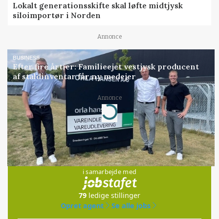
Lokalt generationsskifte skal løfte midtjysk
siloimportør i Norden
Annonce
BUSINESS
Efter fire årtier: Familieejet vestjysk producent
af staldinventar får ny medejer
Annonce
Loading...
Jobs
i samarbejde med
79
ledige stillinger
Opret agent
Se alle jobs