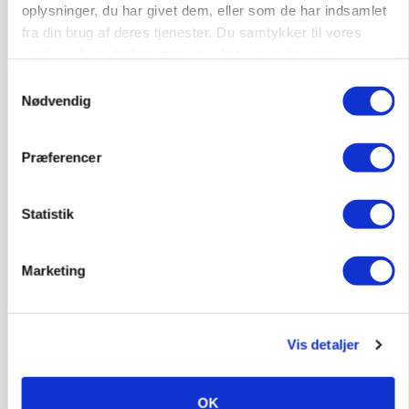
oplysninger, du har givet dem, eller som de har indsamlet
MASKINER
Forserie til selvkørende skårlægger afprøves i år
fra din brug af deres tjenester. Du samtykker til vores
cookies, hvis du fortsætter med at anvende vores
Annonce
hjemmeside.
Samtykkevalg
Nødvendig
ARRANGEMENT
Markvandring sætter fokus på elefantgræs
Præferencer
Annonce
Loading...
Statistik
Marketing
Vis detaljer
OK