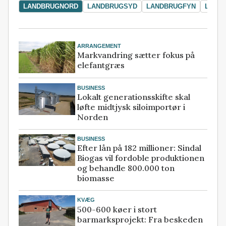
LANDBRUGNORD
LANDBRUGSYD
LANDBRUGFYN
LAND
ARRANGEMENT
Markvandring sætter fokus på
elefantgræs
BUSINESS
Lokalt generationsskifte skal
løfte midtjysk siloimportør i
Norden
BUSINESS
Efter lån på 182 millioner: Sindal
Biogas vil fordoble produktionen
og behandle 800.000 ton
biomasse
KVÆG
500-600 køer i stort
barmarksprojekt: Fra beskeden