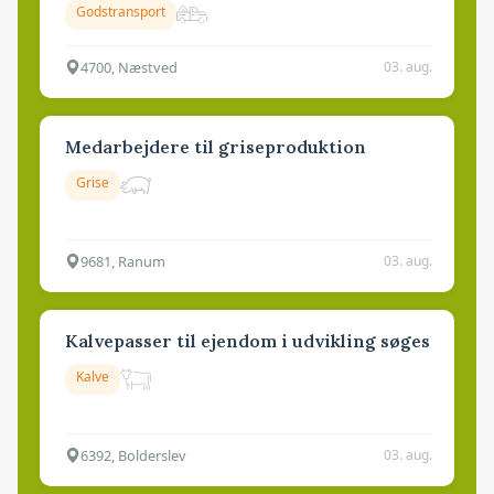
Godstransport
4700, Næstved
03. aug.
Medarbejdere til griseproduktion
Grise
9681, Ranum
03. aug.
Kalvepasser til ejendom i udvikling søges
Kalve
6392, Bolderslev
03. aug.