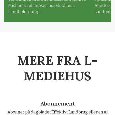
Michaela Toft Jepsen hos Østdansk
Anette Pl
Landboforening
Landbofor
MERE FRA L-
MEDIEHUS
Abonnement
Abonner på dagbladet Effektivt Landbrug eller en af