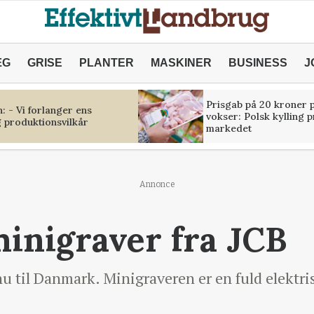
ÆG
GRISE
PLANTER
MASKINER
BUSINESS
J
Prisgab på 20 kroner p
 - Vi forlanger ens
vokser: Polsk kylling 
 produktionsvilkår
markedet
Annonce
minigraver fra JCB
 til Danmark. Minigraveren er en fuld elektri