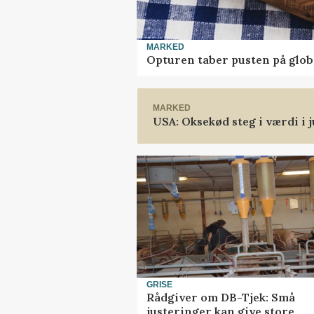
MARKED
Opturen taber pusten på glob
MARKED
USA: Oksekød steg i værdi i j
GRISE
Rådgiver om DB-Tjek: Små
justeringer kan give store