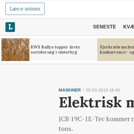
Læs e-avisen
SENESTE
KV
KWS Rallys topper årets
Fjerkræbranchen:
sortsforsøg i vinterbyg
konkurrence- og
MASKINER
05-03-2019 16:40
Elektrisk 
JCB 19C-1E-Tec kommer nu
tons.