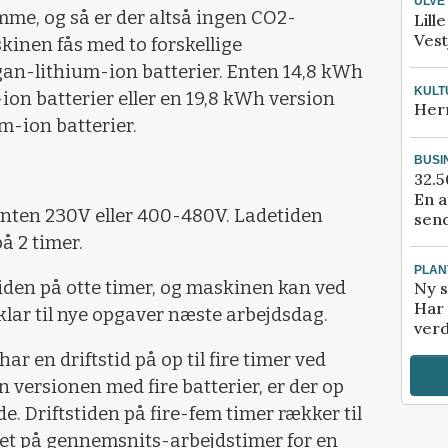
ULVE
mme, og så er der altså ingen CO2-
Lill
Vest
inen fås med to forskellige
n-lithium-ion batterier. Enten 14,8 kWh
KULT
on batterier eller en 19,8 kWh version
Her
m-ion batterier.
BUSI
32.5
En a
nten 230V eller 400-480V. Ladetiden
send
å 2 timer.
PLAN
iden på otte timer, og maskinen kan ved
Ny s
Har 
lar til nye opgaver næste arbejdsdag.
verd
ar en driftstid på op til fire timer ved
 versionen med fire batterier, er der op
de. Driftstiden på fire-fem timer rækker til
et på gennemsnits-arbejdstimer for en