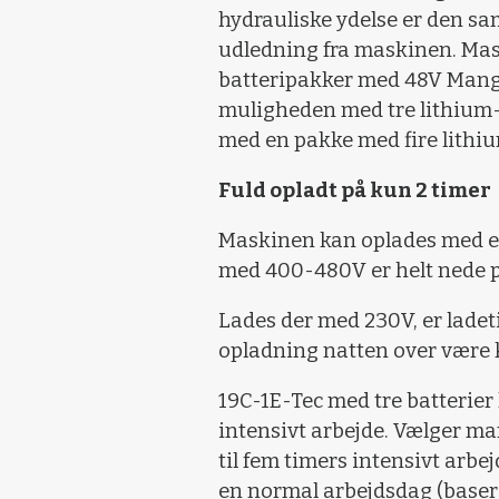
hydrauliske ydelse er den sa
udledning fra maskinen. Mask
batteripakker med 48V Manga
muligheden med tre lithium-i
med en pakke med fire lithiu
Fuld opladt på kun 2 timer
Maskinen kan oplades med e
med 400-480V er helt nede p
Lades der med 230V, er ladet
opladning natten over være k
19C-1E-Tec med tre batterier h
intensivt arbejde. Vælger man
til fem timers intensivt arbej
en normal arbejdsdag (baser