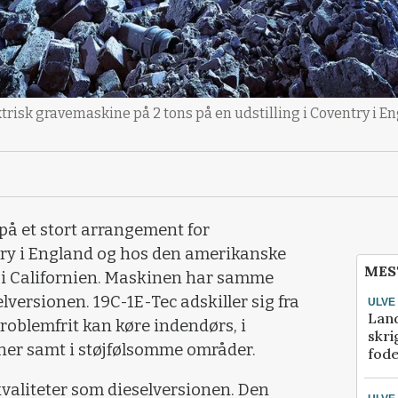
trisk gravemaskine på 2 tons på en udstilling i Coventry i E
å et stort arrangement for
ry i England og hos den amerikanske
MES
i Californien. Maskinen har samme
lversionen. 19C-1E-Tec adskiller sig fra
ULVE
Lan
roblemfrit kan køre indendørs, i
skri
ner samt i støjfølsomme områder.
fod
aliteter som dieselversionen. Den