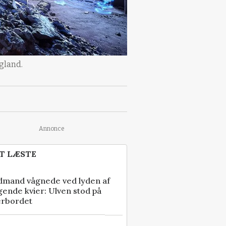
ngland.
Annonce
T LÆSTE
dmand vågnede ved lyden af
gende kvier: Ulven stod på
erbordet