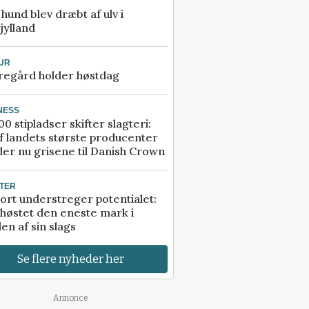
e hund blev dræbt af ulv i
jylland
UR
regård holder høstdag
NESS
00 stipladser skifter slagteri:
f landets største producenter
er nu grisene til Danish Crown
TER
ort understreger potentialet:
høstet den eneste mark i
en af sin slags
Se flere nyheder her
Annonce