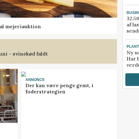
BUSIN
32.50
af la
al mejeriauktion
sende
PLAN
Ny so
uni – svinekød faldt
Har 
verde
ANNONCE
Der kan være penge gemt, i
foderstrategien