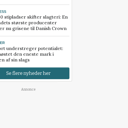
ESS
0 stipladser skifter slagteri: En
ndets største producenter
r nu grisene til Danish Crown
TER
rt understreger potentialet:
høstet den eneste mark i
n af sin slags
Se flere nyheder her
Annonce