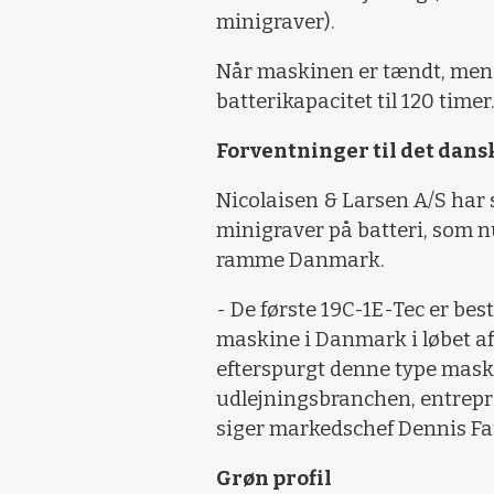
minigraver).
Når maskinen er tændt, men i
batterikapacitet til 120 timer
Forventninger til det dan
Nicolaisen & Larsen A/S har s
minigraver på batteri, som n
ramme Danmark.
- De første 19C-1E-Tec er best
maskine i Danmark i løbet af 
efterspurgt denne type maski
udlejningsbranchen, entrep
siger markedschef Dennis Fau
Grøn profil