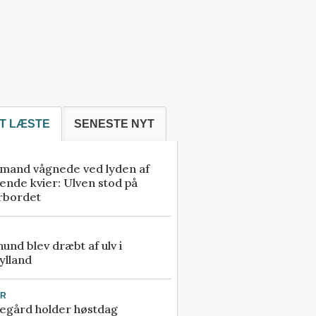
T LÆSTE
SENESTE NYT
mand vågnede ved lyden af
ende kvier: Ulven stod på
rbordet
 hund blev dræbt af ulv i
ylland
UR
egård holder høstdag