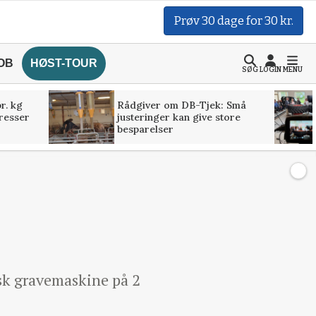
Prøv 30 dage for 30 kr.
OB
HØST-TOUR
SØG
LOGIN
MENU
r. kg
Rådgiver om DB-Tjek: Små
presser
justeringer kan give store
besparelser
sk gravemaskine på 2