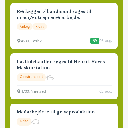
Rørlægger / håndmand søges til
dræn/entreprenørarbejde.
Anlæg
Kloak
4690, Haslev
06. aug.
NY
Lastbilchauffør søges til Henrik Haves
Maskinstation
Godstransport
4700, Næstved
03. aug.
Medarbejdere til griseproduktion
Grise