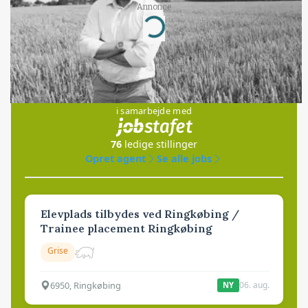
Annonce
Loading...
Jobs
i samarbejde med
76
ledige stillinger
Opret agent
Se alle jobs
Elevplads tilbydes ved Ringkøbing /
Trainee placement Ringkøbing
Grise
6950, Ringkøbing
06. aug.
NY