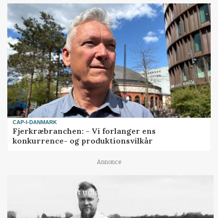
CAP-I-DANMARK
Fjerkræbranchen: - Vi forlanger ens
konkurrence- og produktionsvilkår
Annonce
LEDER
Det er en uskik at udlægge et røgslør om
økoproduktion