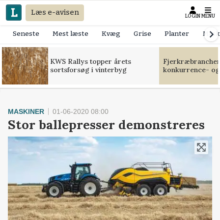
Læs e-avisen
LOGIN
MENU
Seneste
Mest læste
Kvæg
Grise
Planter
Mask
KWS Rallys topper årets
Fjerkræbranchen:
sortsforsøg i vinterbyg
konkurrence- og
MASKINER
01-06-2020 08:00
Stor ballepresser demonstreres