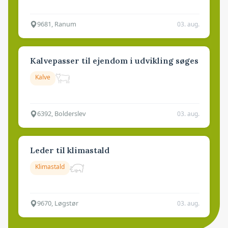
9681, Ranum
03. aug.
Kalvepasser til ejendom i udvikling søges
Kalve
6392, Bolderslev
03. aug.
Leder til klimastald
Klimastald
9670, Løgstør
03. aug.