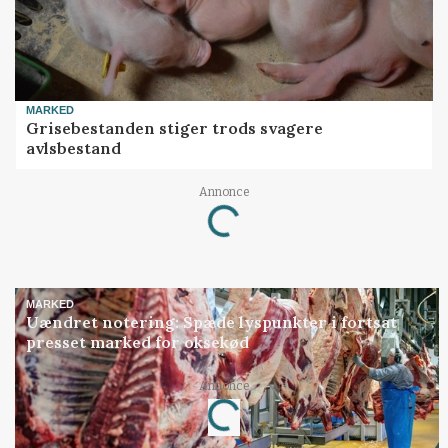
MARKED
Grisebestanden stiger trods svagere
avlsbestand
Annonce
Loading...
MARKED
Uændret notering: Spæde lyspunkter i fortsat
presset marked for oksekød
Annonce
Loading...