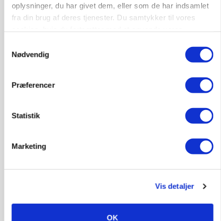
oplysninger, du har givet dem, eller som de har indsamlet
fra din brug af deres tjenester. Du samtykker til vores
Annonce
cookies, hvis du fortsætter med at anvende vores
hjemmeside.
Samtykkevalg
Nødvendig
Præferencer
Statistik
Marketing
POLITIK
»Nu stopper I«: Landbrugsdebattør og
protestgruppe vil demonstrere mod ny
gødskningslov
Vis detaljer
Annonce
OK