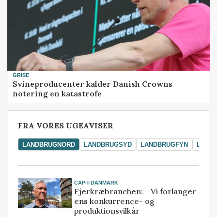
GRISE
Svineproducenter kalder Danish Crowns
notering en katastrofe
FRA VORES UGEAVISER
LANDBRUGNORD
LANDBRUGSYD
LANDBRUGFYN
LAND
CAP-I-DANMARK
Fjerkræbranchen: - Vi forlanger
ens konkurrence- og
produktionsvilkår