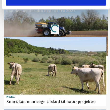
POLITIK
Folketinget behandler ny gødskningslov: Sådan
kan den ændre din bedrift fra 2027
Annonce
Loading...
KVÆG
Snart kan man søge tilskud til naturprojekter