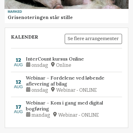
MARKED
Grisenoteringen står stille
KALENDER
Se flere arrangementer
InterCount kursus Online
12
AUG
onsdag
Online
Webinar – Fordelene ved løbende
12
aflevering af bilag
AUG
onsdag
Webinar - ONLINE
Webinar – Kom i gang med digital
17
bogføring
AUG
mandag
Webinar - ONLINE