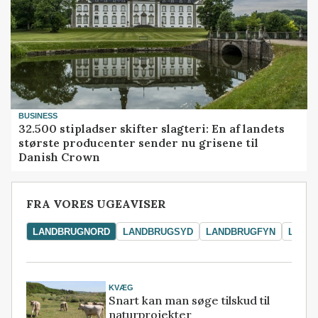
BUSINESS
32.500 stipladser skifter slagteri: En af landets
største producenter sender nu grisene til
Danish Crown
FRA VORES UGEAVISER
LANDBRUGNORD
LANDBRUGSYD
LANDBRUGFYN
LAND
KVÆG
Snart kan man søge tilskud til
naturprojekter