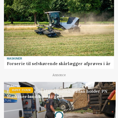
MASKINER
Forserie til selvkørende skårlægger afprøves i år
Annonce
PLANTER
HØST-TOUR
18 montører står klar i høsten: Sådan holder PN
Maskiner landmænd i gang
Annonce