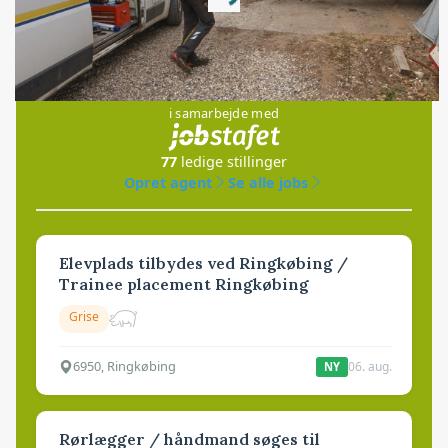
Loading...
Jobs
i samarbejde med
77
ledige stillinger
Opret agent
Se alle jobs
Elevplads tilbydes ved Ringkøbing /
Trainee placement Ringkøbing
Grise
6950, Ringkøbing
06. aug.
NY
Rørlægger / håndmand søges til