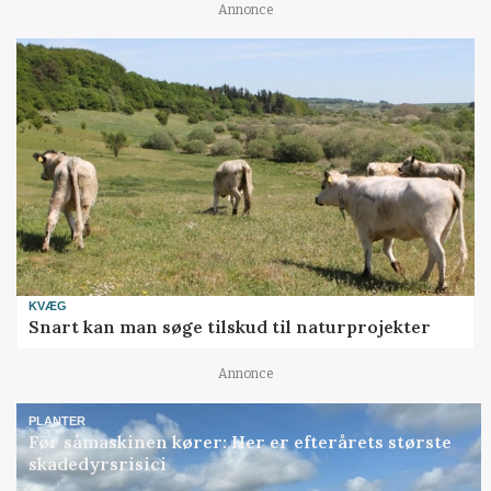
Annonce
KVÆG
Snart kan man søge tilskud til naturprojekter
Annonce
PLANTER
Før såmaskinen kører: Her er efterårets største
skadedyrsrisici