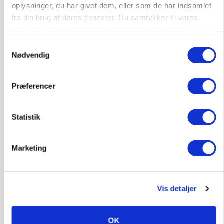
oplysninger, du har givet dem, eller som de har indsamlet
fra din brug af deres tjenester. Du samtykker til vores
cookies, hvis du fortsætter med at anvende vores
Kalvepasser til ejendom i udvikling søges
hjemmeside.
Samtykkevalg
Kalve
Nødvendig
Præferencer
6392, Bolderslev
03. aug.
Statistik
Leder til klimastald
Klimastald
Marketing
9670, Løgstør
03. aug.
Vis detaljer
OK