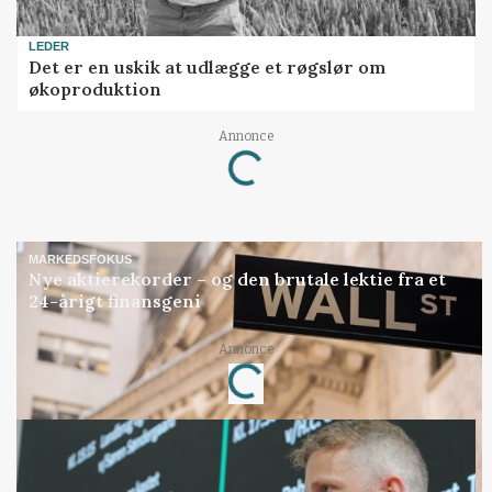
LEDER
Det er en uskik at udlægge et røgslør om
økoproduktion
Annonce
Loading...
MARKEDSFOKUS
Nye aktierekorder – og den brutale lektie fra et
24-årigt finansgeni
Annonce
Loading...