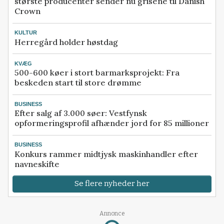
største producenter sender nu grisene til Danish
Crown
KULTUR
Herregård holder høstdag
KVÆG
500-600 køer i stort barmarksprojekt: Fra
beskeden start til store drømme
BUSINESS
Efter salg af 3.000 søer: Vestfynsk
opformeringsprofil afhænder jord for 85 millioner
BUSINESS
Konkurs rammer midtjysk maskinhandler efter
navneskifte
Se flere nyheder her
Annonce