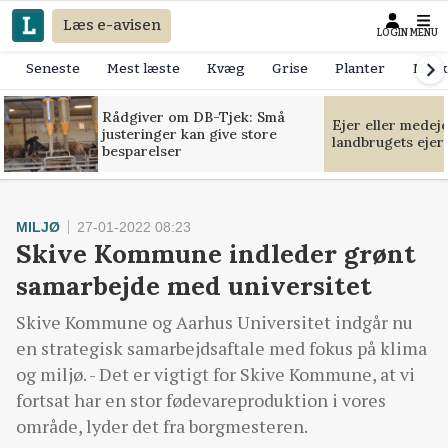
Læs e-avisen
LOGIN
MENU
Seneste
Mest læste
Kvæg
Grise
Planter
Mask
Rådgiver om DB-Tjek: Små
Ejer eller medej
justeringer kan give store
landbrugets ejer
besparelser
MILJØ
27-01-2022 08:23
Skive Kommune indleder grønt
samarbejde med universitet
Skive Kommune og Aarhus Universitet indgår nu
en strategisk samarbejdsaftale med fokus på klima
og miljø. - Det er vigtigt for Skive Kommune, at vi
fortsat har en stor fødevareproduktion i vores
område, lyder det fra borgmesteren.