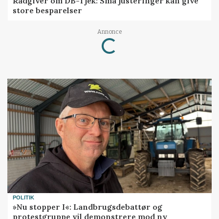
Rådgiver om DB-Tjek: Små justeringer kan give
store besparelser
Annonce
Loading...
POLITIK
»Nu stopper I«: Landbrugsdebattør og
protestgruppe vil demonstrere mod ny