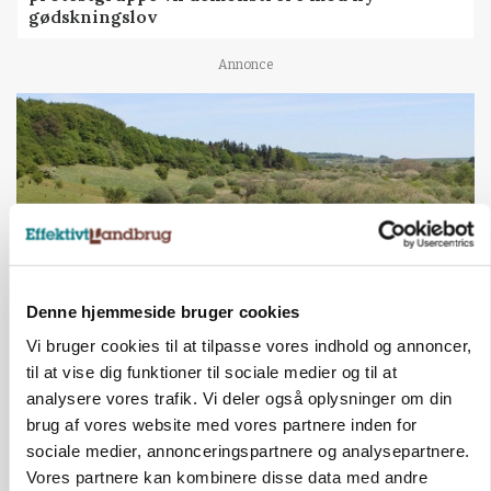
gødskningslov
Annonce
Denne hjemmeside bruger cookies
Vi bruger cookies til at tilpasse vores indhold og annoncer,
KVÆG
til at vise dig funktioner til sociale medier og til at
Snart kan man søge tilskud til naturprojekter
analysere vores trafik. Vi deler også oplysninger om din
brug af vores website med vores partnere inden for
Annonce
sociale medier, annonceringspartnere og analysepartnere.
Vores partnere kan kombinere disse data med andre
PLANTER