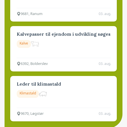
9681, Ranum
03. aug.
Kalvepasser til ejendom i udvikling søges
Kalve
6392, Bolderslev
03. aug.
Leder til klimastald
Klimastald
9670, Løgstør
03. aug.