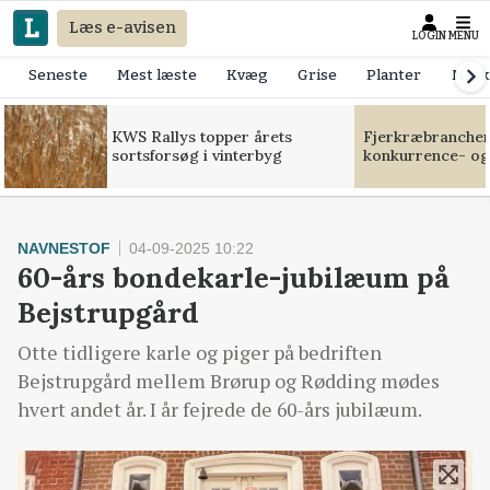
Læs e-avisen
LOGIN
MENU
Seneste
Mest læste
Kvæg
Grise
Planter
Mask
KWS Rallys topper årets
Fjerkræbranchen:
sortsforsøg i vinterbyg
konkurrence- og
NAVNESTOF
04-09-2025 10:22
60-års bondekarle-jubilæum på
Bejstrupgård
Otte tidligere karle og piger på bedriften
Bejstrupgård mellem Brørup og Rødding mødes
hvert andet år. I år fejrede de 60-års jubilæum.