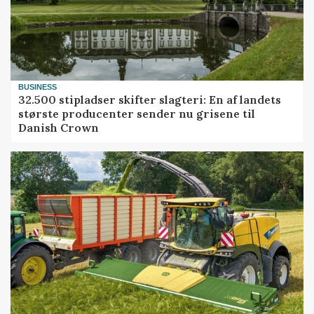
BUSINESS
32.500 stipladser skifter slagteri: En af landets
største producenter sender nu grisene til
Danish Crown