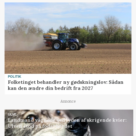
POLITIK
Folketinget behandler ny gødskningslov: Sådan
kan den ændre din bedrift fra 2027
Annonce
ULVE
Landmand vågnede ved lyden af skrigende kvier:
Ulven stod på foderbordet