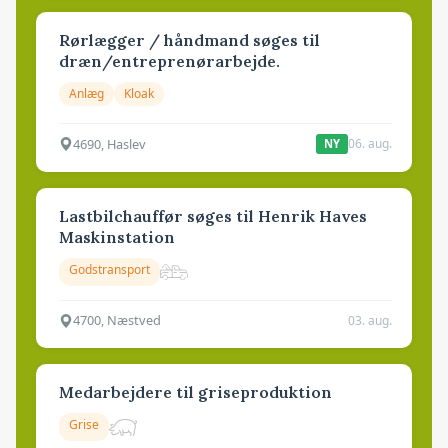
Rørlægger / håndmand søges til
dræn/entreprenørarbejde.
Anlæg
Kloak
4690, Haslev
06. aug.
NY
Lastbilchauffør søges til Henrik Haves
Maskinstation
Godstransport
4700, Næstved
03. aug.
Medarbejdere til griseproduktion
Grise