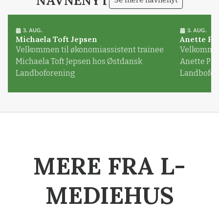
NAVNENYT
Se mere navnenyt
3. AUG.
3. AUG.
Michaela Toft Jepsen
Anette Pl
Velkommen til økonomiassistent trainee
Velkommen 
Michaela Toft Jepsen hos Østdansk
Anette Pl
Landboforening
Landbofor
MERE FRA L-
MEDIEHUS