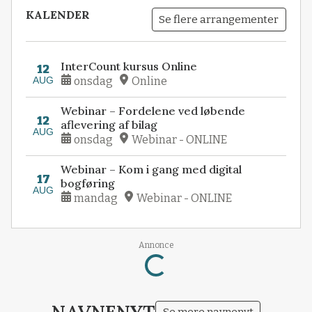
KALENDER
Se flere arrangementer
InterCount kursus Online
12
AUG
onsdag
Online
Webinar – Fordelene ved løbende
12
aflevering af bilag
AUG
onsdag
Webinar - ONLINE
Webinar – Kom i gang med digital
17
bogføring
AUG
mandag
Webinar - ONLINE
Annonce
Loading...