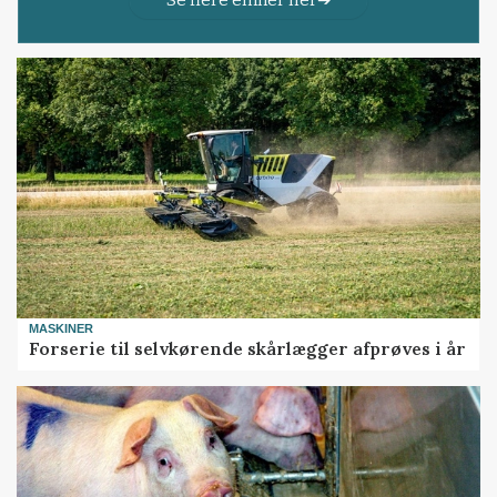
MASKINER
Forserie til selvkørende skårlægger afprøves i år