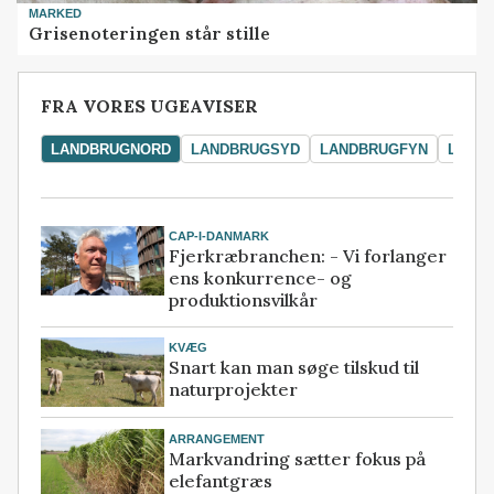
MARKED
Grisenoteringen står stille
FRA VORES UGEAVISER
LANDBRUGNORD
LANDBRUGSYD
LANDBRUGFYN
LAND
CAP-I-DANMARK
Fjerkræbranchen: - Vi forlanger
ens konkurrence- og
produktionsvilkår
KVÆG
Snart kan man søge tilskud til
naturprojekter
ARRANGEMENT
Markvandring sætter fokus på
elefantgræs