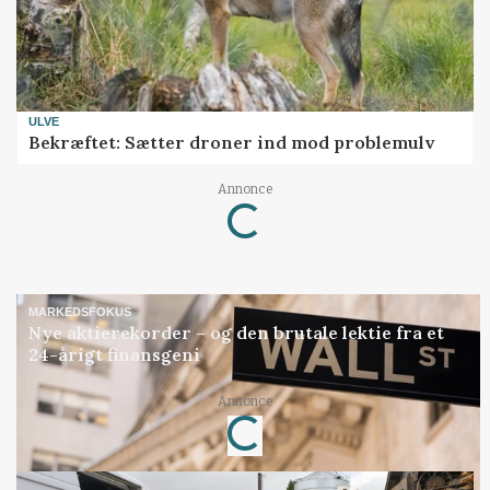
ULVE
Bekræftet: Sætter droner ind mod problemulv
Annonce
Loading...
MARKEDSFOKUS
Nye aktierekorder – og den brutale lektie fra et
24-årigt finansgeni
Annonce
Loading...