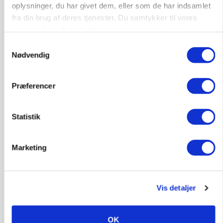
Før såmaskinen kører: Her er efterårets største
oplysninger, du har givet dem, eller som de har indsamlet
skadedyrsrisici
fra din brug af deres tjenester. Du samtykker til vores
cookies, hvis du fortsætter med at anvende vores
Annonce
hjemmeside.
Samtykkevalg
Loading...
Nødvendig
Præferencer
Statistik
Marketing
Vis detaljer
MARKED
Grisebestanden stiger trods svagere
avlsbestand
OK