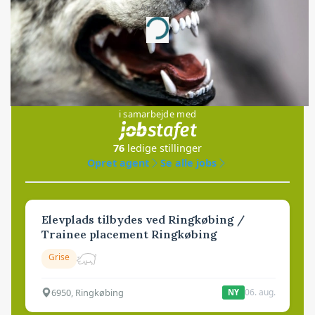
Annonce
Loading...
Jobs
i samarbejde med
76
ledige stillinger
Opret agent
Se alle jobs
Elevplads tilbydes ved Ringkøbing /
Trainee placement Ringkøbing
Grise
6950, Ringkøbing
06. aug.
NY