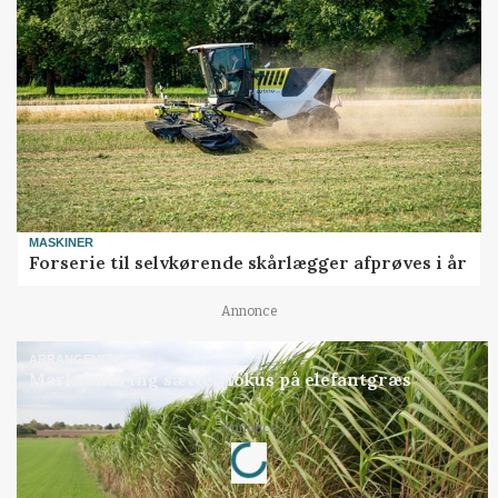
MASKINER
Forserie til selvkørende skårlægger afprøves i år
Annonce
ARRANGEMENT
Markvandring sætter fokus på elefantgræs
Loading...
Annonce