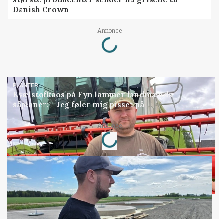
Danish Crown
Loading...
Annonce
PLANTER
Kvælstofkaos på Fyn lammer landmænds
såplaner: - Jeg føler mig pisset på
Loading...
Annonce