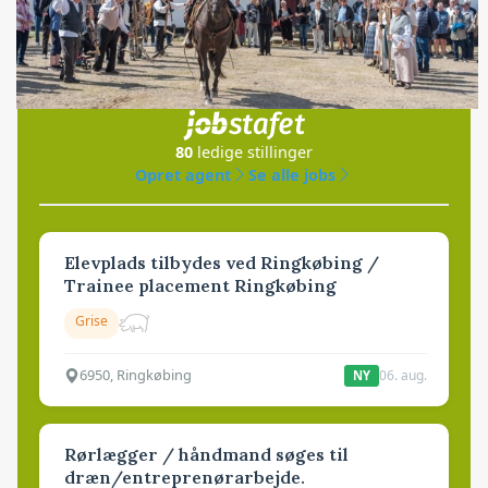
Jobs
i samarbejde med
80
ledige stillinger
Opret agent
Se alle jobs
Elevplads tilbydes ved Ringkøbing /
Trainee placement Ringkøbing
Grise
6950, Ringkøbing
06. aug.
NY
Rørlægger / håndmand søges til
dræn/entreprenørarbejde.