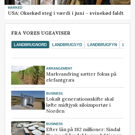
MARKED
USA: Oksekød steg i værdi i juni – svinekød faldt
FRA VORES UGEAVISER
LANDBRUGNORD
LANDBRUGSYD
LANDBRUGFYN
LAND
ARRANGEMENT
Markvandring sætter fokus på
elefantgræs
BUSINESS
Lokalt generationsskifte skal
løfte midtjysk siloimportør i
Norden
BUSINESS
Efter lån på 182 millioner: Sindal