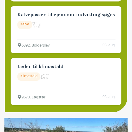
Kalvepasser til ejendom i udvikling søges
Kalve
6392, Bolderslev
03. aug.
Leder til klimastald
Klimastald
9670, Løgstør
03. aug.