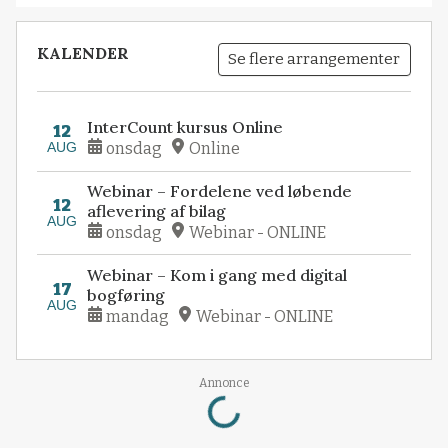
KALENDER
Se flere arrangementer
InterCount kursus Online
12
AUG
onsdag
Online
Webinar – Fordelene ved løbende
12
aflevering af bilag
AUG
onsdag
Webinar - ONLINE
Webinar – Kom i gang med digital
17
bogføring
AUG
mandag
Webinar - ONLINE
Loading...
Annonce