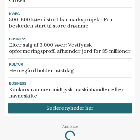
Crown
KVÆG
500-600 køer i stort barmarksprojekt: Fra
beskeden start til store drømme
BUSINESS
Efter salg af 3.000 søer: Vestfynsk
opformeringsprofil afhænder jord for 85 millioner
KULTUR
Herregård holder høstdag
BUSINESS
Konkurs rammer midtjysk maskinhandler efter
navneskifte
Se flere nyheder her
Annonce
Loading...