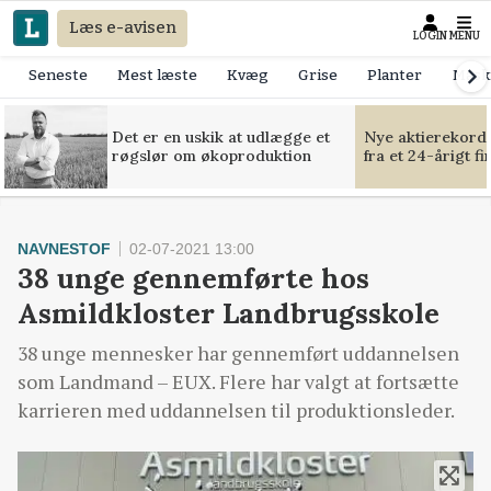
Læs e-avisen
LOGIN
MENU
Seneste
Mest læste
Kvæg
Grise
Planter
Mask
Det er en uskik at udlægge et
Nye aktierekorde
røgslør om økoproduktion
fra et 24-årigt f
NAVNESTOF
02-07-2021 13:00
38 unge gennemførte hos
Asmildkloster Landbrugsskole
38 unge mennesker har gennemført uddannelsen
som Landmand – EUX. Flere har valgt at fortsætte
karrieren med uddannelsen til produktionsleder.