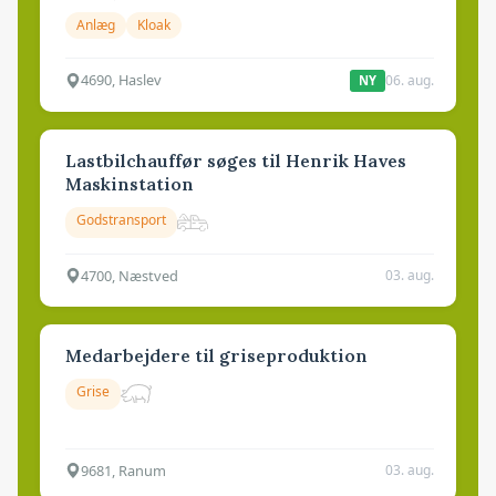
Anlæg
Kloak
4690, Haslev
06. aug.
NY
Lastbilchauffør søges til Henrik Haves
Maskinstation
Godstransport
4700, Næstved
03. aug.
Medarbejdere til griseproduktion
Grise
9681, Ranum
03. aug.