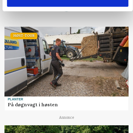
Loading...
HØST-TOUR
PLANTER
På døgnvagt i høsten
Annonce