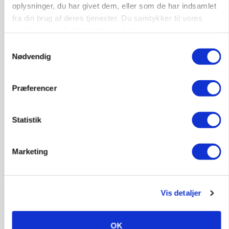
oplysninger, du har givet dem, eller som de har indsamlet
fra din brug af deres tjenester. Du samtykker til vores
cookies, hvis du fortsætter med at anvende vores
ULVE
Bekræftet: Sætter droner ind mod problemulv
hjemmeside.
Samtykkevalg
Nødvendig
Præferencer
Statistik
Marketing
LEDER
Det er en uskik at udlægge et røgslør om
Vis detaljer
økoproduktion
OK
Annonce