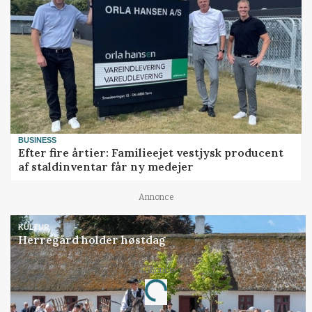
BUSINESS
Efter fire årtier: Familieejet vestjysk producent
af staldinventar får ny medejer
Annonce
KULTUR
Herregård holder høstdag
Annonce
Loading...