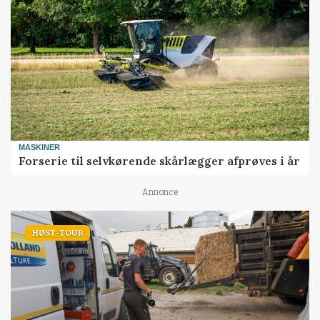
MASKINER
Forserie til selvkørende skårlægger afprøves i år
Annonce
HØST-TOUR