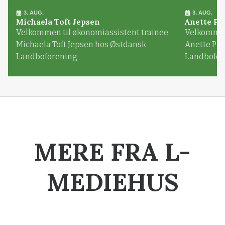
3. AUG.
3. AUG.
Michaela Toft Jepsen
Anette Pl
Velkommen til økonomiassistent trainee
Velkommen 
Michaela Toft Jepsen hos Østdansk
Anette Pl
Landboforening
Landbofor
MERE FRA L-
MEDIEHUS