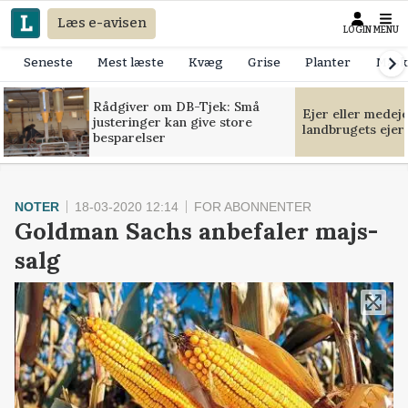
Læs e-avisen
LOGIN
MENU
Seneste
Mest læste
Kvæg
Grise
Planter
Mask
Rådgiver om DB-Tjek: Små
Ejer eller medej
justeringer kan give store
landbrugets ejer
besparelser
NOTER
18-03-2020 12:14
FOR ABONNENTER
Goldman Sachs anbefaler majs-
salg