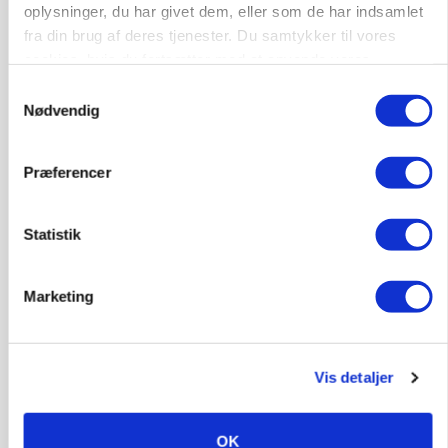
oplysninger, du har givet dem, eller som de har indsamlet
fra din brug af deres tjenester. Du samtykker til vores
cookies, hvis du fortsætter med at anvende vores
hjemmeside.
Samtykkevalg
Nødvendig
Præferencer
PLANTER
Før såmaskinen kører: Her er efterårets største
skadedyrsrisici
Statistik
Marketing
Vis detaljer
OK