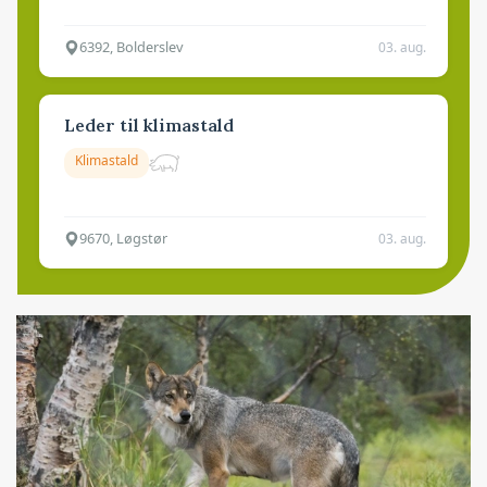
6392, Bolderslev
03. aug.
Leder til klimastald
Klimastald
9670, Løgstør
03. aug.