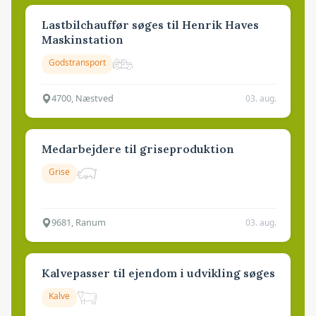
Lastbilchauffør søges til Henrik Haves
Maskinstation
Godstransport
4700, Næstved
03. aug.
Medarbejdere til griseproduktion
Grise
9681, Ranum
03. aug.
Kalvepasser til ejendom i udvikling søges
Kalve