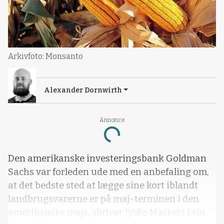
Arkivfoto: Monsanto
Alexander Dornwirth
Loading...
Annonce
Den amerikanske investeringsbank Goldman
Sachs var forleden ude med en anbefaling om,
at det bedste sted at lægge sine kort iblandt
landbrugsvarerne er på maj-terminen i den
amerikanske majs, skriver Jyske Markets i sin