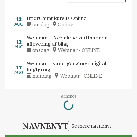
InterCount kursus Online
12
AUG
onsdag
Online
Webinar – Fordelene ved løbende
12
aflevering af bilag
AUG
onsdag
Webinar - ONLINE
Webinar – Kom i gang med digital
17
bogføring
AUG
mandag
Webinar - ONLINE
Annonce
Loading...
NAVNENYT
Se mere navnenyt