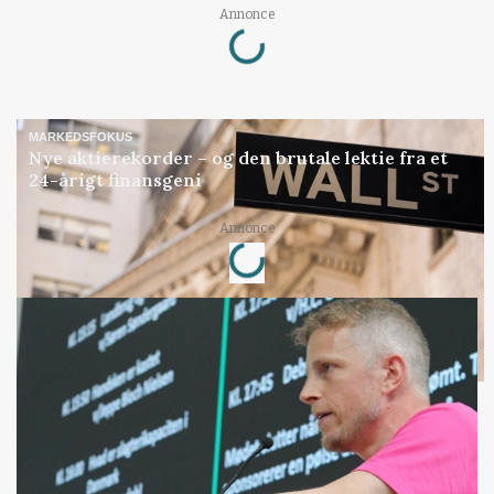
Annonce
Loading...
MARKEDSFOKUS
Nye aktierekorder – og den brutale lektie fra et
24-årigt finansgeni
Annonce
Loading...