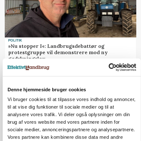
POLITIK
»Nu stopper I«: Landbrugsdebattør og
protestgruppe vil demonstrere mod ny
gødskningslov
Annonce
KVÆG
Denne hjemmeside bruger cookies
Snart kan man søge tilskud til naturprojekter
Vi bruger cookies til at tilpasse vores indhold og annoncer,
Annonce
Loading...
til at vise dig funktioner til sociale medier og til at
analysere vores trafik. Vi deler også oplysninger om din
brug af vores website med vores partnere inden for
sociale medier, annonceringspartnere og analysepartnere.
Vores partnere kan kombinere disse data med andre