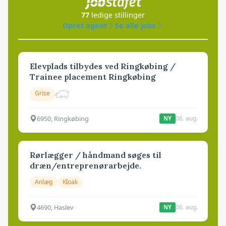
77
ledige stillinger
Opret agent
Se alle jobs
Elevplads tilbydes ved Ringkøbing /
Trainee placement Ringkøbing
Grise
6950, Ringkøbing
06. aug.
NY
Rørlægger / håndmand søges til
dræn/entreprenørarbejde.
Anlæg
Kloak
4690, Haslev
06. aug.
NY