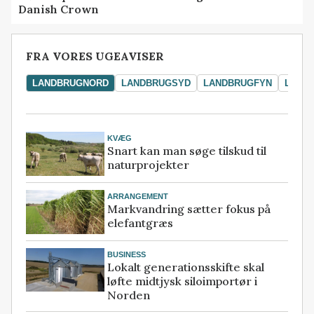
Danish Crown
FRA VORES UGEAVISER
LANDBRUGNORD
LANDBRUGSYD
LANDBRUGFYN
LAND
KVÆG
Snart kan man søge tilskud til
naturprojekter
ARRANGEMENT
Markvandring sætter fokus på
elefantgræs
BUSINESS
Lokalt generationsskifte skal
løfte midtjysk siloimportør i
Norden