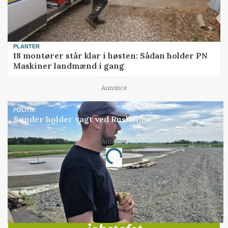
PLANTER
18 montører står klar i høsten: Sådan holder PN
Maskiner landmænd i gang
Annonce
POLITIK
Bønder holder vagt ved Rusland
Loading...
Annonce
Jobs
i samarbejde med