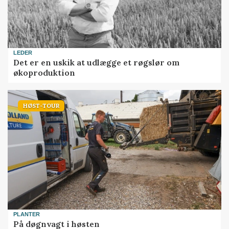
LEDER
Det er en uskik at udlægge et røgslør om
økoproduktion
HØST-TOUR
PLANTER
På døgnvagt i høsten