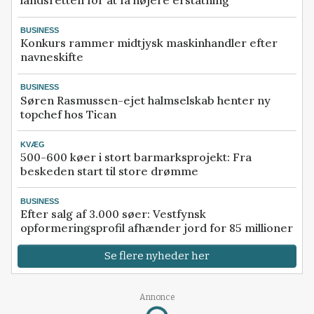
landsretten for at få højere erstatning
BUSINESS
Konkurs rammer midtjysk maskinhandler efter
navneskifte
BUSINESS
Søren Rasmussen-ejet halmselskab henter ny
topchef hos Tican
KVÆG
500-600 køer i stort barmarksprojekt: Fra
beskeden start til store drømme
BUSINESS
Efter salg af 3.000 søer: Vestfynsk
opformeringsprofil afhænder jord for 85 millioner
Se flere nyheder her
Annonce