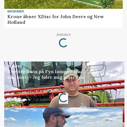
MASKINER
Krone åbner XDisc for John Deere og New
Holland
Loading...
Annonce
PLANTER
Kvælstofkaos på Fyn lammer landmænds
såplaner: - Jeg føler mig pisset på
Loading...
Annonce