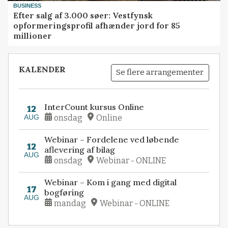
BUSINESS
Efter salg af 3.000 søer: Vestfynsk
opformeringsprofil afhænder jord for 85
millioner
KALENDER
Se flere arrangementer
InterCount kursus Online
12
AUG
onsdag
Online
Webinar – Fordelene ved løbende
12
aflevering af bilag
AUG
onsdag
Webinar - ONLINE
Webinar – Kom i gang med digital
17
bogføring
AUG
mandag
Webinar - ONLINE