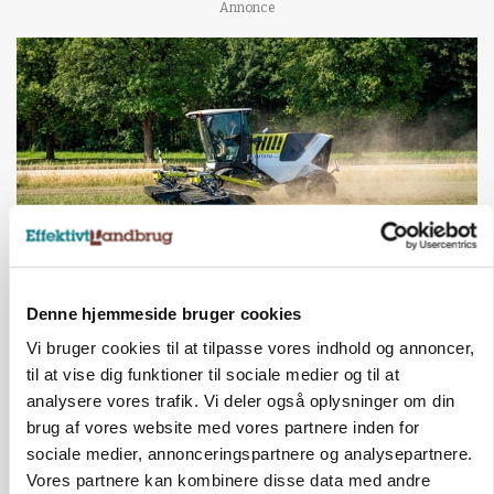
Annonce
MASKINER
Denne hjemmeside bruger cookies
Forserie til selvkørende skårlægger afprøves i år
Vi bruger cookies til at tilpasse vores indhold og annoncer,
til at vise dig funktioner til sociale medier og til at
Annonce
analysere vores trafik. Vi deler også oplysninger om din
ARRANGEMENT
brug af vores website med vores partnere inden for
Markvandring sætter fokus på elefantgræs
sociale medier, annonceringspartnere og analysepartnere.
Vores partnere kan kombinere disse data med andre
Annonce