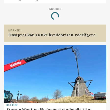
Annonce
Loading...
MARKED
Høstpres kan sænke hvedeprisen yderligere
KULTUR
Største Manitou fik gammel vindmølle til at