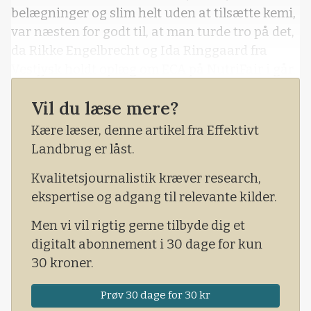
belægninger og slim helt uden at tilsætte kemi,
var næsten for godt til, at man turde tro på det,
da Rikke Engelbrecht og Ida Ringgaard fra
Vestjysk holdt oplæg om ECA på NutriFair i går.
Ikke desto mindre er det ifølge de to kvinder,
Vil du læse mere?
hvad der sker, hvis vandet sendes igennem et
Kære læser, denne artikel fra Effektivt
ECA-anlæg, inden det havner i vandkarret eller
Landbrug er låst.
bruges til at ren
Kvalitetsjournalistik kræver research,
ekspertise og adgang til relevante kilder.
Men vi vil rigtig gerne tilbyde dig et
digitalt abonnement i 30 dage for kun
30 kroner.
Prøv 30 dage for 30 kr