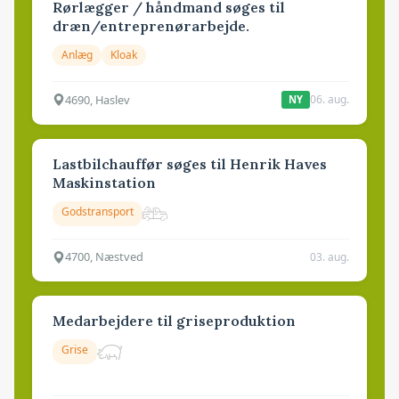
Rørlægger / håndmand søges til
dræn/entreprenørarbejde.
Anlæg
Kloak
4690, Haslev
06. aug.
NY
Lastbilchauffør søges til Henrik Haves
Maskinstation
Godstransport
4700, Næstved
03. aug.
Medarbejdere til griseproduktion
Grise