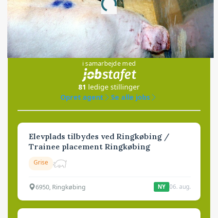
Loading...
Jobs
i samarbejde med
81
ledige stillinger
Opret agent
Se alle jobs
Elevplads tilbydes ved Ringkøbing /
Trainee placement Ringkøbing
Grise
6950, Ringkøbing
06. aug.
NY