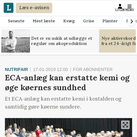
Læs e-avisen
LOGIN
MENU
Seneste
Mest læste
Kvæg
Grise
Planter
Mask
Det er en uskik at udlægge et
Nye aktierekorde
røgslør om økoproduktion
fra et 24-årigt f
NUTRIFAIR
17-01-2019 12:00
FOR ABONNENTER
ECA-anlæg kan erstatte kemi og
øge køernes sundhed
Et ECA-anlæg kan erstatte kemi i kostalden og
samtidig gøre køerne sundere.