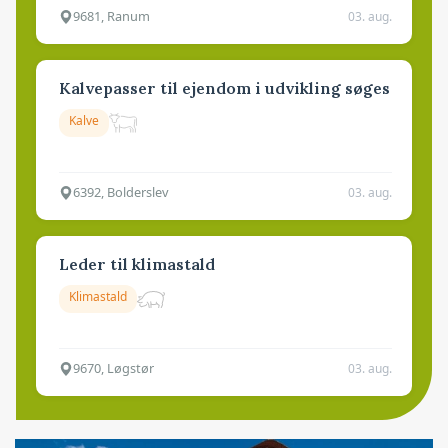
9681, Ranum
03. aug.
Kalvepasser til ejendom i udvikling søges
Kalve
6392, Bolderslev
03. aug.
Leder til klimastald
Klimastald
9670, Løgstør
03. aug.