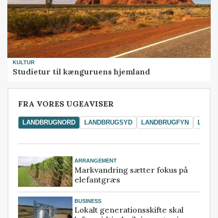
KULTUR
Studietur til kænguruens hjemland
FRA VORES UGEAVISER
LANDBRUGNORD
LANDBRUGSYD
LANDBRUGFYN
LAND
ARRANGEMENT
Markvandring sætter fokus på
elefantgræs
BUSINESS
Lokalt generationsskifte skal