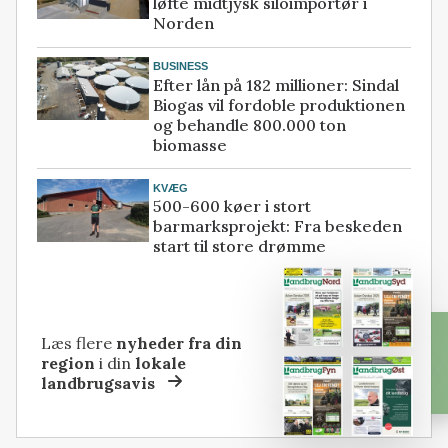
løfte midtjysk siloimportør i
Norden
BUSINESS
Efter lån på 182 millioner: Sindal
Biogas vil fordoble produktionen
og behandle 800.000 ton
biomasse
KVÆG
500-600 køer i stort
barmarksprojekt: Fra beskeden
start til store drømme
Læs flere
nyheder fra din
region
i din
lokale
landbrugsavis