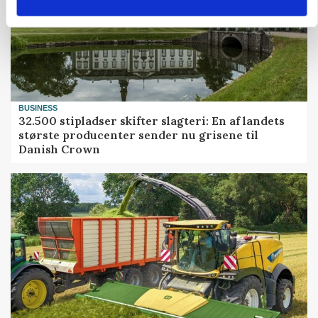
BUSINESS
32.500 stipladser skifter slagteri: En af landets
største producenter sender nu grisene til
Danish Crown