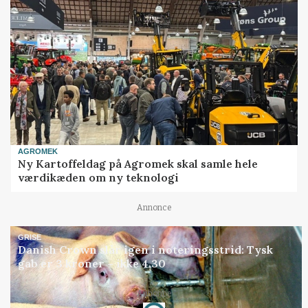
AGROMEK
Ny Kartoffeldag på Agromek skal samle hele
værdikæden om ny teknologi
Annonce
GRISE
Danish Crown slår igen i noteringsstrid: Tysk
gab er 3 kroner – ikke 4,30
Annonce