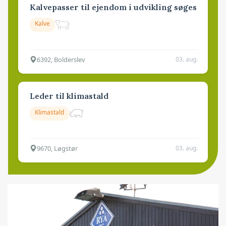
Kalvepasser til ejendom i udvikling søges
Kalve
6392, Bolderslev
03. aug.
Leder til klimastald
Klimastald
9670, Løgstør
03. aug.