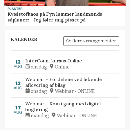
PLANTER
Kvælstofkaos på Fyn lammer landmænds
såplaner: - Jeg føler mig pisset på
KALENDER
Se flere arrangementer
InterCount kursus Online
12
AUG
onsdag
Online
Webinar – Fordelene ved løbende
12
aflevering af bilag
AUG
onsdag
Webinar - ONLINE
Webinar – Kom i gang med digital
17
bogføring
AUG
mandag
Webinar - ONLINE