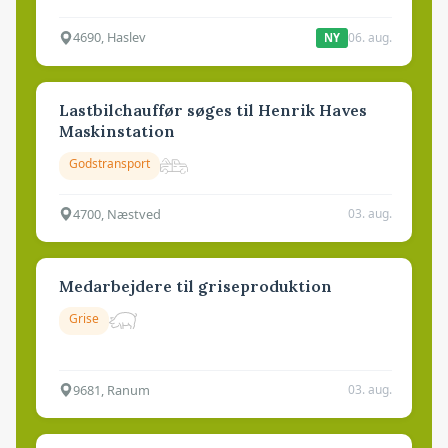
4690, Haslev
06. aug.
NY
Lastbilchauffør søges til Henrik Haves
Maskinstation
Godstransport
4700, Næstved
03. aug.
Medarbejdere til griseproduktion
Grise
9681, Ranum
03. aug.