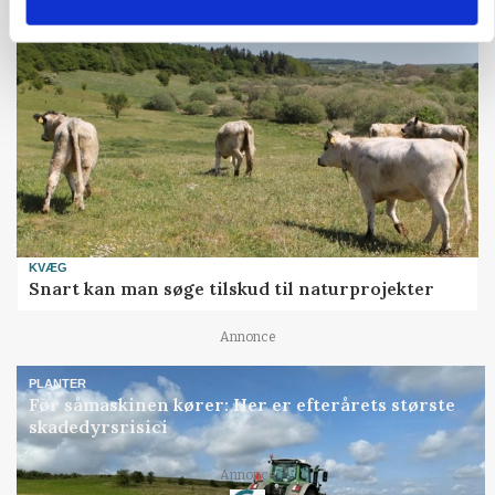
KVÆG
Snart kan man søge tilskud til naturprojekter
Annonce
PLANTER
Før såmaskinen kører: Her er efterårets største
skadedyrsrisici
Annonce