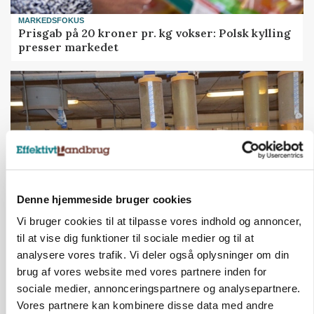
MARKEDSFOKUS
Prisgab på 20 kroner pr. kg vokser: Polsk kylling
presser markedet
Denne hjemmeside bruger cookies
Vi bruger cookies til at tilpasse vores indhold og annoncer,
til at vise dig funktioner til sociale medier og til at
GRISE
Rådgiver om DB-Tjek: Små justeringer kan give
analysere vores trafik. Vi deler også oplysninger om din
store besparelser
brug af vores website med vores partnere inden for
sociale medier, annonceringspartnere og analysepartnere.
Annonce
Vores partnere kan kombinere disse data med andre