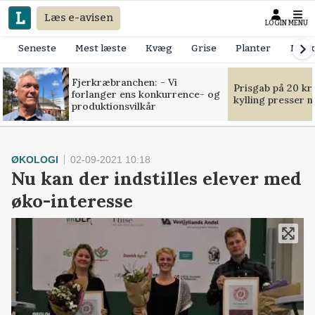
Læs e-avisen
LOGIN
MENU
Seneste
Mest læste
Kvæg
Grise
Planter
Mask
Fjerkræbranchen: - Vi
Prisgab på 20 kr
forlanger ens konkurrence- og
kylling presser 
produktionsvilkår
ØKOLOGI
02-09-2021 10:18
Nu kan der indstilles elever med
øko-interesse