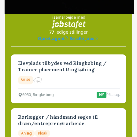
Jobs
i samarbejde med
77
ledige stillinger
Opret agent
Se alle jobs
Elevplads tilbydes ved Ringkøbing /
Trainee placement Ringkøbing
Grise
6950, Ringkøbing
06. aug.
NY
Rørlægger / håndmand søges til
dræn/entreprenørarbejde.
Anlæg
Kloak