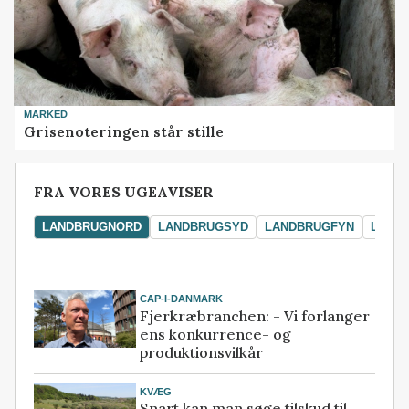
MARKED
Grisenoteringen står stille
FRA VORES UGEAVISER
LANDBRUGNORD
LANDBRUGSYD
LANDBRUGFYN
LAND
CAP-I-DANMARK
Fjerkræbranchen: - Vi forlanger
ens konkurrence- og
produktionsvilkår
KVÆG
Snart kan man søge tilskud til