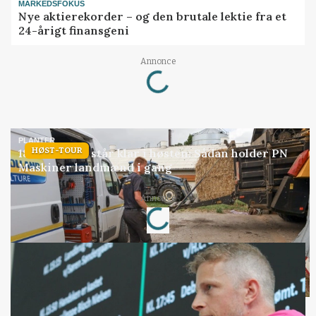
MARKEDSFOKUS
Nye aktierekorder – og den brutale lektie fra et
24-årigt finansgeni
Annonce
Loading...
PLANTER
HØST-TOUR
18 montører står klar i høsten: Sådan holder PN
Maskiner landmænd i gang
Annonce
Loading...