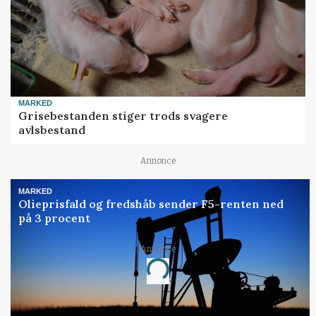
MARKED
Grisebestanden stiger trods svagere
avlsbestand
Annonce
MARKED
Olieprisfald og fredshåb sender F5-renten ned
på 3 procent
Annonce
Loading...