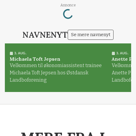
Annonce
Loading...
NAVNENYT
Se mere navnenyt
3. AUG.
3. AUG.
Michaela Toft Jepsen
Anette Pl
Velkommen til økonomiassistent trainee
Velkommen 
Michaela Toft Jepsen hos Østdansk
Anette Pl
Landboforening
Landbofor