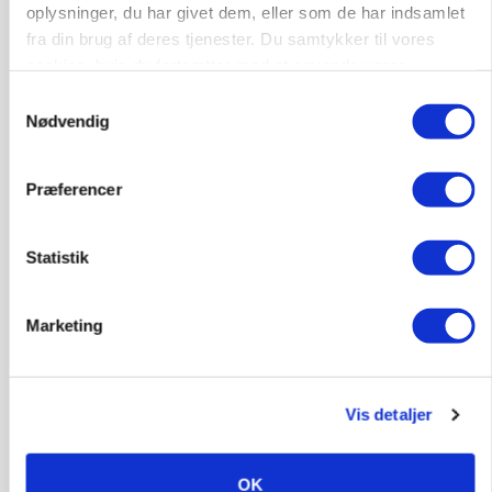
Loading...
oplysninger, du har givet dem, eller som de har indsamlet
fra din brug af deres tjenester. Du samtykker til vores
cookies, hvis du fortsætter med at anvende vores
hjemmeside.
Samtykkevalg
Nødvendig
Præferencer
Statistik
Marketing
POLITIK
»Nu stopper I«: Landbrugsdebattør og
protestgruppe vil demonstrere mod ny
gødskningslov
Vis detaljer
Annonce
OK