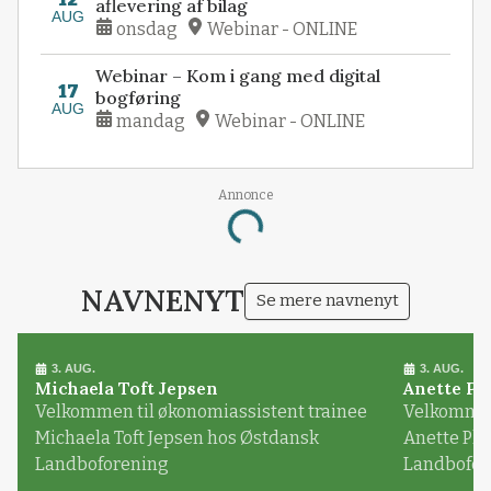
aflevering af bilag
AUG
onsdag
Webinar - ONLINE
Webinar – Kom i gang med digital
17
bogføring
AUG
mandag
Webinar - ONLINE
Annonce
Loading...
NAVNENYT
Se mere navnenyt
3. AUG.
3. AUG.
Michaela Toft Jepsen
Anette Pl
Velkommen til økonomiassistent trainee
Velkommen 
Michaela Toft Jepsen hos Østdansk
Anette Pl
Landboforening
Landbofor