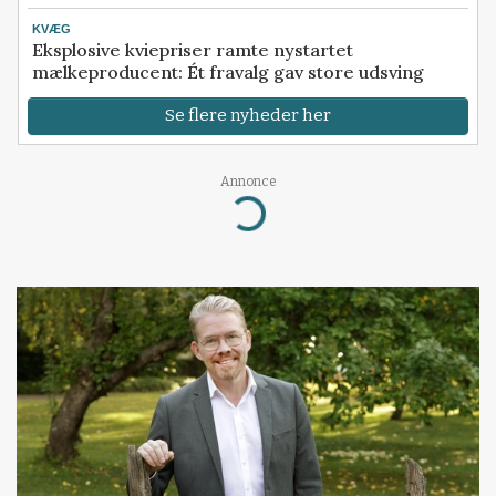
KVÆG
Eksplosive kviepriser ramte nystartet
mælkeproducent: Ét fravalg gav store udsving
Se flere nyheder her
Annonce
Loading...