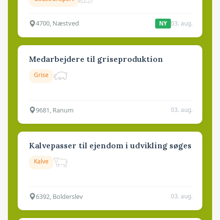
4700, Næstved
03. aug.
NY
Medarbejdere til griseproduktion
Grise
9681, Ranum
03. aug.
Kalvepasser til ejendom i udvikling søges
Kalve
6392, Bolderslev
03. aug.