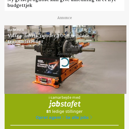
budgettjek
Annonce
MASKINER
Valtra-fabrik runder 1.000 trinløse
transmissioner
Annonce
Loading...
Jobs
i samarbejde med
81
ledige stillinger
Opret agent
Se alle jobs