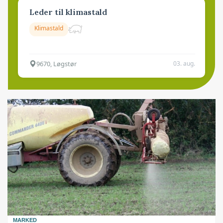
Leder til klimastald
Klimastald
9670, Løgstør
03. aug.
MARKED