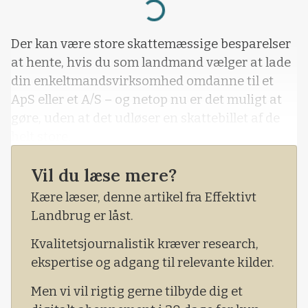
Loading...
Der kan være store skattemæssige besparelser
at hente, hvis du som landmand vælger at lade
din enkeltmandsvirksomhed omdanne til et
ApS eller et A/S – og netop nu er det muligt at
gøre, uden at det udløser en skattebillet af de
helt store.
Det fortæller Susanne Møberg, chefrådgiver i
Vil du læse mere?
Skat & Selskaber hos LMO.
Kære læser, denne artikel fra Effektivt
- Når man overdrager en virksomhed fra en
Landbrug er låst.
person til et selskab, så er det almindeligvis på
Kvalitetsjournalistik kræver research,
marked
ekspertise og adgang til relevante kilder.
Men vi vil rigtig gerne tilbyde dig et