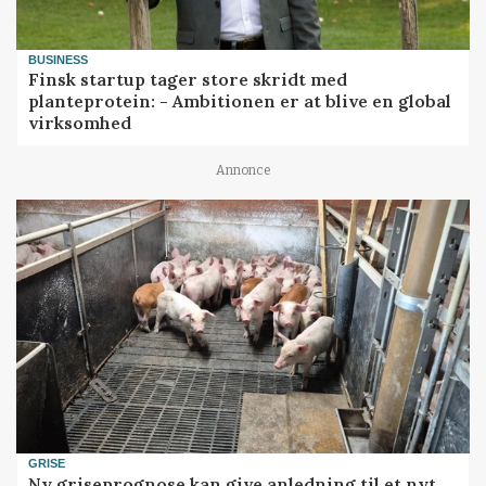
BUSINESS
Finsk startup tager store skridt med
planteprotein: - Ambitionen er at blive en global
virksomhed
Annonce
GRISE
Ny griseprognose kan give anledning til et nyt