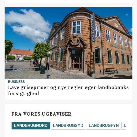
BUSINESS
Lave grisepriser og nye regler øger landbobanks
forsigtighed
FRA VORES UGEAVISER
LANDBRUGNORD
LANDBRUGSYD
LANDBRUGFYN
LAND