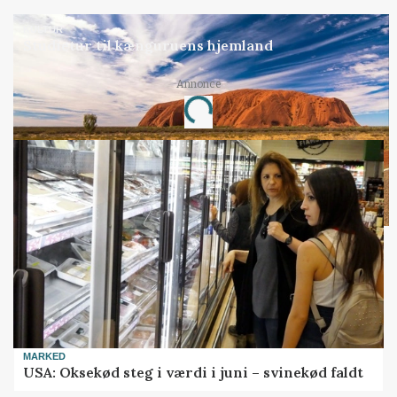
KULTUR
Studietur til kænguruens hjemland
Annonce
Loading...
MARKED
USA: Oksekød steg i værdi i juni – svinekød faldt