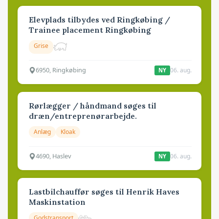
Elevplads tilbydes ved Ringkøbing /
Trainee placement Ringkøbing
Grise
6950, Ringkøbing
06. aug.
NY
Rørlægger / håndmand søges til
dræn/entreprenørarbejde.
Anlæg
Kloak
4690, Haslev
06. aug.
NY
Lastbilchauffør søges til Henrik Haves
Maskinstation
Godstransport