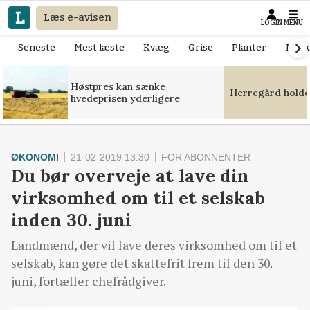
Læs e-avisen
LOGIN
MENU
Seneste
Mest læste
Kvæg
Grise
Planter
Mask
Høstpres kan sænke
Herregård holde
hvedeprisen yderligere
ØKONOMI
21-02-2019 13:30
FOR ABONNENTER
Du bør overveje at lave din
virksomhed om til et selskab
inden 30. juni
Landmænd, der vil lave deres virksomhed om til et
selskab, kan gøre det skattefrit frem til den 30.
juni, fortæller chefrådgiver.