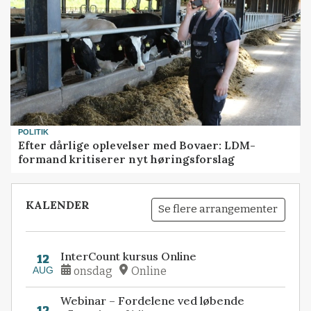
POLITIK
Efter dårlige oplevelser med Bovaer: LDM-
formand kritiserer nyt høringsforslag
KALENDER
Se flere arrangementer
InterCount kursus Online
12
AUG
onsdag
Online
Webinar – Fordelene ved løbende
12