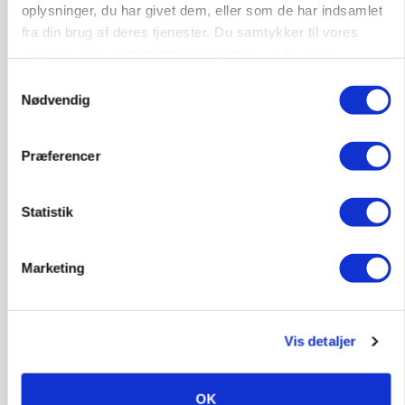
oplysninger, du har givet dem, eller som de har indsamlet
BUSINESS
Efter fire årtier: Familieejet vestjysk producent
fra din brug af deres tjenester. Du samtykker til vores
af staldinventar får ny medejer
cookies, hvis du fortsætter med at anvende vores
hjemmeside.
Samtykkevalg
Annonce
Nødvendig
KULTUR
Største Manitou fik gammel vindmølle til at
Præferencer
snurre igen
Annonce
Statistik
Loading...
Marketing
Vis detaljer
OK