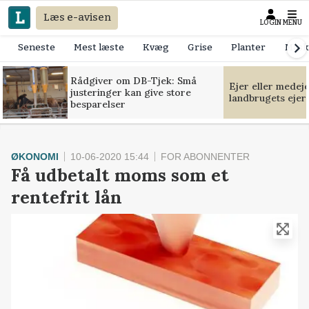
Læs e-avisen
LOGIN
MENU
Seneste
Mest læste
Kvæg
Grise
Planter
Mask
Rådgiver om DB-Tjek: Små
Ejer eller medej
justeringer kan give store
landbrugets ejer
besparelser
ØKONOMI
10-06-2020 15:44
FOR ABONNENTER
Få udbetalt moms som et
rentefrit lån