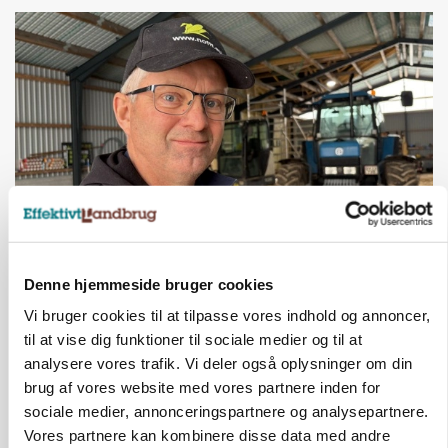
POLITIK
»Nu stopper I«: Landbrugsdebattør og
Denne hjemmeside bruger cookies
protestgruppe vil demonstrere mod ny
gødskningslov
Vi bruger cookies til at tilpasse vores indhold og annoncer,
til at vise dig funktioner til sociale medier og til at
Annonce
analysere vores trafik. Vi deler også oplysninger om din
brug af vores website med vores partnere inden for
POLITIK
sociale medier, annonceringspartnere og analysepartnere.
Folketinget behandler ny gødskningslov: Sådan
Vores partnere kan kombinere disse data med andre
kan den ændre din bedrift fra 2027