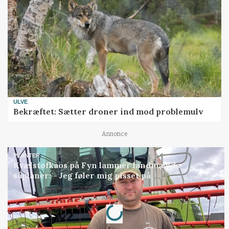
ULVE
Bekræftet: Sætter droner ind mod problemulv
Annonce
PLANTER
Kvælstofkaos på Fyn lammer landmænds
såplaner: - Jeg føler mig pisset på
Loading...
Annonce