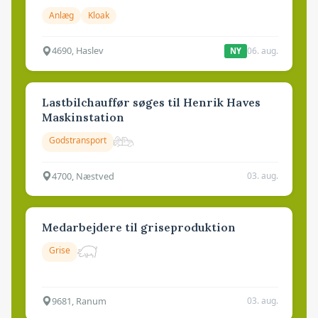
Anlæg
Kloak
4690, Haslev
06. aug.
NY
Lastbilchauffør søges til Henrik Haves
Maskinstation
Godstransport
4700, Næstved
03. aug.
Medarbejdere til griseproduktion
Grise
9681, Ranum
03. aug.