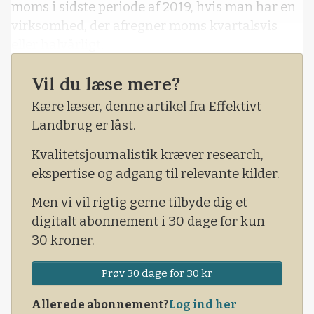
moms i sidste periode af 2019, hvis man har en
virksomhed, der afregner moms kvartalsvis
eller halvårligt.
Man kan låne beløbet frem til 2021.
Vil du læse mere?
Hvis man vil gøre brug af denne mulighed, er
Kære læser, denne artikel fra Effektivt
sidste frist for ansøgning på mandag den 15.
Landbrug er låst.
juni.
Kvalitetsjournalistik kræver research,
ekspertise og adgang til relevante kilder.
Men vi vil rigtig gerne tilbyde dig et
digitalt abonnement i 30 dage for kun
30 kroner.
Prøv 30 dage for 30 kr
Allerede abonnement?
Log ind her