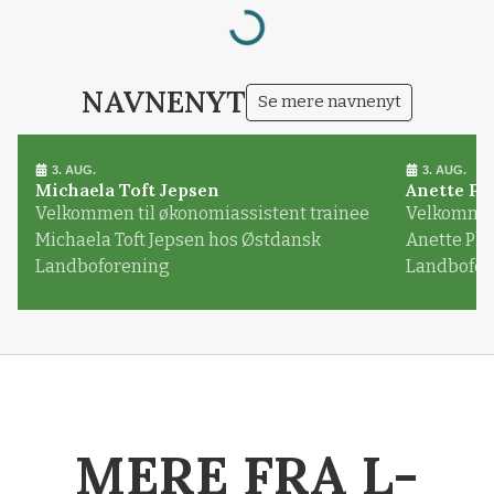
Loading...
NAVNENYT
Se mere navnenyt
3. AUG.
3. AUG.
Michaela Toft Jepsen
Anette Pl
Velkommen til økonomiassistent trainee
Velkommen 
Michaela Toft Jepsen hos Østdansk
Anette Pl
Landboforening
Landbofor
MERE FRA L-