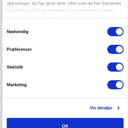
oplysninger, du har givet dem, eller som de har indsamlet
fra din brug af deres tjenester. Du samtykker til vores
Annonce
Loading...
cookies, hvis du fortsætter med at anvende vores
hjemmeside.
Samtykkevalg
Nødvendig
Præferencer
Statistik
Marketing
KVÆG
Snart kan man søge tilskud til naturprojekter
Vis detaljer
OK