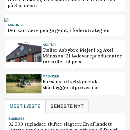
på 3 procent
ANNONCE
Der kan være penge gemt, i foderstrategien
KULTUR
Tæller Aabybro Mejeri og Axel
Månsson: 21 fødevareproducenter
indstillet til pris
MASKINER
Forserie til selvkørende
skårlægger afprøves i år
MEST LÆSTE
SENESTE NYT
BUSINESS
32.500 stipladser skifter slagteri: En af landets
største producenter sender nu grisene til Danish