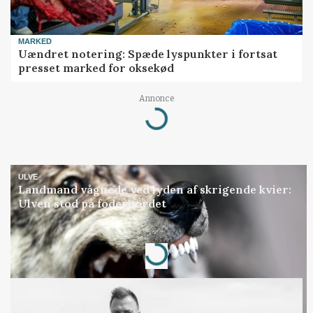
MARKED
Uændret notering: Spæde lyspunkter i fortsat
presset marked for oksekød
Annonce
Loading...
ULVE
Landmand vågnede ved lyden af skrigende kvier:
Ulven stod på foderbordet
Annonce
Loading...