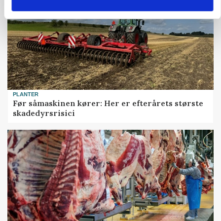
PLANTER
Før såmaskinen kører: Her er efterårets største
skadedyrsrisici