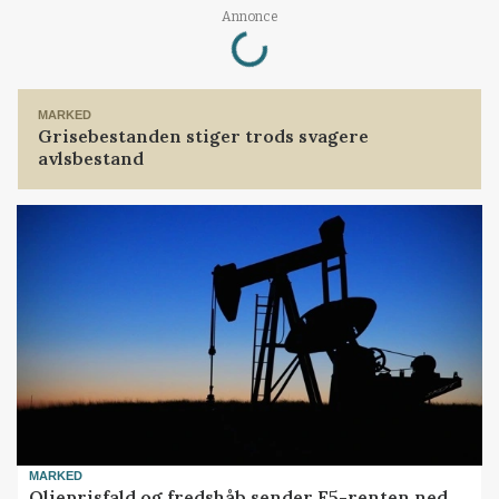
Loading...
Annonce
MARKED
Grisebestanden stiger trods svagere
avlsbestand
MARKED
Olieprisfald og fredshåb sender F5-renten ned