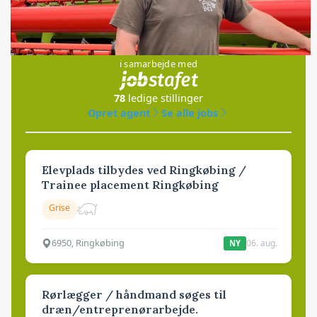
Jobs
i samarbejde med
78
ledige stillinger
Opret agent
Se alle jobs
Elevplads tilbydes ved Ringkøbing /
Trainee placement Ringkøbing
Grise
6950, Ringkøbing
06. aug.
NY
Rørlægger / håndmand søges til
dræn/entreprenørarbejde.