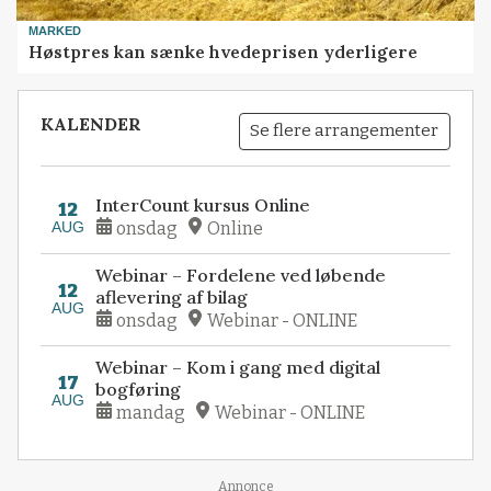
MARKED
Høstpres kan sænke hvedeprisen yderligere
KALENDER
Se flere arrangementer
InterCount kursus Online
12
AUG
onsdag
Online
Webinar – Fordelene ved løbende
12
aflevering af bilag
AUG
onsdag
Webinar - ONLINE
Webinar – Kom i gang med digital
17
bogføring
AUG
mandag
Webinar - ONLINE
Annonce