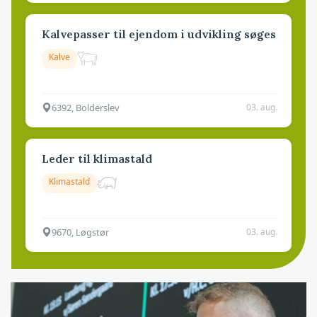
Kalvepasser til ejendom i udvikling søges
Kalve
6392, Bolderslev
03. aug.
Leder til klimastald
Klimastald
9670, Løgstør
03. aug.