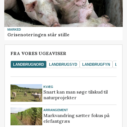
MARKED
Grisenoteringen står stille
FRA VORES UGEAVISER
LANDBRUGNORD
LANDBRUGSYD
LANDBRUGFYN
LAND
KVÆG
Snart kan man søge tilskud til
naturprojekter
ARRANGEMENT
Markvandring sætter fokus på
elefantgræs