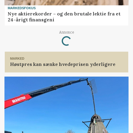
MARKEDSFOKUS
Nye aktierekorder – og den brutale lektie fra et
24-årigt finansgeni
Loading...
Annonce
MARKED
Høstpres kan sænke hvedeprisen yderligere