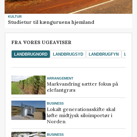
KULTUR
Studietur til kænguruens hjemland
FRA VORES UGEAVISER
LANDBRUGNORD
LANDBRUGSYD
LANDBRUGFYN
LAND
ARRANGEMENT
Markvandring sætter fokus på
elefantgræs
BUSINESS
Lokalt generationsskifte skal
løfte midtjysk siloimportør i
Norden
BUSINESS