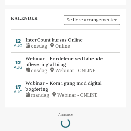
KALENDER
Se flere arrangementer
InterCount kursus Online
12
AUG
onsdag
Online
Webinar – Fordelene ved løbende
12
aflevering af bilag
AUG
onsdag
Webinar - ONLINE
Webinar – Kom i gang med digital
17
bogføring
AUG
mandag
Webinar - ONLINE
Annonce
Loading...