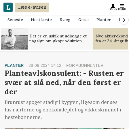
Læs e-avisen
LOGIN
MENU
Seneste
Mest læste
Kvæg
Grise
Planter
Mask
Det er en uskik at udlægge et
Nye aktierekorde
røgslør om økoproduktion
fra et 24-årigt f
PLANTER
28-06-2024 14:12
FOR ABONNENTER
Planteavlskonsulent: - Rusten er
svær at slå ned, når den først er
der
Brunrust spøger stadig i byggen, ligesom der ses
lus i ærterne og chokoladeplet og vikkeskimmel i
hestebønnerne.