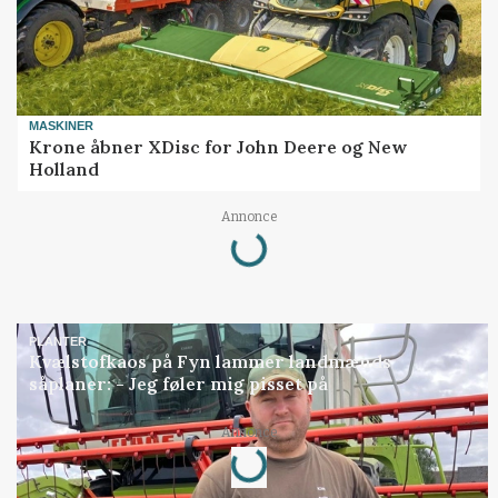
MASKINER
Krone åbner XDisc for John Deere og New
Holland
Annonce
Loading...
PLANTER
Kvælstofkaos på Fyn lammer landmænds
såplaner: - Jeg føler mig pisset på
Annonce
Loading...