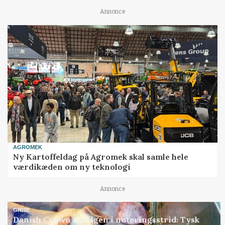
Annonce
AGROMEK
Ny Kartoffeldag på Agromek skal samle hele
værdikæden om ny teknologi
Annonce
GRISE
Danish Crown slår igen i noteringsstrid: Tysk