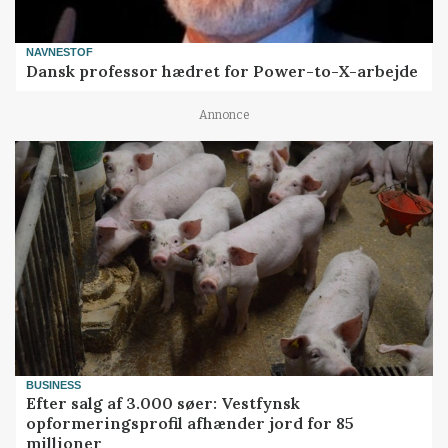
NAVNESTOF
Dansk professor hædret for Power-to-X-arbejde
Annonce
BUSINESS
Efter salg af 3.000 søer: Vestfynsk
opformeringsprofil afhænder jord for 85
millioner