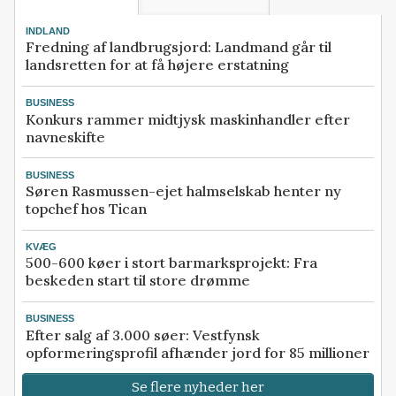
INDLAND
Fredning af landbrugsjord: Landmand går til
landsretten for at få højere erstatning
BUSINESS
Konkurs rammer midtjysk maskinhandler efter
navneskifte
BUSINESS
Søren Rasmussen-ejet halmselskab henter ny
topchef hos Tican
KVÆG
500-600 køer i stort barmarksprojekt: Fra
beskeden start til store drømme
BUSINESS
Efter salg af 3.000 søer: Vestfynsk
opformeringsprofil afhænder jord for 85 millioner
Se flere nyheder her