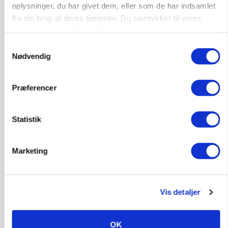
ARRANGEMENT
oplysninger, du har givet dem, eller som de har indsamlet
Markvandring sætter fokus på elefantgræs
fra din brug af deres tjenester. Du samtykker til vores
cookies, hvis du fortsætter med at anvende vores
Annonce
Loading...
hjemmeside.
Samtykkevalg
Nødvendig
Præferencer
Statistik
Marketing
Vis detaljer
MARKED
Grisenoteringen står stille
OK