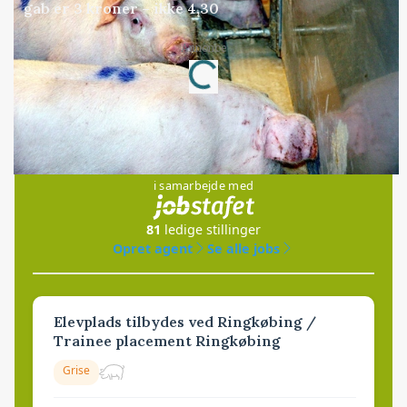
gab er 3 kroner – ikke 4,30
Loading...
Annonce
Jobs
i samarbejde med
81
ledige stillinger
Opret agent
Se alle jobs
Elevplads tilbydes ved Ringkøbing /
Trainee placement Ringkøbing
Grise