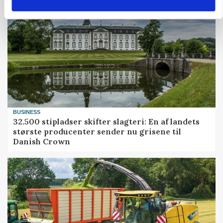
BUSINESS
32.500 stipladser skifter slagteri: En af landets
største producenter sender nu grisene til
Danish Crown