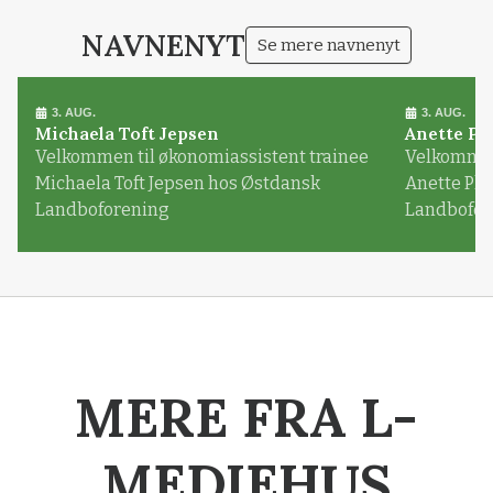
NAVNENYT
Se mere navnenyt
3. AUG.
3. AUG.
Michaela Toft Jepsen
Anette Pl
Velkommen til økonomiassistent trainee
Velkommen 
Michaela Toft Jepsen hos Østdansk
Anette Pl
Landboforening
Landbofor
MERE FRA L-
MEDIEHUS