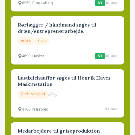
6950, Ringkøbing
06. aug.
NY
Rørlægger / håndmand søges til
dræn/entreprenørarbejde.
Anlæg
Kloak
4690, Haslev
06. aug.
NY
Lastbilchauffør søges til Henrik Haves
Maskinstation
Godstransport
4700, Næstved
03. aug.
Medarbejdere til griseproduktion