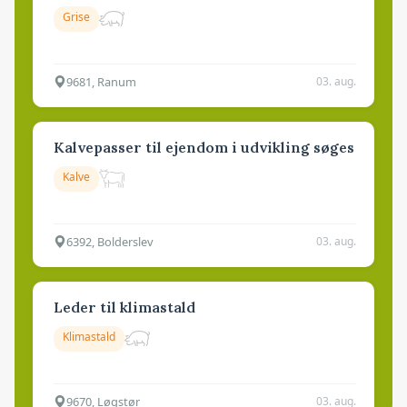
Grise
9681, Ranum
03. aug.
Kalvepasser til ejendom i udvikling søges
Kalve
6392, Bolderslev
03. aug.
Leder til klimastald
Klimastald
9670, Løgstør
03. aug.