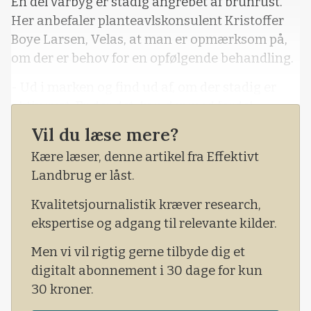
En del vårbyg er stadig angrebet af brunrust.
Her anbefaler planteavlskonsulent Kristoffer
Boye Larsen, Velas, at man er opmærksom på,
om der er behov for en opfølgende behandling.
- Ud i marken og find ud af, om der stadig er
aktiv rust. Er der det, kan der med fordel
behandles med enten Orius Gold, Folicur Expert
Vil du læse mere?
eller Comet Pro.
Kære læser, denne artikel fra Effektivt
Han påpeger, at det er vigtigt, at man lige læser
Landbrug er låst.
på dunken, hvilket stadie midlet er godkendt til.
Kvalitetsjournalistik kræver research,
ekspertise og adgang til relevante kilder.
Men vi vil rigtig gerne tilbyde dig et
digitalt abonnement i 30 dage for kun
30 kroner.