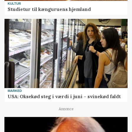
KULTUR
Studietur til kænguruens hjemland
MARKED
USA: Oksekød steg i værdi i juni – svinekød faldt
Annonce