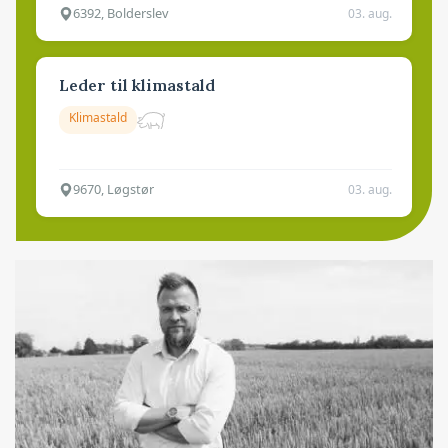
6392, Bolderslev
03. aug.
Leder til klimastald
Klimastald
9670, Løgstør
03. aug.