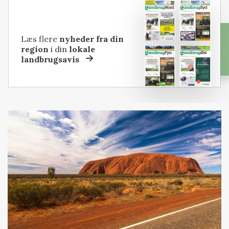
Læs flere
nyheder fra din
region
i din
lokale
landbrugsavis