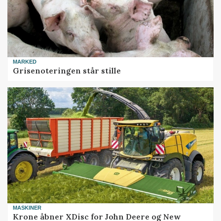
MARKED
Grisenoteringen står stille
MASKINER
Krone åbner XDisc for John Deere og New