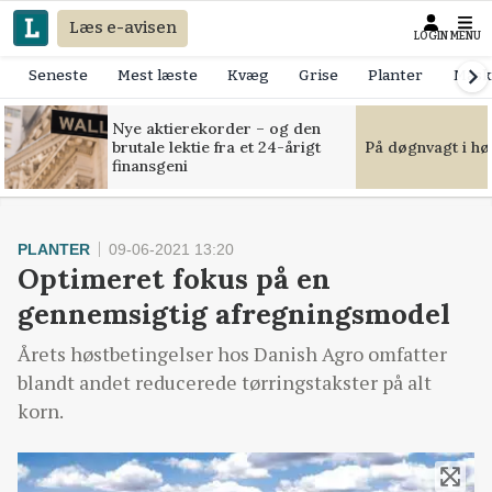
Læs e-avisen
LOGIN
MENU
Seneste
Mest læste
Kvæg
Grise
Planter
Mask
Nye aktierekorder – og den
brutale lektie fra et 24-årigt
På døgnvagt i hø
finansgeni
PLANTER
09-06-2021 13:20
Optimeret fokus på en
gennemsigtig afregningsmodel
Årets høstbetingelser hos Danish Agro omfatter
blandt andet reducerede tørringstakster på alt
korn.