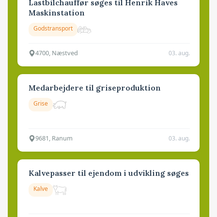
Lastbilchauffør søges til Henrik Haves
Maskinstation
Godstransport
4700, Næstved
03. aug.
Medarbejdere til griseproduktion
Grise
9681, Ranum
03. aug.
Kalvepasser til ejendom i udvikling søges
Kalve