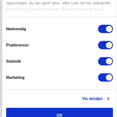
oplysninger, du har givet dem, eller som de har indsamlet
HØST-TOUR
fra din brug af deres tjenester. Du samtykker til vores
cookies, hvis du fortsætter med at anvende vores
hjemmeside.
Samtykkevalg
Nødvendig
Præferencer
Statistik
PLANTER
På døgnvagt i høsten
Marketing
Annonce
Loading...
Vis detaljer
OK