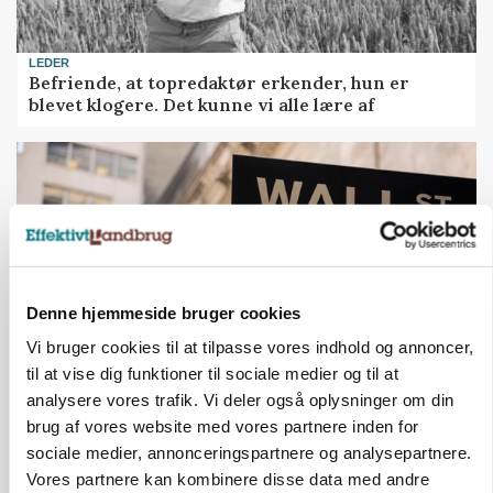
LEDER
Befriende, at topredaktør erkender, hun er
blevet klogere. Det kunne vi alle lære af
Denne hjemmeside bruger cookies
Vi bruger cookies til at tilpasse vores indhold og annoncer,
til at vise dig funktioner til sociale medier og til at
analysere vores trafik. Vi deler også oplysninger om din
MARKEDSFOKUS
brug af vores website med vores partnere inden for
Nye aktierekorder – og den brutale lektie fra et
24-årigt finansgeni
sociale medier, annonceringspartnere og analysepartnere.
Vores partnere kan kombinere disse data med andre