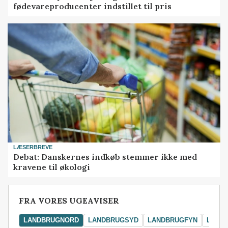
fødevareproducenter indstillet til pris
LÆSERBREVE
Debat: Danskernes indkøb stemmer ikke med
kravene til økologi
FRA VORES UGEAVISER
LANDBRUGNORD
LANDBRUGSYD
LANDBRUGFYN
LAND