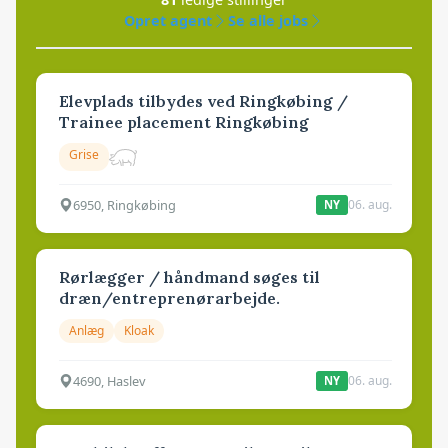
Opret agent
Se alle jobs
Elevplads tilbydes ved Ringkøbing /
Trainee placement Ringkøbing
Grise
6950, Ringkøbing
06. aug.
NY
Rørlægger / håndmand søges til
dræn/entreprenørarbejde.
Anlæg
Kloak
4690, Haslev
06. aug.
NY