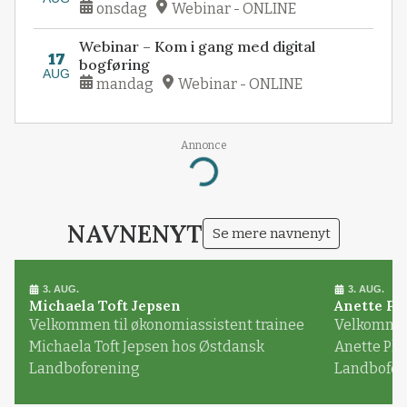
onsdag
Webinar - ONLINE
Webinar – Kom i gang med digital
17
bogføring
AUG
mandag
Webinar - ONLINE
Annonce
Loading...
NAVNENYT
Se mere navnenyt
3. AUG.
3. AUG.
Michaela Toft Jepsen
Anette Pl
Velkommen til økonomiassistent trainee
Velkommen 
Michaela Toft Jepsen hos Østdansk
Anette Pl
Landboforening
Landbofor