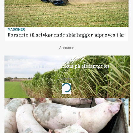
MASKINER
Forserie til selvkørende skårlægger afprøves i år
Annonce
ARRANGEMENT
Markvandring sætter fokus på elefantgræs
Annonce
Loading...