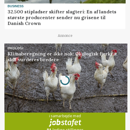
BUSINESS
32.500 stipladser skifter slagteri: En af landets
største producenter sender nu grisene til
Danish Crown
Annonce
ØKOLOGI
Klimaberegning er ikke nok: Økologisk fjerkræ
skal vurderes bredere
Annonce
Loading...
Jobs
i samarbejde med
81
ledige stillinger