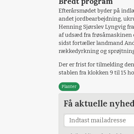
Bredt program
Efterårsmødet byder på indlæ
andet jordbearbejdning, ukr
Henning Sjørslev Lyngvig fr
af udsæd fra frøsåmaskinen o
sidst fortæller landmand An
rækkedyrkning og sprøjtning
Der er frist for tilmelding d
stablen fra klokken 9 til 15 h
Planter
Få aktuelle nyhe