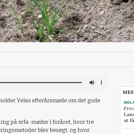
MES
holder Velas efterårsmøde om det gode
INDL
Fred
Land
at f
ng på erfa-møder i foråret, hvor tre
eringsmetoder blev besøgt, og hvor