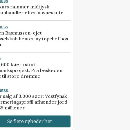
NESS
kurs rammer midtjysk
inhandler efter navneskifte
NESS
en Rasmussen-ejet
selskab henter ny topchef hos
an
G
600 køer i stort
marksprojekt: Fra beskeden
t til store drømme
NESS
r salg af 3.000 søer: Vestfynsk
rmeringsprofil afhænder jord
85 millioner
Se flere nyheder her