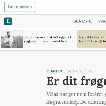
Læs e-avisen
SENESTE
KV
Det er en uskik at udlægge et
Nye aktierekorde
røgslør om økoproduktion
fra et 24-årigt f
PLANTER
16-11-2023 11:17
Er dit frø
Velas har gennem foråret g
frøgræsudlæg. De erfaring