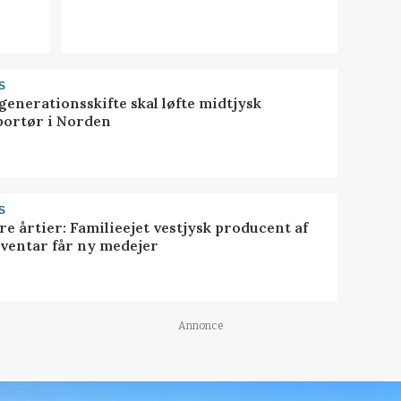
S
generationsskifte skal løfte midtjysk
portør i Norden
S
ire årtier: Familieejet vestjysk producent af
nventar får ny medejer
Annonce