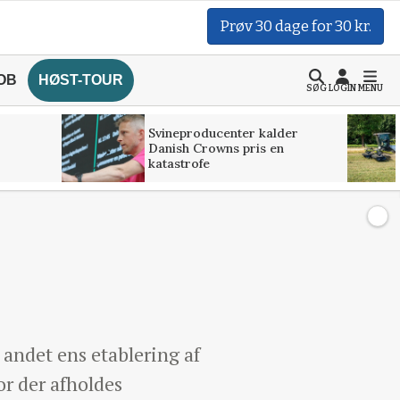
Prøv 30 dage for 30 kr.
OB
HØST-TOUR
SØG
LOGIN
MENU
Svineproducenter kalder
Danish Crowns pris en
katastrofe
 andet ens etablering af
or der afholdes