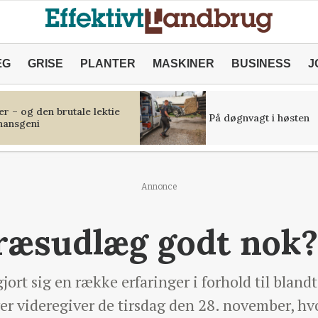
ÆG
GRISE
PLANTER
MASKINER
BUSINESS
J
r – og den brutale lektie
På døgnvagt i høsten
inansgeni
Annonce
græsudlæg godt nok?
jort sig en række erfaringer i forhold til blandt
er videregiver de tirsdag den 28. november, hv