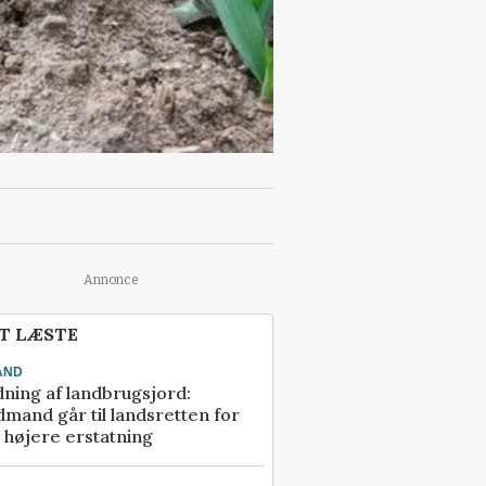
Annonce
T LÆSTE
AND
ning af landbrugsjord:
mand går til landsretten for
å højere erstatning