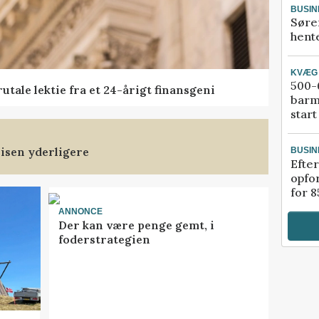
BUSIN
Søre
hente
KVÆG
500-6
tale lektie fra et 24-årigt finansgeni
barm
start
isen yderligere
BUSIN
Efter
opfo
for 8
ANNONCE
Der kan være penge gemt, i
foderstrategien