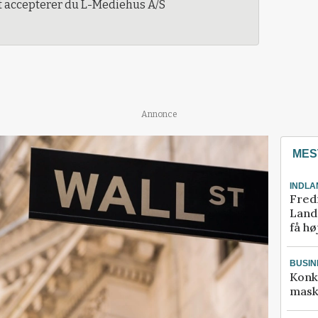
t accepterer du L-Mediehus A/S
Annonce
MES
INDLA
Fred
Landm
få hø
BUSIN
Konk
mask