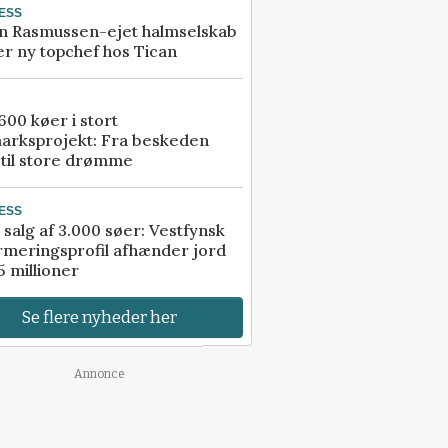
ESS
n Rasmussen-ejet halmselskab
r ny topchef hos Tican
00 køer i stort
arksprojekt: Fra beskeden
 til store drømme
ESS
 salg af 3.000 søer: Vestfynsk
rmeringsprofil afhænder jord
5 millioner
Se flere nyheder her
Annonce