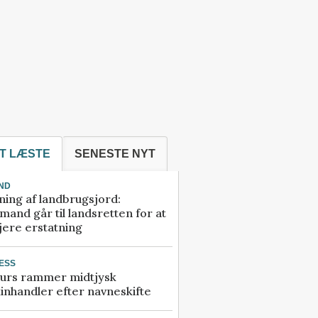
T LÆSTE
SENESTE NYT
ND
ning af landbrugsjord:
and går til landsretten for at
jere erstatning
ESS
urs rammer midtjysk
inhandler efter navneskifte