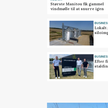
Største Manitou fik gammel
vindmølle til at snurre igen
BUSINES
Lokalt 
siloim
BUSINES
Efter f
staldi