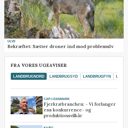
ULVE
Bekræftet: Sætter droner ind mod problemulv
FRA VORES UGEAVISER
LANDBRUGNORD
LANDBRUGSYD
LANDBRUGFYN
LAND
CAP-I-DANMARK
Fjerkræbranchen: - Vi forlanger
ens konkurrence- og
produktionsvilkår
KVÆG