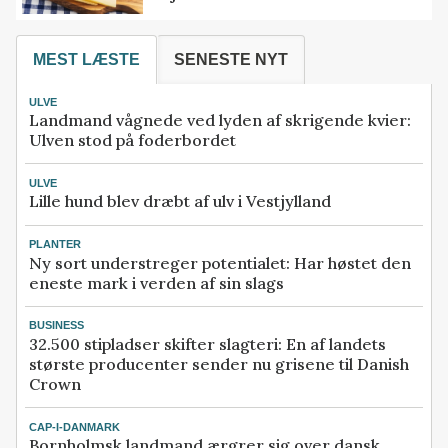
MEST LÆSTE
SENESTE NYT
ULVE
Landmand vågnede ved lyden af skrigende kvier:
Ulven stod på foderbordet
ULVE
Lille hund blev dræbt af ulv i Vestjylland
PLANTER
Ny sort understreger potentialet: Har høstet den
eneste mark i verden af sin slags
BUSINESS
32.500 stipladser skifter slagteri: En af landets
største producenter sender nu grisene til Danish
Crown
CAP-I-DANMARK
Bornholmsk landmand ærgrer sig over dansk