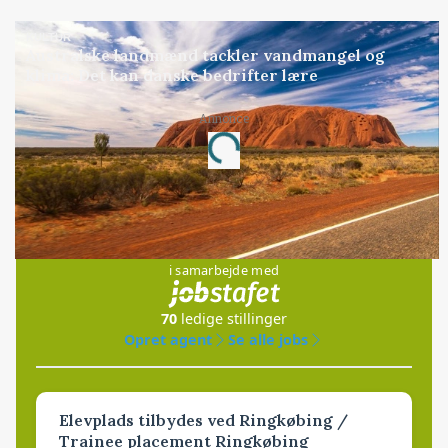
KULTUR
Australske landmænd tackler vandmangel og
klima: Det kan danske bedrifter lære
Annonce
Loading...
Jobs
i samarbejde med
70
ledige stillinger
Opret agent
Se alle jobs
Elevplads tilbydes ved Ringkøbing /
Trainee placement Ringkøbing