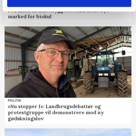
BUSINESS
Fra mark til mur: Byggeriet kan åbne nyt
marked for biokul
POLITIK
»Nu stopper I«: Landbrugsdebattør og
protestgruppe vil demonstrere mod ny
gødskningslov