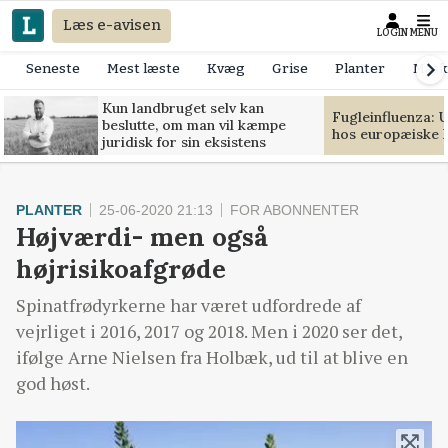
Læs e-avisen
LOGIN
MENU
Seneste
Mest læste
Kvæg
Grise
Planter
Mask
Kun landbruget selv kan
Fugleinfluenza: 
beslutte, om man vil kæmpe
hos europæiske 
juridisk for sin eksistens
PLANTER
25-06-2020 21:13
FOR ABONNENTER
Højværdi- men også
højrisikoafgrøde
Spinatfrødyrkerne har været udfordrede af
vejrliget i 2016, 2017 og 2018. Men i 2020 ser det,
ifølge Arne Nielsen fra Holbæk, ud til at blive en
god høst.