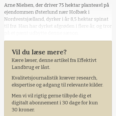
Arne Nielsen, der driver 75 hektar planteavl på
ejendommen Østerlund nær Holbæk i
Nordvestsjælland, dyrker i år 8,5 hektar spinat
til frø. Han har dyrket afgrøden i flere år, og tror
på et pænt udbytte denne sæson.
Vil du læse mere?
Kære læser, denne artikel fra Effektivt
Landbrug er låst.
Kvalitetsjournalistik kræver research,
ekspertise og adgang til relevante kilder.
Men vi vil rigtig gerne tilbyde dig et
digitalt abonnement i 30 dage for kun
30 kroner.