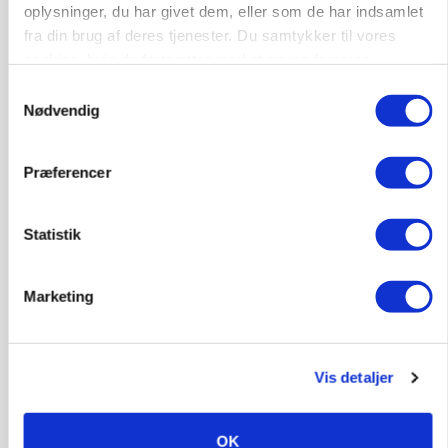
landbrugets ejerstruktur
oplysninger, du har givet dem, eller som de har indsamlet
fra din brug af deres tjenester. Du samtykker til vores
Annonce
cookies, hvis du fortsætter med at anvende vores
hjemmeside.
Samtykkevalg
MARKED
Nødvendig
Russisk mælkepris dykker 23 procent
Loading...
Annonce
Præferencer
Statistik
Marketing
Vis detaljer
OK