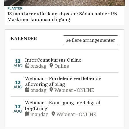
PLANTER
18 montører står klar i høsten: Sådan holder PN
Maskiner landmænd i gang
KALENDER
Se flere arrangementer
InterCount kursus Online
12
AUG
onsdag
Online
Webinar – Fordelene ved løbende
12
aflevering af bilag
AUG
onsdag
Webinar - ONLINE
Webinar – Kom i gang med digital
17
bogføring
AUG
mandag
Webinar - ONLINE