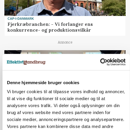
CAP-I-DANMARK
Fjerkræbranchen: - Vi forlanger ens
konkurrence- og produktionsvilkår
Annonce
Denne hjemmeside bruger cookies
Vi bruger cookies til at tilpasse vores indhold og annoncer,
til at vise dig funktioner til sociale medier og til at
analysere vores trafik. Vi deler også oplysninger om din
brug af vores website med vores partnere inden for
sociale medier, annonceringspartnere og analysepartnere.
BUSINESS
Ejer eller medejer? Nyt tv-format udfordrer
Vores partnere kan kombinere disse data med andre