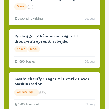
Grise
6950, Ringkøbing
06. aug.
Rørlægger / håndmand søges til
dræn/entreprenørarbejde.
Anlæg
Kloak
4690, Haslev
06. aug.
Lastbilchauffør søges til Henrik Haves
Maskinstation
Godstransport
4700, Næstved
03. aug.