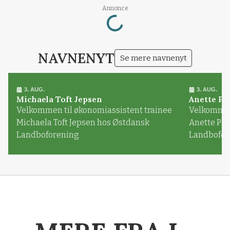
Loading...
Annonce
NAVNENYT
Se mere navnenyt
3. AUG.
3. AUG.
Michaela Toft Jepsen
Anette Pl
Velkommen til økonomiassistent trainee
Velkommen 
Michaela Toft Jepsen hos Østdansk
Anette Pl
Landboforening
Landbofor