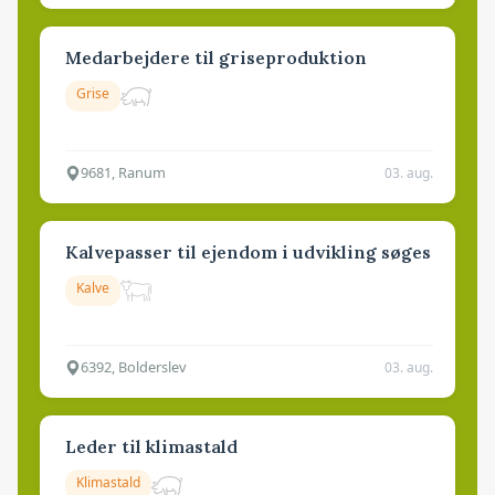
Medarbejdere til griseproduktion
Grise
9681, Ranum
03. aug.
Kalvepasser til ejendom i udvikling søges
Kalve
6392, Bolderslev
03. aug.
Leder til klimastald
Klimastald