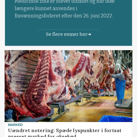
Medicinsk zink er blevet udfaset og har ikke
længere kunnet anvendes i
fravænningsfoderet efter den 26. juni 2022.
Se flere emner her
MARKED
Uændret notering: Spæde lyspunkter i fortsat
presset marked for oksekød