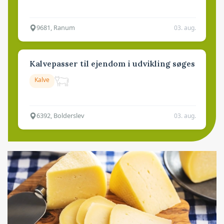
9681, Ranum
03. aug.
Kalvepasser til ejendom i udvikling søges
Kalve
6392, Bolderslev
03. aug.