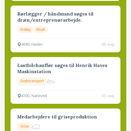
Rørlægger / håndmand søges til
dræn/entreprenørarbejde.
Anlæg
Kloak
4690, Haslev
06. aug.
Lastbilchauffør søges til Henrik Haves
Maskinstation
Godstransport
4700, Næstved
03. aug.
Medarbejdere til griseproduktion
Grise