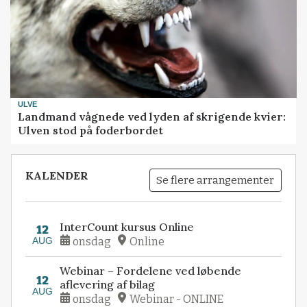
ULVE
Landmand vågnede ved lyden af skrigende kvier:
Ulven stod på foderbordet
KALENDER
Se flere arrangementer
InterCount kursus Online
12
AUG
onsdag
Online
Webinar – Fordelene ved løbende
12
aflevering af bilag
AUG
onsdag
Webinar - ONLINE