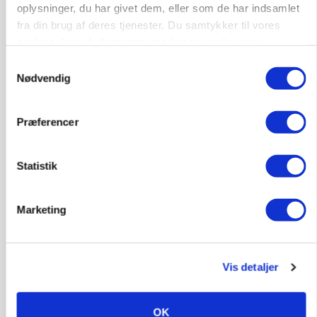
oplysninger, du har givet dem, eller som de har indsamlet
fra din brug af deres tjenester. Du samtykker til vores
cookies, hvis du fortsætter med at anvende vores
hjemmeside.
Samtykkevalg
Nødvendig
Præferencer
Statistik
BUSINESS
Slagterigigant går sammen med indonesisk
milliardfond om proteinsatsning
Marketing
Annonce
Vis detaljer
OK