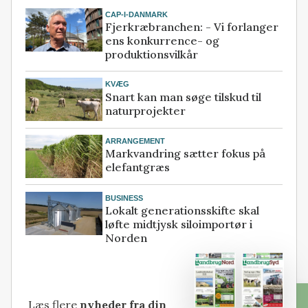
CAP-I-DANMARK
Fjerkræbranchen: - Vi forlanger
ens konkurrence- og
produktionsvilkår
KVÆG
Snart kan man søge tilskud til
naturprojekter
ARRANGEMENT
Markvandring sætter fokus på
elefantgræs
BUSINESS
Lokalt generationsskifte skal
løfte midtjysk siloimportør i
Norden
Læs flere
nyheder fra din