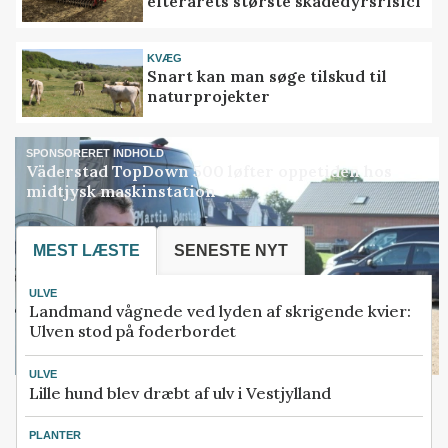
efterårets største skadedyrsrisici
KVÆG
Snart kan man søge tilskud til
naturprojekter
SPONSORERET INDHOLD
Väderstad TopDown 500 løfter oppetiden hos
midtjysk maskinstation
MEST LÆSTE
SENESTE NYT
ULVE
Landmand vågnede ved lyden af skrigende kvier:
Ulven stod på foderbordet
ULVE
Lille hund blev dræbt af ulv i Vestjylland
PLANTER