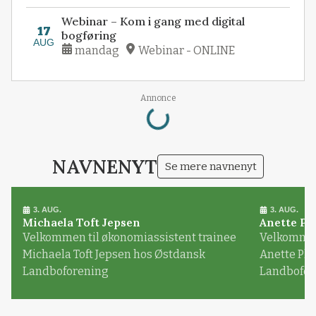
Webinar – Kom i gang med digital
17
bogføring
AUG
mandag
Webinar - ONLINE
Loading...
Annonce
NAVNENYT
Se mere navnenyt
3. AUG.
3. AUG.
Michaela Toft Jepsen
Anette Pl
Velkommen til økonomiassistent trainee
Velkommen 
Michaela Toft Jepsen hos Østdansk
Anette Pl
Landboforening
Landbofor