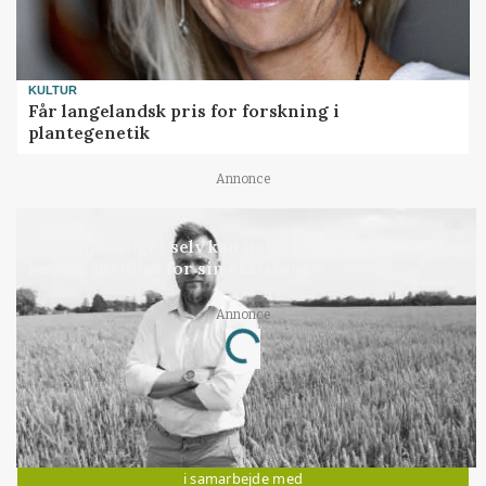
KULTUR
Får langelandsk pris for forskning i
plantegenetik
Annonce
LEDER
Kun landbruget selv kan beslutte, om man vil
kæmpe juridisk for sin eksistens
Annonce
Loading...
Jobs
i samarbejde med