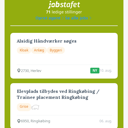
71
ledige stillinger
Opret agent
Se alle jobs
Alsidig Håndværker søges
Kloak
Anlæg
Byggeri
2730, Herlev
10. aug.
NY
Elevplads tilbydes ved Ringkøbing /
Trainee placement Ringkøbing
Grise
6950, Ringkøbing
06. aug.