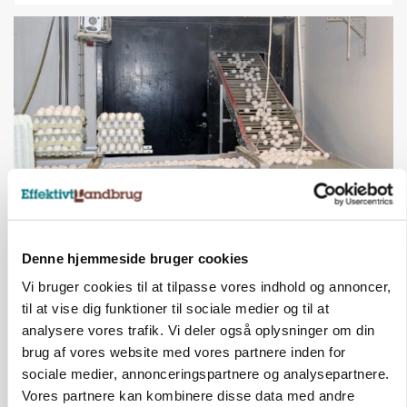
MARKEDSFOKUS
Skrabeæg i frit fald, mens økoprisen står
Denne hjemmeside bruger cookies
bomstille
Vi bruger cookies til at tilpasse vores indhold og annoncer,
Loading...
til at vise dig funktioner til sociale medier og til at
Annonce
analysere vores trafik. Vi deler også oplysninger om din
brug af vores website med vores partnere inden for
sociale medier, annonceringspartnere og analysepartnere.
Vores partnere kan kombinere disse data med andre