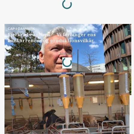
CAP-I-DANMARK
Fjerkræbranchen: - Vi forlanger ens
konkurrence- og produktionsvilkår
Loading...
Annonce