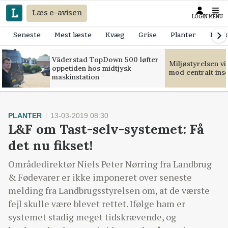
Læs e-avisen
LOGIN
MENU
Seneste
Mest læste
Kvæg
Grise
Planter
Mask
Väderstad TopDown 500 løfter
Miljøstyrelsen v
oppetiden hos midtjysk
mod centralt ins
maskinstation
PLANTER
13-03-2019 08:30
L&F om Tast-selv-systemet: Få
det nu fikset!
Områdedirektør Niels Peter Nørring fra Landbrug
& Fødevarer er ikke imponeret over seneste
melding fra Landbrugsstyrelsen om, at de værste
fejl skulle være blevet rettet. Ifølge ham er
systemet stadig meget tidskrævende, og