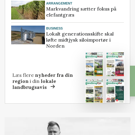
ARRANGEMENT
Markvandring sætter fokus på
elefantgræs
BUSINESS
Lokalt generationsskifte skal
løfte midtjysk siloimportør i
Norden
Læs flere
nyheder fra din
region
i din
lokale
landbrugsavis