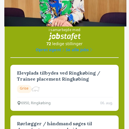
Jobs
i samarbejde med
72
ledige stillinger
Opret agent
Se alle jobs
Elevplads tilbydes ved Ringkøbing /
Trainee placement Ringkøbing
Grise
6950, Ringkøbing
06. aug.
Rørlægger / håndmand søges til