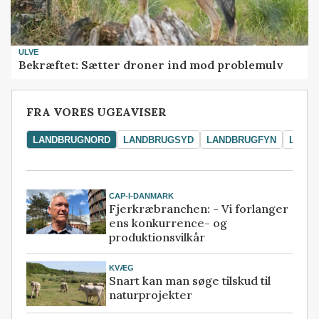
ULVE
Bekræftet: Sætter droner ind mod problemulv
FRA VORES UGEAVISER
LANDBRUGNORD
LANDBRUGSYD
LANDBRUGFYN
LAND
CAP-I-DANMARK
Fjerkræbranchen: - Vi forlanger
ens konkurrence- og
produktionsvilkår
KVÆG
Snart kan man søge tilskud til
naturprojekter