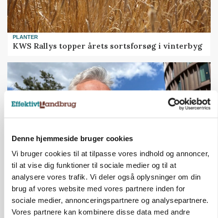
PLANTER
KWS Rallys topper årets sortsforsøg i vinterbyg
Denne hjemmeside bruger cookies
Vi bruger cookies til at tilpasse vores indhold og annoncer,
til at vise dig funktioner til sociale medier og til at
analysere vores trafik. Vi deler også oplysninger om din
CAP-I-DANMARK
brug af vores website med vores partnere inden for
Fjerkræbranchen: - Vi forlanger ens
konkurrence- og produktionsvilkår
sociale medier, annonceringspartnere og analysepartnere.
Vores partnere kan kombinere disse data med andre