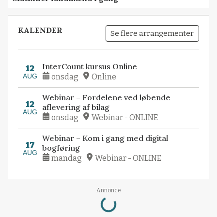
KALENDER
Se flere arrangementer
InterCount kursus Online
12
AUG
onsdag
Online
Webinar – Fordelene ved løbende
12
aflevering af bilag
AUG
onsdag
Webinar - ONLINE
Webinar – Kom i gang med digital
17
bogføring
AUG
mandag
Webinar - ONLINE
Loading...
Annonce