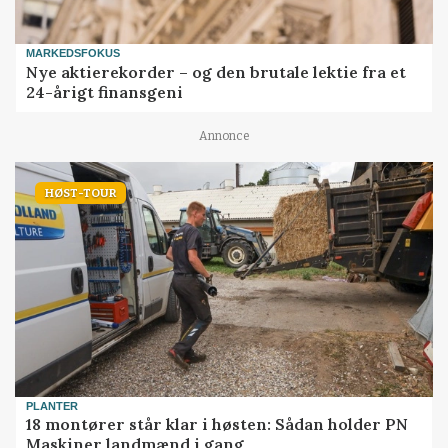
MARKEDSFOKUS
Nye aktierekorder – og den brutale lektie fra et
24-årigt finansgeni
Annonce
HØST-TOUR
PLANTER
18 montører står klar i høsten: Sådan holder PN
Maskiner landmænd i gang