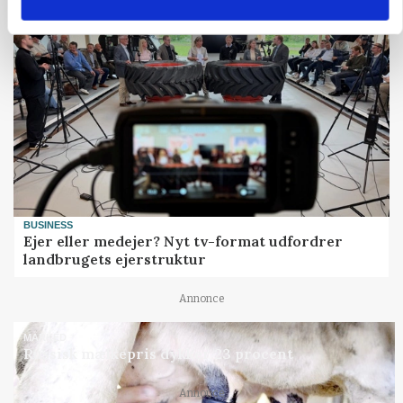
BUSINESS
Ejer eller medejer? Nyt tv-format udfordrer
landbrugets ejerstruktur
Annonce
MARKED
Russisk mælkepris dykker 23 procent
Loading...
Annonce