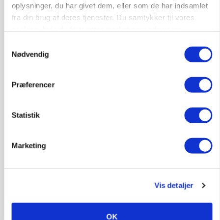
Loading...
Annonce
oplysninger, du har givet dem, eller som de har indsamlet
fra din brug af deres tjenester. Du samtykker til vores
cookies, hvis du fortsætter med at anvende vores
hjemmeside.
Samtykkevalg
Nødvendig
Præferencer
Statistik
Marketing
MARKEDSFOKUS
Prisgab på 20 kroner pr. kg vokser: Polsk kylling
Vis detaljer
presser markedet
Annonce
OK