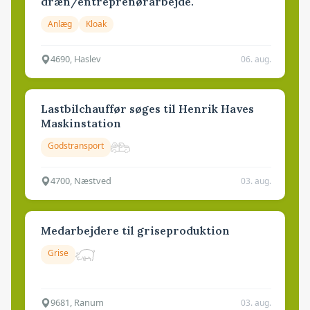
dræn/entreprenørarbejde.
Anlæg
Kloak
4690, Haslev
06. aug.
Lastbilchauffør søges til Henrik Haves
Maskinstation
Godstransport
4700, Næstved
03. aug.
Medarbejdere til griseproduktion
Grise
9681, Ranum
03. aug.