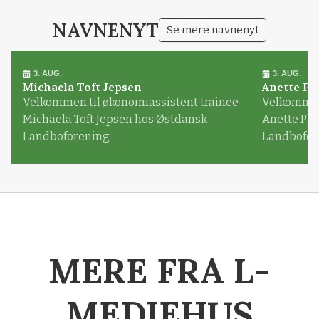
NAVNENYT
Se mere navnenyt
3. AUG.
3. AUG.
Michaela Toft Jepsen
Anette Pl
Velkommen til økonomiassistent trainee
Velkommen 
Michaela Toft Jepsen hos Østdansk
Anette Pl
Landboforening
Landbofor
MERE FRA L-
MEDIEHUS