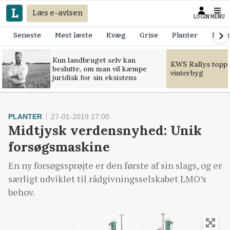
Læs e-avisen
LOGIN
MENU
Seneste
Mest læste
Kvæg
Grise
Planter
Mask
Kun landbruget selv kan
KWS Rallys toppe
beslutte, om man vil kæmpe
vinterbyg
juridisk for sin eksistens
PLANTER
27-01-2019 17:00
Midtjysk verdensnyhed: Unik
forsøgsmaskine
En ny forsøgssprøjte er den første af sin slags, og er
særligt udviklet til rådgivningsselskabet LMO’s
behov.