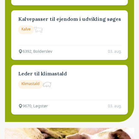
Kalvepasser til ejendom i udvikling søges
Kalve
6392, Bolderslev
03. aug.
Leder til klimastald
Klimastald
9670, Løgstør
03. aug.