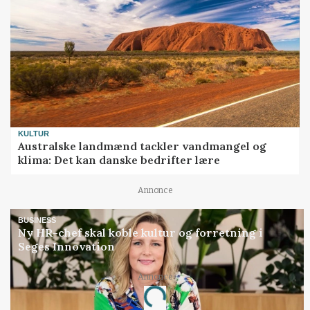
KULTUR
Australske landmænd tackler vandmangel og
klima: Det kan danske bedrifter lære
Annonce
BUSINESS
Ny HR-chef skal koble kultur og forretning i
Seges Innovation
Annonce
Loading...