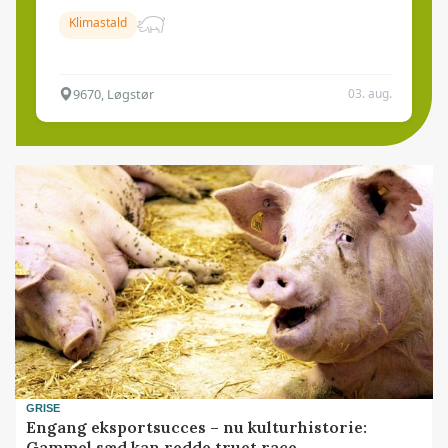
Klimastald
9670, Løgstør
03. aug.
GRISE
Engang eksportsucces – nu kulturhistorie:
Gammel sæd kan redde truet race