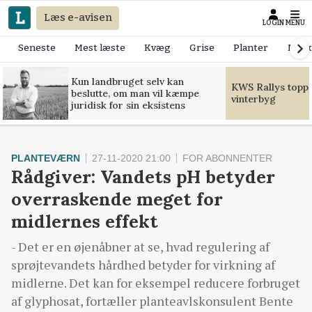
Læs e-avisen
LOGIN
MENU
Seneste
Mest læste
Kvæg
Grise
Planter
Mask
Kun landbruget selv kan
KWS Rallys toppe
beslutte, om man vil kæmpe
vinterbyg
juridisk for sin eksistens
PLANTEVÆRN
27-11-2020 21:00
FOR ABONNENTER
Rådgiver: Vandets pH betyder
overraskende meget for
midlernes effekt
- Det er en øjenåbner at se, hvad regulering af
sprøjtevandets hårdhed betyder for virkning af
midlerne. Det kan for eksempel reducere forbruget
af glyphosat, fortæller planteavlskonsulent Bente