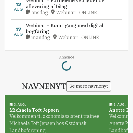
Webinar – Fordelene ved løbende
12
aflevering af bilag
AUG
onsdag
Webinar - ONLINE
Webinar – Kom i gang med digital
17
bogføring
AUG
mandag
Webinar - ONLINE
Loading...
Annonce
NAVNENYT
Se mere navnenyt
3. AUG.
3. AUG.
Michaela Toft Jepsen
Anette Pl
Velkommen til økonomiassistent trainee
Velkommen 
Michaela Toft Jepsen hos Østdansk
Anette Pl
Landboforening
Landbofor