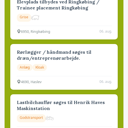
Elevplads tilbydes ved Ringkøbing /
Trainee placement Ringkøbing
Grise
6950, Ringkøbing
06. aug.
Rørlægger / håndmand søges til
dræn/entreprenørarbejde.
Anlæg
Kloak
4690, Haslev
06. aug.
Lastbilchauffør søges til Henrik Haves
Maskinstation
Godstransport