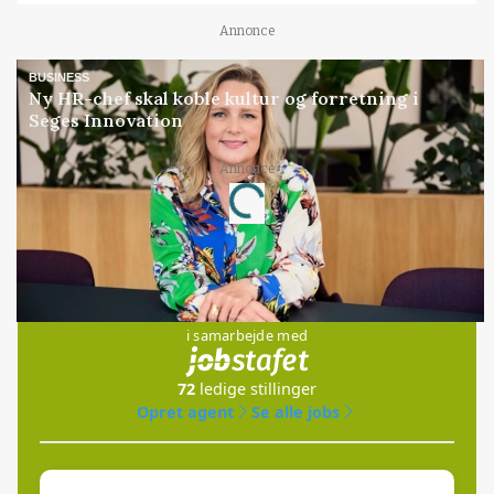
Annonce
BUSINESS
Ny HR-chef skal koble kultur og forretning i
Seges Innovation
Annonce
Loading...
Jobs
i samarbejde med
72
ledige stillinger
Opret agent
Se alle jobs