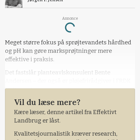
Annonce
Loading...
Meget større fokus på sprøjtevandets hårdhed
og pH kan gøre marksprøjtninger mere
effektive i praksis.
Det fastslår planteavlskonsulent Bente
Andersen – der også er pløjefrirådgiver i FRDK
– efter at hun har testet tre additiver på
vandværksvand med forskellig hårdhed.
Vil du læse mere?
Kære læser, denne artikel fra Effektivt
Landbrug er låst.
Kvalitetsjournalistik kræver research,