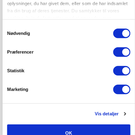
BUSINESS
oplysninger, du har givet dem, eller som de har indsamlet
Ejer eller medejer? Nyt tv-format udfordrer
fra din brug af deres tjenester. Du samtykker til vores
landbrugets ejerstruktur
cookies, hvis du fortsætter med at anvende vores
hjemmeside.
Annonce
Samtykkevalg
Nødvendig
MARKED
Russisk mælkepris dykker 23 procent
Loading...
Præferencer
Annonce
Statistik
Marketing
Vis detaljer
OK