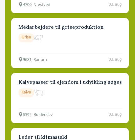
4700, Næstved
03. aug.
Medarbejdere til griseproduktion
Grise
9681, Ranum
03. aug.
Kalvepasser til ejendom i udvikling søges
Kalve
6392, Bolderslev
03. aug.
Leder til klimastald