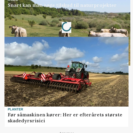
Snart kan man søge tilskud til naturprojekter
Loading...
Annonce
PLANTER
Før såmaskinen kører: Her er efterårets største
skadedyrsrisici