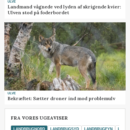
ULVE
Landmand vågnede ved lyden af skrigende kvier:
Ulven stod på foderbordet
ULVE
Bekræftet: Sætter droner ind mod problemulv
FRA VORES UGEAVISER
LANDBRUGNORD
LANDBRUGSYD
LANDBRUGFYN
LAND