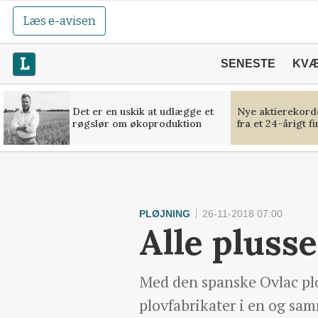
Læs e-avisen
SENESTE
KV
Det er en uskik at udlægge et
Nye aktierekorde
røgslør om økoproduktion
fra et 24-årigt f
PLØJNING
26-11-2018 07:00
Alle plusse
Med den spanske Ovlac plo
plovfabrikater i en og sa