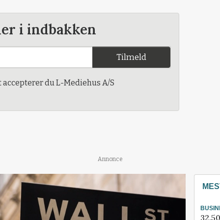
der i indbakken
Tilmeld
t accepterer du L-Mediehus A/S
Annonce
MES
BUSIN
32.50