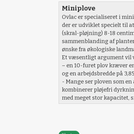
Miniplove
Ovlac er specialiseret i min
der er udviklet specielt til
(skral-pløjning) 8-18 centi
sammenblanding af plantema
ønske fra økologiske land
Et væsentligt argument vil 
– en 10-furet plov kræver e
og en arbejdsbredde på 3,85
- Mange ser ploven som en a
kombinerer pløjefri dyrkni
med meget stor kapacitet, s