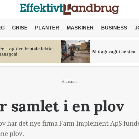
ÆG
GRISE
PLANTER
MASKINER
BUSINESS
J
r – og den brutale lektie
På døgnvagt i høsten
inansgeni
Annonce
r samlet i en plov
v har det nye firma Farm Implement ApS fundet 
mme plov.