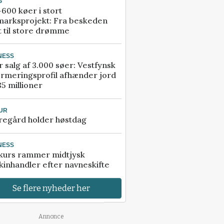
G
600 køer i stort
marksprojekt: Fra beskeden
t til store drømme
NESS
r salg af 3.000 søer: Vestfynsk
rmeringsprofil afhænder jord
85 millioner
UR
regård holder høstdag
NESS
kurs rammer midtjysk
inhandler efter navneskifte
Se flere nyheder her
Annonce