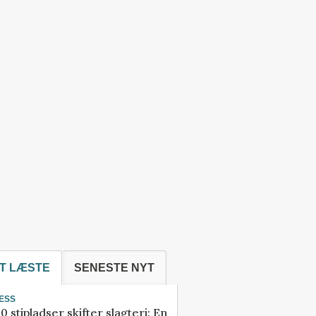
T LÆSTE
SENESTE NYT
ESS
0 stipladser skifter slagteri: En