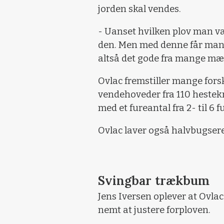
jorden skal vendes.
- Uanset hvilken plov man væ
den. Men med denne får man
altså det gode fra mange mær
Ovlac fremstiller mange forsk
vendehoveder fra 110 hestekræ
med et fureantal fra 2- til 6 
Ovlac laver også halvbugserede
Svingbar trækbum
Jens Iversen oplever at Ovlac
nemt at justere forploven.