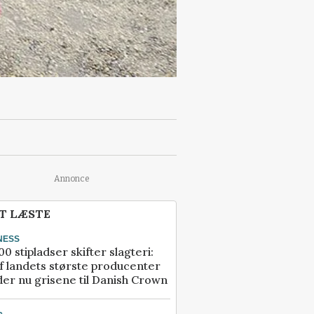
Annonce
T LÆSTE
NESS
00 stipladser skifter slagteri:
f landets største producenter
er nu grisene til Danish Crown