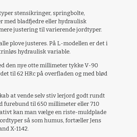
 typer stensikringer, springbolte,
 med bladfjedre eller hydraulisk
ere justering til varierende jordtyper.
lle plove justeres. På L-modellen er det i
trinløs hydraulisk variable.
d den nye otte millimeter tykke V-90
et til 62 HRc på overfladen og med blød
ab at vende selv stiv lerjord godt rundt
 furebund til 650 millimeter eller 710
nativt kan man vælge en riste-muldplade
 jordtyper så som humus, fortæller Jens
and X-1142.