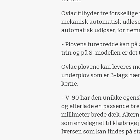
Ovlac tilbyder tre forskellige
mekanisk automatisk udløser
automatisk udløser, for nemm
- Plovens furebredde kan på a
trin og på S-modellen er det 
Ovlac plovene kan leveres me
underplov som er 3-lags hærd
kerne.
- V-90 har den unikke egensk
og efterlade en passende bred
millimeter brede dæk. Alter
som er velegnet til klæbrige
Iversen som kan findes på st