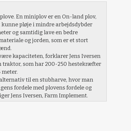
iplove. En miniplov er en On-land plov,
 at kunne pløje i mindre arbejdsdybder
meter og samtidig lave en bedre
teriale og jorden, som er et stort
mænd.
være kapaciteten, forklarer Jens Iversen
n traktor, som har 200-250 hestekræfter
 meter.
lternativ til en stubharve, hvor man
ngens fordele med plovens fordele og
iger Jens Iversen, Farm Implement.