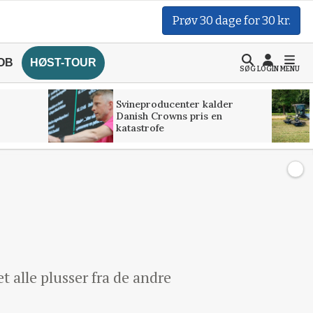
Prøv 30 dage for 30 kr.
OB
HØST-TOUR
SØG
LOGIN
MENU
Svineproducenter kalder
Danish Crowns pris en
katastrofe
alle plusser fra de andre