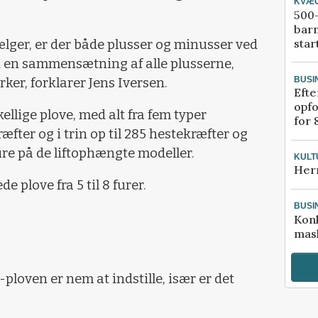
KVÆ
500-
bar
star
lger, er der både plusser og minusser ved
 en sammensætning af alle plusserne,
BUSI
ker, forklarer Jens Iversen.
Efte
opfo
ellige plove, med alt fra fem typer
for 
fter og i trin op til 285 hestekræfter og
fure på de liftophængte modeller.
KULT
Her
 plove fra 5 til 8 furer.
BUSI
Kon
mask
-ploven er nem at indstille, især er det