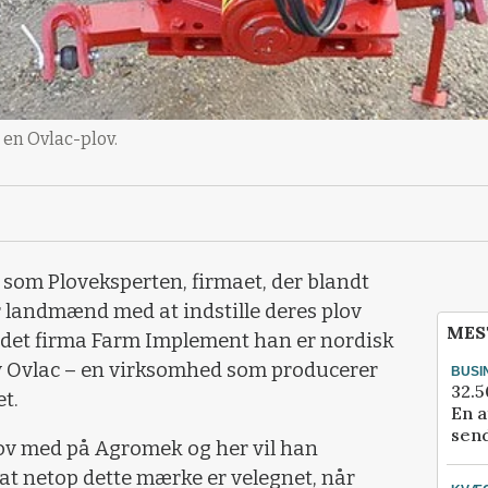
en Ovlac-plov.
 som Ploveksperten, firmaet, der blandt
 landmænd med at indstille deres plov
MES
andet firma Farm Implement han er nordisk
v Ovlac – en virksomhed som producerer
BUSI
32.5
t.
En a
send
lov med på Agromek og her vil han
 at netop dette mærke er velegnet, når