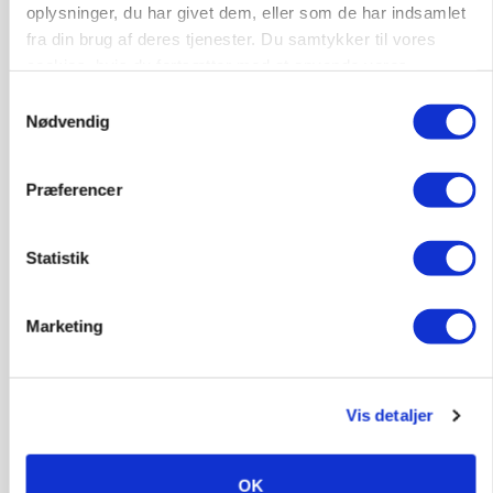
oplysninger, du har givet dem, eller som de har indsamlet
Grise
fra din brug af deres tjenester. Du samtykker til vores
cookies, hvis du fortsætter med at anvende vores
hjemmeside.
Samtykkevalg
9681, Ranum
03. aug.
Nødvendig
Kalvepasser til ejendom i udvikling søges
Præferencer
Kalve
Statistik
6392, Bolderslev
03. aug.
Marketing
Leder til klimastald
Vis detaljer
Klimastald
OK