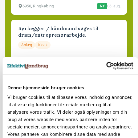
6950, Ringkøbing
06. aug.
NY
Rørlægger / håndmand søges til
dræn/entreprenørarbejde.
Anlæg
Kloak
4690, Haslev
06. aug.
NY
Lastbilchauffør søges til Henrik Haves
Denne hjemmeside bruger cookies
Maskinstation
Vi bruger cookies til at tilpasse vores indhold og annoncer,
Godstransport
til at vise dig funktioner til sociale medier og til at
analysere vores trafik. Vi deler også oplysninger om din
4700, Næstved
03. aug.
brug af vores website med vores partnere inden for
sociale medier, annonceringspartnere og analysepartnere.
Vores partnere kan kombinere disse data med andre
Medarbejdere til griseproduktion