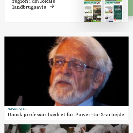
region
i din
lokale
landbrugsavis
NAVNESTOF
Dansk professor hædret for Power-to-X-arbejde