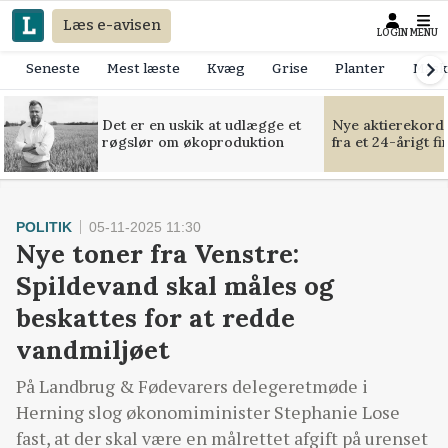
Læs e-avisen
LOGIN
MENU
Seneste
Mest læste
Kvæg
Grise
Planter
Mask
Det er en uskik at udlægge et
Nye aktierekorde
røgslør om økoproduktion
fra et 24-årigt f
POLITIK
05-11-2025 11:30
Nye toner fra Venstre:
Spildevand skal måles og
beskattes for at redde
vandmiljøet
På Landbrug & Fødevarers delegeretmøde i
Herning slog økonomiminister Stephanie Lose
fast, at der skal være en målrettet afgift på urenset