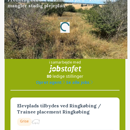
mangler stadig plejeplan
Annonce
Loading...
Jobs
i samarbejde med
80
ledige stillinger
Opret agent
Se alle jobs
Elevplads tilbydes ved Ringkøbing /
Trainee placement Ringkøbing
Grise