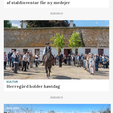
af staldinventar får ny medejer
Annonce
KULTUR
Herregård holder høstdag
Annonce
INDLAND
Fredning binder landmands jord – kommunen