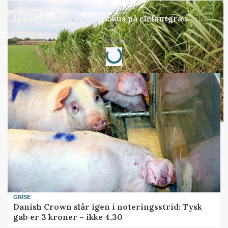
ARRANGEMENT
Markvandring sætter fokus på elefantgræs
Loading...
Annonce
GRISE
Danish Crown slår igen i noteringsstrid: Tysk
gab er 3 kroner – ikke 4,30