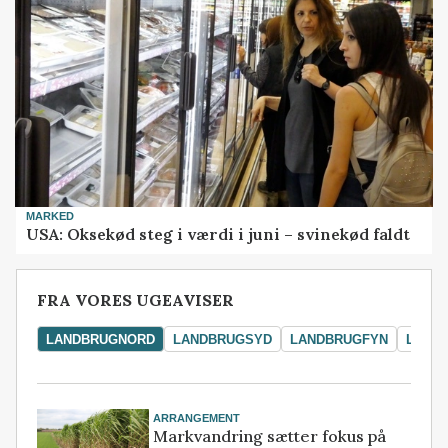
MARKED
USA: Oksekød steg i værdi i juni – svinekød faldt
FRA VORES UGEAVISER
LANDBRUGNORD
LANDBRUGSYD
LANDBRUGFYN
LAND
ARRANGEMENT
Markvandring sætter fokus på