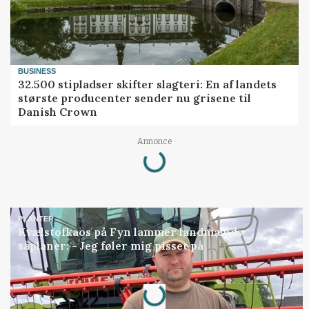
BUSINESS
32.500 stipladser skifter slagteri: En af landets
største producenter sender nu grisene til
Danish Crown
Loading...
Annonce
PLANTER
Kvælstofkaos på Fyn lammer landmænds
såplaner: - Jeg føler mig pisset på
Loading...
Annonce