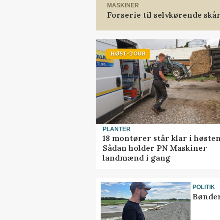
MASKINER
Forserie til selvkørende skå
HØST-TOUR
PLANTER
18 montører står klar i høsten
Sådan holder PN Maskiner
landmænd i gang
POLITIK
Bønder