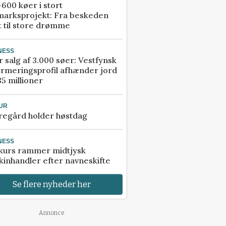
600 køer i stort
marksprojekt: Fra beskeden
t til store drømme
NESS
r salg af 3.000 søer: Vestfynsk
rmeringsprofil afhænder jord
85 millioner
UR
regård holder høstdag
NESS
kurs rammer midtjysk
inhandler efter navneskifte
Se flere nyheder her
Annonce