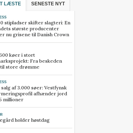
T LÆSTE
SENESTE NYT
ESS
0 stipladser skifter slagteri: En
ndets største producenter
r nu grisene til Danish Crown
00 køer i stort
arksprojekt: Fra beskeden
 til store drømme
ESS
 salg af 3.000 søer: Vestfynsk
rmeringsprofil afhænder jord
5 millioner
UR
egård holder høstdag