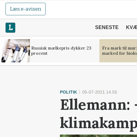
Læs e-avisen
SENESTE
KV
Russisk mælkepris dykker 23
Fra mark til mur
procent
marked for bioku
POLITIK
05-07-2021 14:55
Ellemann: 
klimakam