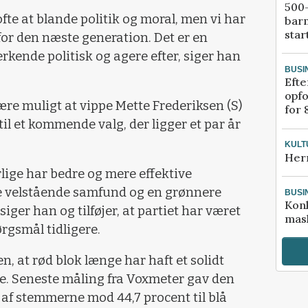
500-
ofte at blande politik og moral, men vi har
bar
star
for den næste generation. Det er en
erkende politisk og agere efter, siger han
BUSI
Efte
opfo
 være muligt at vippe Mette Frederiksen (S)
for 
il et kommende valg, der ligger et par år
KULT
Her
erlige har bedre og mere effektive
ere velstående samfund og en grønnere
BUSI
Kon
 siger han og tilføjer, at partiet har været
mask
rgsmål tidligere.
n, at rød blok længe har haft et solidt
. Seneste måling fra Voxmeter gav den
t af stemmerne mod 44,7 procent til blå