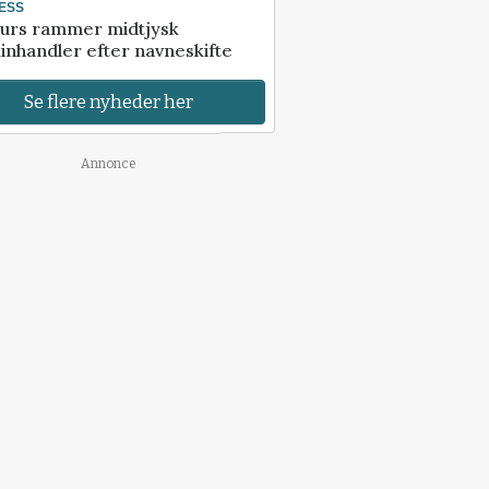
ESS
urs rammer midtjysk
inhandler efter navneskifte
Se flere nyheder her
Annonce