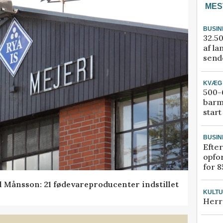
MES
BUSIN
32.50
af la
sende
KVÆG
500-6
barm
start
BUSIN
Efter
opfo
for 8
l Månsson: 21 fødevareproducenter indstillet
KULT
Herr