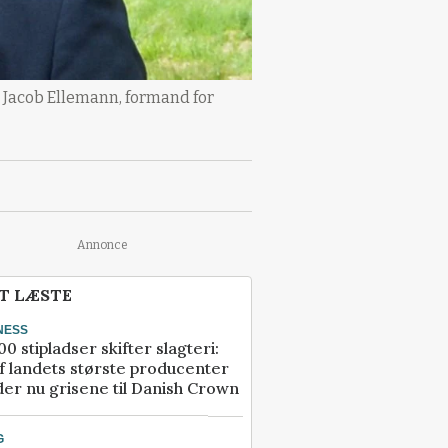
 Jacob Ellemann, formand for
Annonce
T LÆSTE
NESS
00 stipladser skifter slagteri:
f landets største producenter
er nu grisene til Danish Crown
G