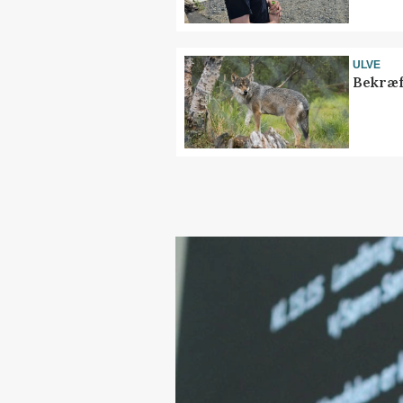
ULVE
Bekræf