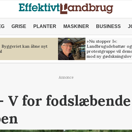
ÆG
GRISE
PLANTER
MASKINER
BUSINESS
J
»Nu stopper I«:
: Byggeriet kan åbne nyt
Landbrugsdebattør og
l
protestgruppe vil dem
mod ny gødskningslov
Annonce
- V for fodslæbende
pen