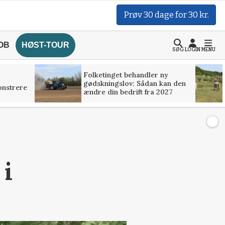
Prøv 30 dage for 30 kr.
OB
HØST-TOUR
SØG
LOGIN
MENU
Folketinget behandler ny
gødskningslov: Sådan kan den
onstrere
ændre din bedrift fra 2027
 i