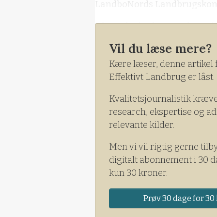
LandboNords Landbrugskonfer
Efter udvalgsformændenes b
politisk status fra Axelborg.
Vil du læse mere?
Kære læser, denne artikel 
Effektivt Landbrug er låst.
Kvalitetsjournalistik kræv
research, ekspertise og ad
relevante kilder.
Men vi vil rigtig gerne tilb
digitalt abonnement i 30 d
kun 30 kroner.
Prøv 30 dage for 30 