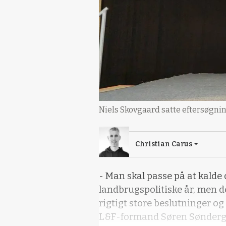
Niels Skovgaard satte eftersøgnin
Christian Carus
- Man skal passe på at kalde 
landbrugspolitiske år, men de
rigtigt store beslutninger og 
L&F-formand Søren Søndergaa