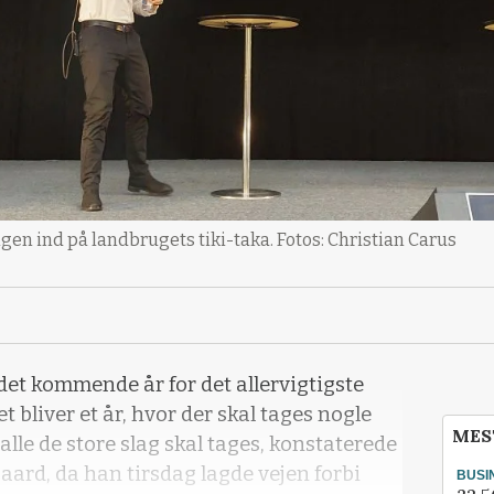
gen ind på landbrugets tiki-taka. Fotos: Christian Carus
det kommende år for det allervigtigste
t bliver et år, hvor der skal tages nogle
MES
alle de store slag skal tages, konstaterede
rd, da han tirsdag lagde vejen forbi
BUSI