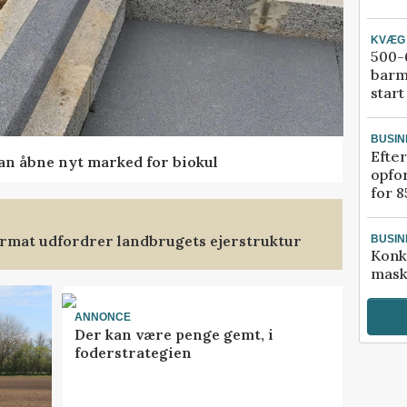
KVÆG
500-6
barm
start
BUSIN
Efter
kan åbne nyt marked for biokul
opfo
for 8
format udfordrer landbrugets ejerstruktur
BUSIN
Konk
mask
ANNONCE
Der kan være penge gemt, i
foderstrategien