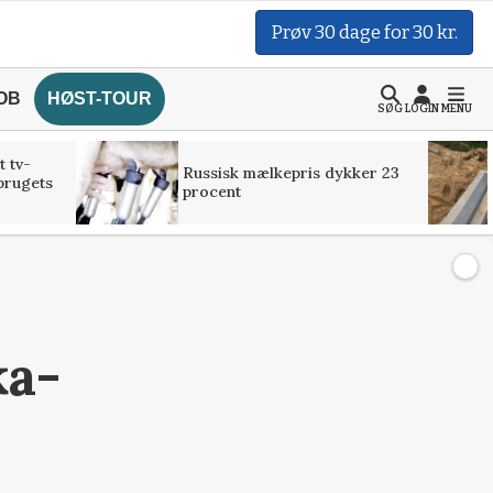
Prøv 30 dage for 30 kr.
OB
HØST-TOUR
SØG
LOGIN
MENU
t tv-
Russisk mælkepris dykker 23
brugets
procent
ka-