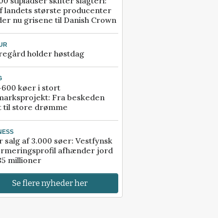
00 stipladser skifter slagteri:
f landets største producenter
er nu grisene til Danish Crown
UR
regård holder høstdag
G
600 køer i stort
marksprojekt: Fra beskeden
t til store drømme
NESS
r salg af 3.000 søer: Vestfynsk
rmeringsprofil afhænder jord
85 millioner
Se flere nyheder her