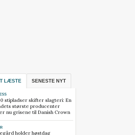
T LÆSTE
SENESTE NYT
ESS
0 stipladser skifter slagteri: En
ndets største producenter
r nu grisene til Danish Crown
UR
egård holder høstdag