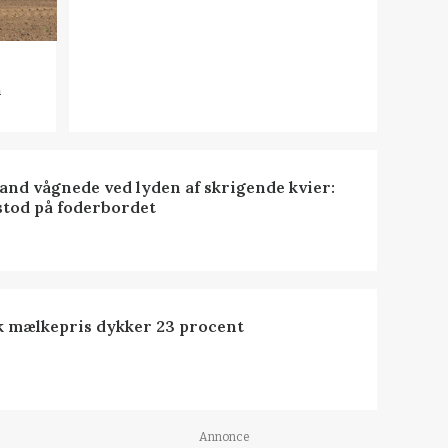
n
nd vågnede ved lyden af skrigende kvier:
stod på foderbordet
k mælkepris dykker 23 procent
Annonce