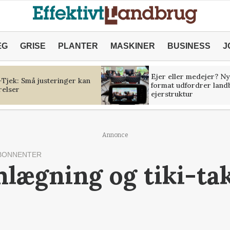
ÆG
GRISE
PLANTER
MASKINER
BUSINESS
J
Ejer eller medejer? Ny
Tjek: Små justeringer kan
format udfordrer land
relser
ejerstruktur
Annonce
BONNENTER
mlægning og tiki-ta