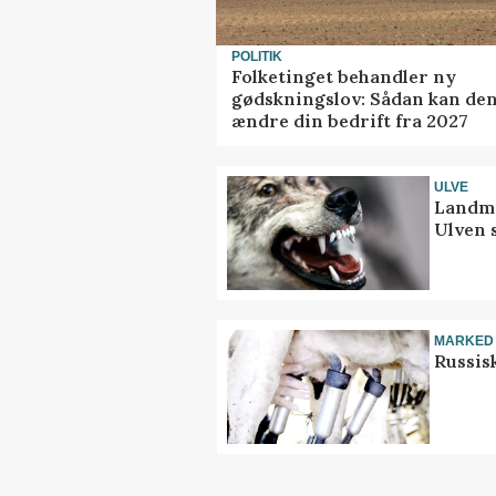
POLITIK
Folketinget behandler ny
gødskningslov: Sådan kan de
ændre din bedrift fra 2027
ULVE
Landma
Ulven 
MARKED
Russis