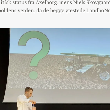
tisk status fra Axelborg, mens Niels Skovgaard 
dboldens verden, da de begge gæstede LandboN