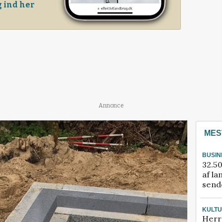
 ind her
Annonce
MES
BUSIN
32.50
af la
sende
KULT
Herr