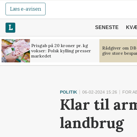
Læs e-avisen
SENESTE
KV
Prisgab på 20 kroner pr. kg
Rådgiver om DB-
vokser: Polsk kylling presser
give store bespa
markedet
POLITIK
06-02-2024 15:26
FOR A
Klar til ar
landbrug