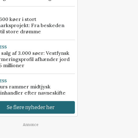
00 køer i stort
arksprojekt: Fra beskeden
 til store drømme
ESS
 salg af 3.000 søer: Vestfynsk
rmeringsprofil afhænder jord
5 millioner
ESS
urs rammer midtjysk
inhandler efter navneskifte
Se flere nyheder her
Annonce