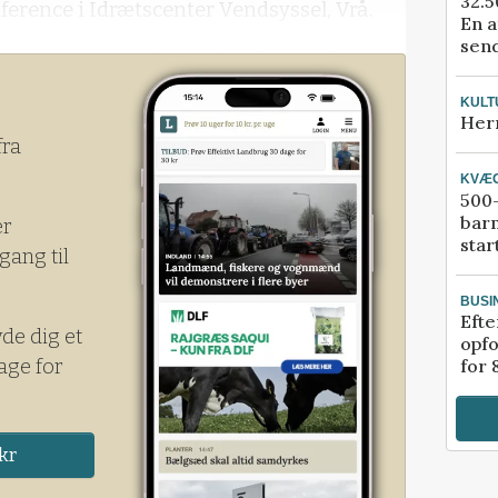
32.5
ence i Idrætscenter Vendsyssel, Vrå.
En a
send
eretninger gav Søren Søndergaard en
KULT
Her
fra
KVÆ
500-
bar
er
star
gang til
BUSI
Efte
yde dig et
opfo
age for
for 
kr