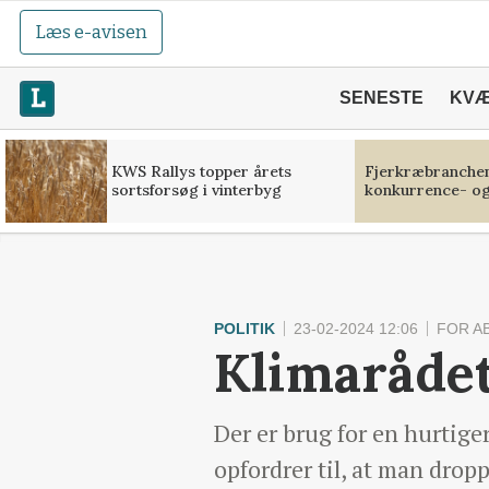
Læs e-avisen
SENESTE
KV
KWS Rallys topper årets
Fjerkræbranchen:
sortsforsøg i vinterbyg
konkurrence- og
POLITIK
23-02-2024 12:06
FOR A
Klimarådet
Der er brug for en hurtige
opfordrer til, at man drop