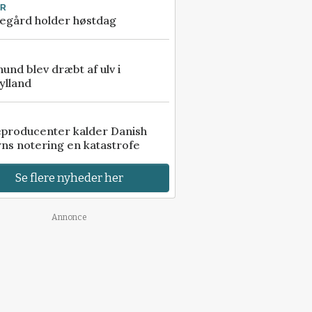
UR
egård holder høstdag
 hund blev dræbt af ulv i
ylland
eproducenter kalder Danish
ns notering en katastrofe
Se flere nyheder her
Annonce