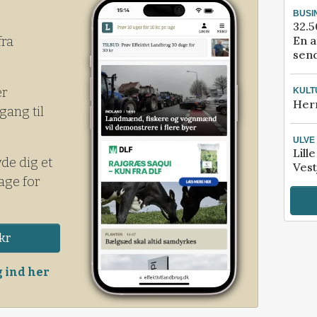
BUSI
32.5
En a
fra
send
er
KULT
Her
gang til
ULVE
Lill
yde dig et
Vest
age for
kr
 ind her