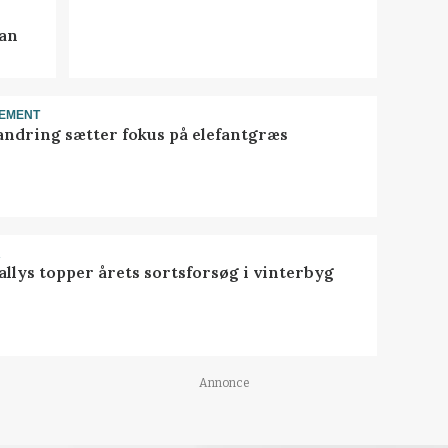
kan
EMENT
ndring sætter fokus på elefantgræs
R
llys topper årets sortsforsøg i vinterbyg
Annonce