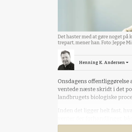
Det haster med at gøre noget på
trepart, mener han. Foto: Jeppe M
Henning K. Andersen
Onsdagens offentliggørelse 
ventede næste skridt i det po
landbrugets biologiske proce
Inden det ligger helt fast, hv
venter der forhandlinger, bå
grønne trepart, der består af