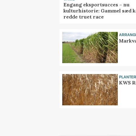
Engang eksportsucces – nu
kulturhistorie: Gammel sæd 
redde truet race
ARRANG
Markva
PLANTE
KWS Ra