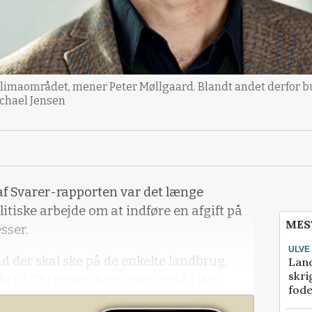
 klimaområdet, mener Peter Møllgaard. Blandt andet derfor
ichael Jensen
af Svarer-rapporten var det længe
litiske arbejde om at indføre en afgift på
MES
sser.
ULVE
ad der skal ske på de enkelte landbrug,
Lan
skri
de på Christiansborg, men også i den
fod
 regeringen og otte