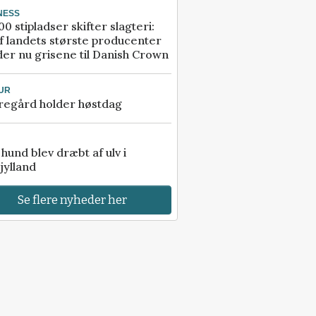
NESS
00 stipladser skifter slagteri:
f landets største producenter
er nu grisene til Danish Crown
UR
regård holder høstdag
e hund blev dræbt af ulv i
jylland
Se flere nyheder her