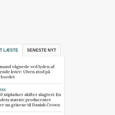
T LÆSTE
SENESTE NYT
mand vågnede ved lyden af
ende kvier: Ulven stod på
rbordet
ESS
0 stipladser skifter slagteri: En
ndets største producenter
r nu grisene til Danish Crown