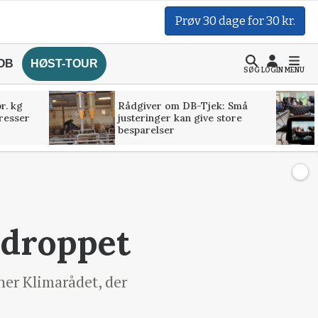
Prøv 30 dage for 30 kr.
OB
HØST-TOUR
SØG
LOGIN
MENU
r. kg
Rådgiver om DB-Tjek: Små
presser
justeringer kan give store
besparelser
 droppet
ner Klimarådet, der