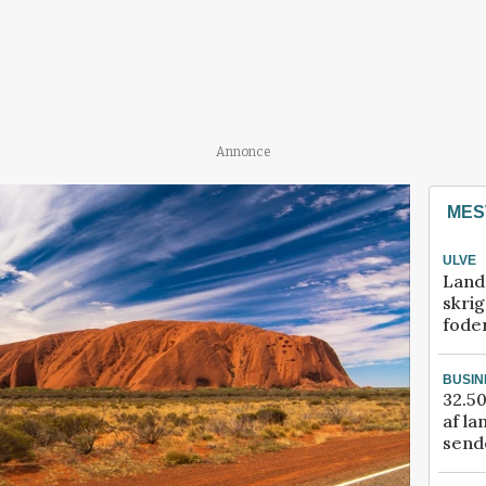
Annonce
MES
ULVE
Land
skrig
fode
BUSIN
32.50
af la
sende