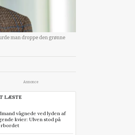
 burde man droppe den grønne
Annonce
T LÆSTE
dmand vågnede ved lyden af
gende kvier: Ulven stod på
erbordet