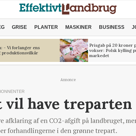
ÆG
GRISE
PLANTER
MASKINER
BUSINESS
J
Prisgab på 20 kroner p
 - Vi forlanger ens
vokser: Polsk kylling 
 produktionsvilkår
markedet
Annonce
BONNENTER
 vil have treparten
re afklaring af en CO2-afgift på landbruget, me
per forhandlingerne i den grønne trepart.