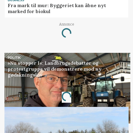
Fra mark til mur: Byggeriet kan åbne nyt
marked for biokul
Annonce
Loading...
POLITIK
»Nu stopper I«: Landbrugsdebattør og
protestgruppe vil demonstrere mod ny
gødskningslov
Annonce
Loading...