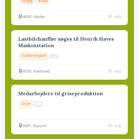
Anlæg
Kloak
4690, Haslev
06. aug.
Lastbilchauffør søges til Henrik Haves
Maskinstation
Godstransport
4700, Næstved
03. aug.
Medarbejdere til griseproduktion
Grise
9681, Ranum
03. aug.