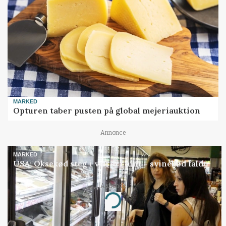
MARKED
Opturen taber pusten på global mejeriauktion
Annonce
MARKED
USA: Oksekød steg i værdi i juni – svinekød faldt
Annonce
Loading...