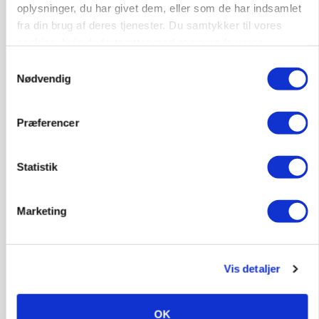
oplysninger, du har givet dem, eller som de har indsamlet
fra din brug af deres tjenester. Du samtykker til vores
MARKED
cookies, hvis du fortsætter med at anvende vores
Fugleinfluenza: Udvikling vækker bekymring hos
europæiske husdyrbrugere
hjemmeside.
Samtykkevalg
Nødvendig
Præferencer
Statistik
Marketing
KULTUR
Kvinderne går mest op i madspild, men smider
Vis detaljer
lige så ofte mad ud som mændene
OK
Annonce