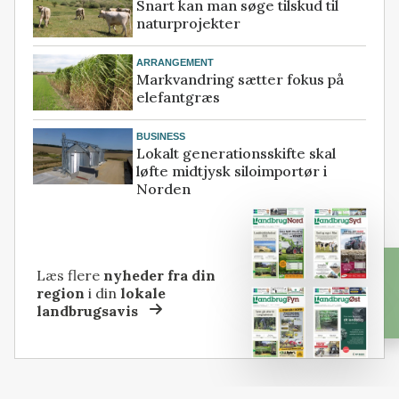
Snart kan man søge tilskud til
naturprojekter
ARRANGEMENT
Markvandring sætter fokus på
elefantgræs
BUSINESS
Lokalt generationsskifte skal
løfte midtjysk siloimportør i
Norden
Læs flere
nyheder fra din
region
i din
lokale
landbrugsavis