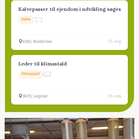
Kalvepasser til ejendom i udvikling søges
Kalve
6392, Bolderslev
03. aug.
Leder til klimastald
Klimastald
9670, Løgstør
03. aug.