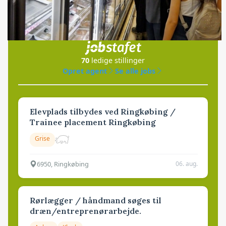
Jobs
i samarbejde med
70
ledige stillinger
Opret agent
Se alle jobs
Elevplads tilbydes ved Ringkøbing /
Trainee placement Ringkøbing
Grise
6950, Ringkøbing
06. aug.
Rørlægger / håndmand søges til
dræn/entreprenørarbejde.