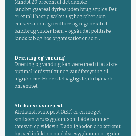
Mindst 20 procent af det danske
landbrugsareal dyrkes uden brug af plov. Det
er et tal i hastig vækst. Og begreber som
conservation agriculture og regenerativt
landbrug vinder frem – også i det politiske
landskab og hos organisationer, som ...
Dræning og vanding
Dræning og vanding kan være med til at sikre
optimal jordstruktur og vandforsyning til
afgrøderne. Her er det vigtigste, du bør vide
om emnet.
Afrikansk svinepest
Afrikansk svinepest (ASF) er en meget
smitsom virussygdom, som både rammer
tamsvin og vildsvin. Dødeligheden er ekstremt
høj ved infektion med dyresygdommen, og der