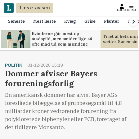
Læs e-avisen
LOGIN
MENU
Seneste
Mest læste
Kvæg
Grise
Planter
Mask
Kvinderne går mest op i
Træt af hetz mo
madspild, men smider lige så
sætter Søren sin g
ofte mad ud som mændene
POLITIK
01-12-2020 15:19
Dommer afviser Bayers
forureningsforlig
En amerikansk dommer har afvist Bayer AG's
foreslåede bilæggelse af gruppesøgsmål til 4,8
milliarder kroner vedrørende forurening fra
polyklorerede biphenyler eller PCB, foretaget af
det tidligere Monsanto.