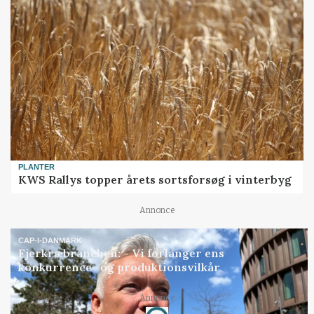
PLANTER
KWS Rallys topper årets sortsforsøg i vinterbyg
Annonce
CAP-I-DANMARK
Fjerkræbranchen: - Vi forlanger ens
konkurrence- og produktionsvilkår
Annonce