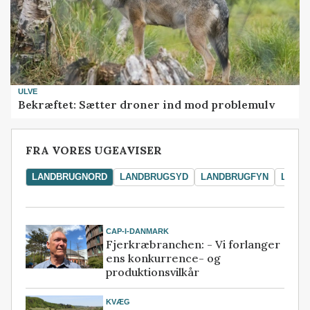
ULVE
Bekræftet: Sætter droner ind mod problemulv
FRA VORES UGEAVISER
LANDBRUGNORD
LANDBRUGSYD
LANDBRUGFYN
LAND
CAP-I-DANMARK
Fjerkræbranchen: - Vi forlanger
ens konkurrence- og
produktionsvilkår
KVÆG