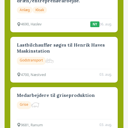
dræn/entreprenørarbejde.
Anlæg
Kloak
4690, Haslev
06. aug.
NY
Lastbilchauffør søges til Henrik Haves
Maskinstation
Godstransport
4700, Næstved
03. aug.
Medarbejdere til griseproduktion
Grise
9681, Ranum
03. aug.