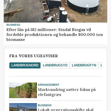
BUSINESS
Efter lån på 182 millioner: Sindal Biogas vil
fordoble produktionen og behandle 800.000 ton
biomasse
FRA VORES UGEAVISER
LANDBRUGNORD
LANDBRUGSYD
LANDBRUGFYN
LAND
ARRANGEMENT
Markvandring sætter fokus på
elefantgræs
BUSINESS
Lokalt generationsskifte skal