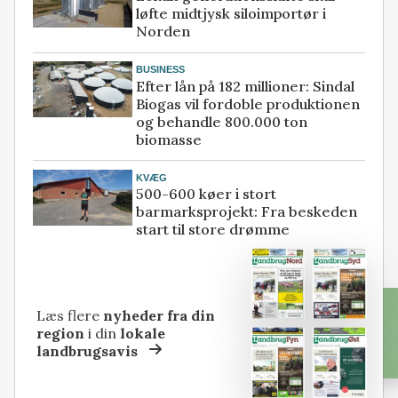
løfte midtjysk siloimportør i
Norden
BUSINESS
Efter lån på 182 millioner: Sindal
Biogas vil fordoble produktionen
og behandle 800.000 ton
biomasse
KVÆG
500-600 køer i stort
barmarksprojekt: Fra beskeden
start til store drømme
Læs flere
nyheder fra din
region
i din
lokale
landbrugsavis