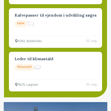
Kalvepasser til ejendom i udvikling søges
Kalve
6392, Bolderslev
03. aug.
Leder til klimastald
Klimastald
9670, Løgstør
03. aug.