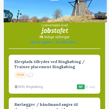
Jobs
i samarbejde med
78
ledige stillinger
Opret agent
Se alle jobs
Elevplads tilbydes ved Ringkøbing /
Trainee placement Ringkøbing
Grise
6950, Ringkøbing
06. aug.
NY
Rørlægger / håndmand søges til