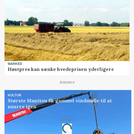
MARKED
Høstpres kan sænke hvedeprisen yderligere
Annonce
KULTUR
Største Manitou fik gammel vindmølle til at
snurre igen
Annonce
Loading...