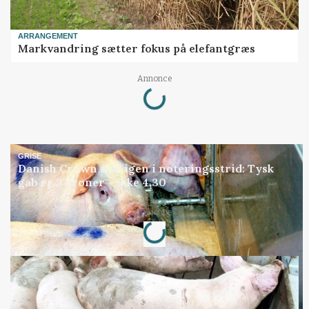
ARRANGEMENT
Markvandring sætter fokus på elefantgræs
Loading...
Annonce
GRISE
Danish Crown slår igen i noteringsstrid: Tysk
gab er 3 kroner – ikke 4,30
Loading...
Annonce