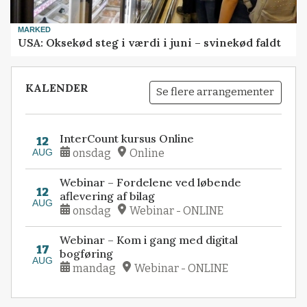
MARKED
USA: Oksekød steg i værdi i juni – svinekød faldt
KALENDER
Se flere arrangementer
InterCount kursus Online
12
AUG
onsdag
Online
Webinar – Fordelene ved løbende
12
aflevering af bilag
AUG
onsdag
Webinar - ONLINE
Webinar – Kom i gang med digital
17
bogføring
AUG
mandag
Webinar - ONLINE