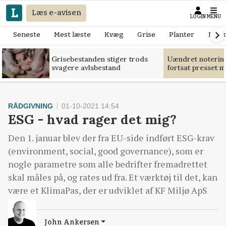
Læs e-avisen
LOGIN
MENU
Seneste
Mest læste
Kvæg
Grise
Planter
Mask
Grisebestanden stiger trods
Uændret notering
svagere avlsbestand
fortsat presset 
RÅDGIVNING
01-10-2021 14:54
ESG - hvad rager det mig?
Den 1. januar blev der fra EU-side indført ESG-krav
(environment, social, good governance), som er
nogle parametre som alle bedrifter fremadrettet
skal måles på, og rates ud fra. Et værktøj til det, kan
være et KlimaPas, der er udviklet af KF Miljø ApS
John Ankersen