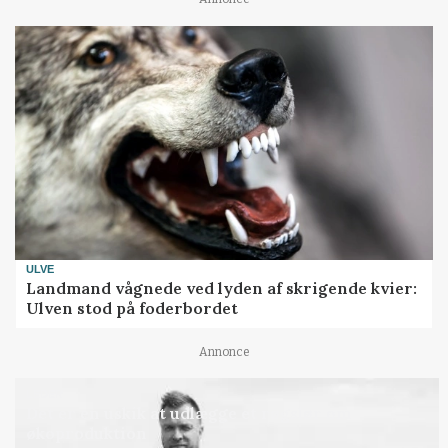
ULVE
Landmand vågnede ved lyden af skrigende kvier:
Ulven stod på foderbordet
Annonce
LEDER
Det er en uskik at udlægge et røgslør om
økoproduktion