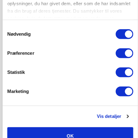
oplysninger, du har givet dem, eller som de har indsamlet
fra din brug af deres tjenester. Du samtykker til vores
cookies, hvis du fortsætter med at anvende vores
PLANTER
hjemmeside.
Samtykkevalg
Før såmaskinen kører: Her er efterårets største
Nødvendig
skadedyrsrisici
Præferencer
Statistik
Marketing
Vis detaljer
MARKED
Grisebestanden stiger trods svagere
avlsbestand
OK