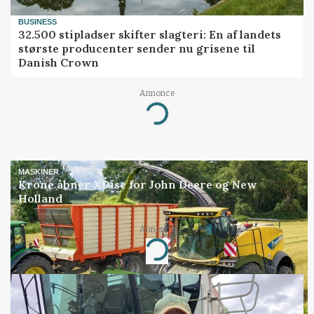
BUSINESS
32.500 stipladser skifter slagteri: En af landets
største producenter sender nu grisene til
Danish Crown
Annonce
Loading...
MASKINER
Krone åbner XDisc for John Deere og New
Holland
Annonce
Loading...