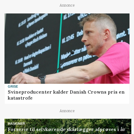
Annonce
GRISE
Svineproducenter kalder Danish Crowns pris en
katastrofe
Annonce
MASKINER
Forserie til selvkørende skårlægger afprøves i år