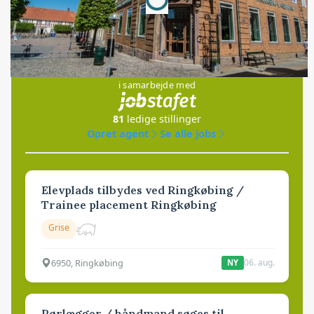
Jobs
i samarbejde med
81
ledige stillinger
Opret agent
Se alle jobs
Elevplads tilbydes ved Ringkøbing /
Trainee placement Ringkøbing
Grise
6950, Ringkøbing
06. aug.
NY
Rørlægger / håndmand søges til