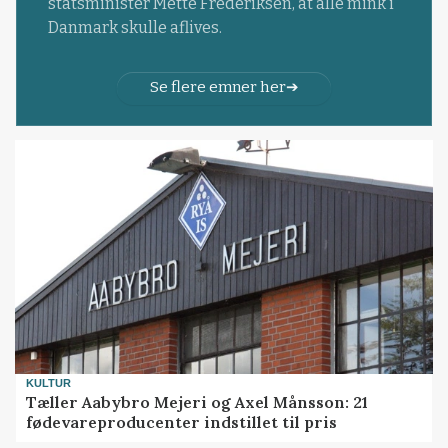
statsminister Mette Frederiksen, at alle mink i
Danmark skulle aflives.
Se flere emner her
KULTUR
Tæller Aabybro Mejeri og Axel Månsson: 21
fødevareproducenter indstillet til pris