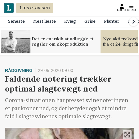
Læs e-avisen
LOGIN
MENU
Seneste
Mest læste
Kvæg
Grise
Planter
Mask
Det er en uskik at udlægge et
Nye aktierekorde
røgslør om økoproduktion
fra et 24-årigt f
RÅDGIVNING
29-05-2020 09:00
Faldende notering trækker
optimal slagtevægt ned
Corona-situationen har presset svinenoteringen
et par kroner ned, og det betyder også et mindre
fald i slagtesvinenes optimale slagtevægt.