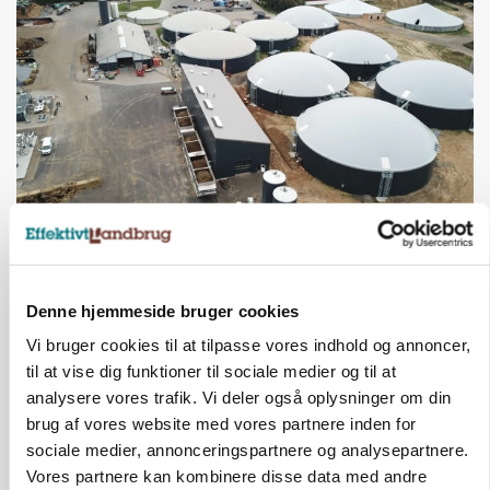
BUSINESS
Efter lån på 182 millioner: Sindal Biogas vil
fordoble produktionen og behandle 800.000 ton
biomasse
Denne hjemmeside bruger cookies
Vi bruger cookies til at tilpasse vores indhold og annoncer,
til at vise dig funktioner til sociale medier og til at
analysere vores trafik. Vi deler også oplysninger om din
brug af vores website med vores partnere inden for
sociale medier, annonceringspartnere og analysepartnere.
Vores partnere kan kombinere disse data med andre