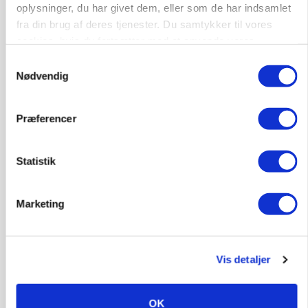
oplysninger, du har givet dem, eller som de har indsamlet
fra din brug af deres tjenester. Du samtykker til vores
cookies, hvis du fortsætter med at anvende vores
hjemmeside.
Samtykkevalg
Nødvendig
LEDER
Det er en uskik at udlægge et røgslør om
økoproduktion
Præferencer
Statistik
Marketing
Vis detaljer
MARKEDSFOKUS
OK