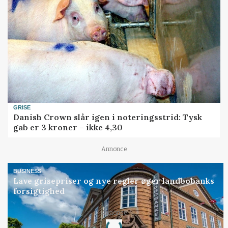
GRISE
Danish Crown slår igen i noteringsstrid: Tysk
gab er 3 kroner – ikke 4,30
Annonce
BUSINESS
Lave grisepriser og nye regler øger landbobanks
forsigtighed
Loading...
Annonce