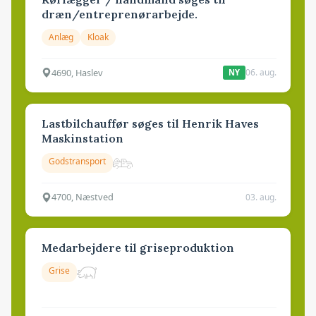
dræn/entreprenørarbejde.
Anlæg
Kloak
4690, Haslev
06. aug.
NY
Lastbilchauffør søges til Henrik Haves
Maskinstation
Godstransport
4700, Næstved
03. aug.
Medarbejdere til griseproduktion
Grise