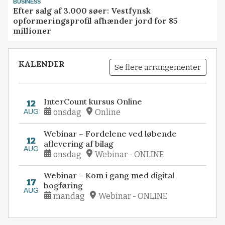
BUSINESS
Efter salg af 3.000 søer: Vestfynsk
opformeringsprofil afhænder jord for 85
millioner
KALENDER
Se flere arrangementer
InterCount kursus Online
12
AUG
onsdag
Online
Webinar – Fordelene ved løbende
12
aflevering af bilag
AUG
onsdag
Webinar - ONLINE
Webinar – Kom i gang med digital
17
bogføring
AUG
mandag
Webinar - ONLINE