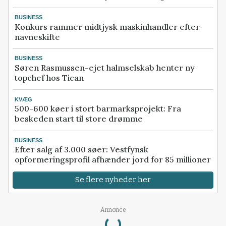
BUSINESS
Konkurs rammer midtjysk maskinhandler efter
navneskifte
BUSINESS
Søren Rasmussen-ejet halmselskab henter ny
topchef hos Tican
KVÆG
500-600 køer i stort barmarksprojekt: Fra
beskeden start til store drømme
BUSINESS
Efter salg af 3.000 søer: Vestfynsk
opformeringsprofil afhænder jord for 85 millioner
Se flere nyheder her
Loading...
Annonce