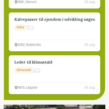
9681, Ranum
03. aug.
Kalvepasser til ejendom i udvikling søges
Kalve
6392, Bolderslev
03. aug.
Leder til klimastald
Klimastald
9670, Løgstør
03. aug.