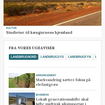
KULTUR
Studietur til kænguruens hjemland
FRA VORES UGEAVISER
LANDBRUGNORD
LANDBRUGSYD
LANDBRUGFYN
LAND
ARRANGEMENT
Markvandring sætter fokus på
elefantgræs
BUSINESS
Lokalt generationsskifte skal
løfte midtjysk siloimportør i