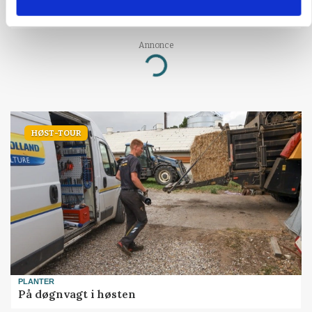
Nye aktierekorder – og den brutale lektie fra et
24-årigt finansgeni
Annonce
Loading...
HØST-TOUR
PLANTER
På døgnvagt i høsten