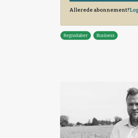
Allerede abonnement?
Log
Regnskaber
Business