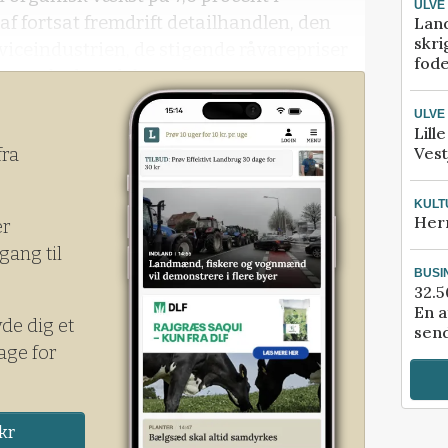
ULVE
 af fortsat fremdrift detailhandlen, den
Lan
skri
viceindustrien, de stigende råvarepriser
fod
ere markedsandele.
ULVE
Lill
Vest
fra
KULT
Her
er
gang til
BUSI
32.5
En a
yde dig et
send
age for
kr