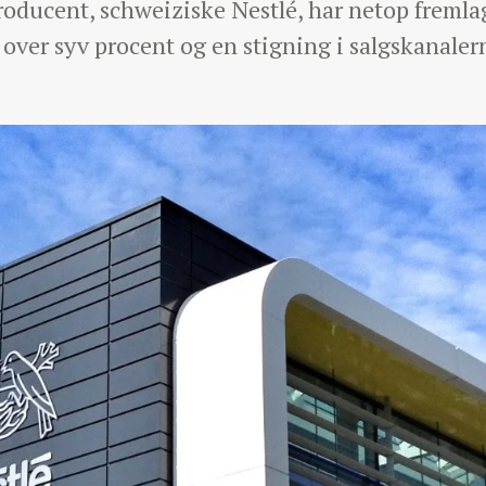
roducent, schweiziske Nestlé, har netop fremla
over syv procent og en stigning i salgskanaler