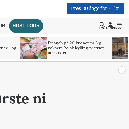
Prøv 30 dage for 30 kr.
OB
HØST-TOUR
SØG
LOGIN
MENU
Prisgab på 20 kroner pr. kg
ence- og
vokser: Polsk kylling presser
markedet
ørste ni