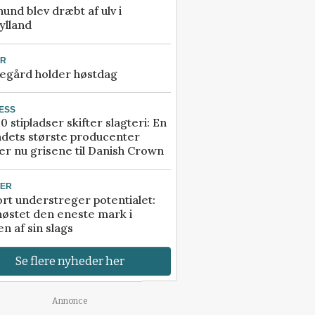
 hund blev dræbt af ulv i
ylland
UR
egård holder høstdag
ESS
0 stipladser skifter slagteri: En
ndets største producenter
r nu grisene til Danish Crown
TER
rt understreger potentialet:
høstet den eneste mark i
n af sin slags
Se flere nyheder her
Annonce