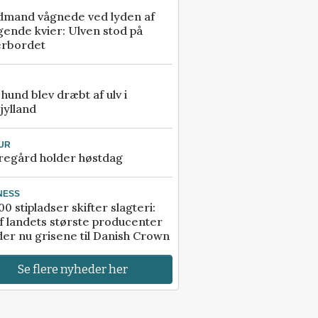
dmand vågnede ved lyden af
gende kvier: Ulven stod på
erbordet
e hund blev dræbt af ulv i
jylland
UR
regård holder høstdag
NESS
00 stipladser skifter slagteri:
f landets største producenter
er nu grisene til Danish Crown
Se flere nyheder her