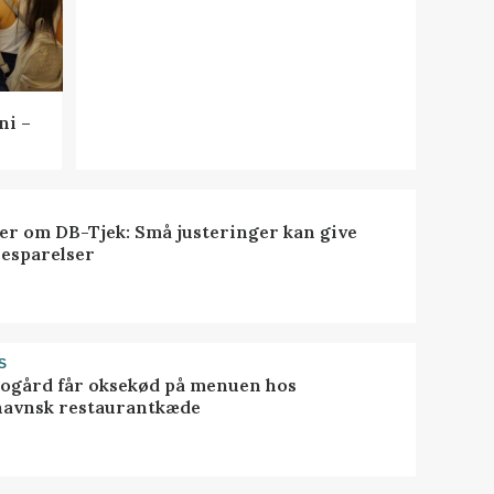
ni –
er om DB-Tjek: Små justeringer kan give
besparelser
S
gård får oksekød på menuen hos
avnsk restaurantkæde