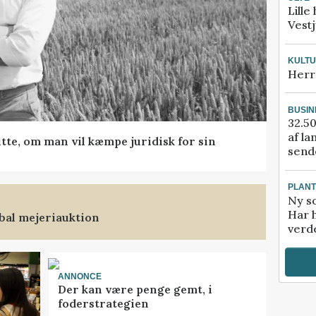
Lille
Vestj
KULT
Herr
BUSIN
32.50
af la
tte, om man vil kæmpe juridisk for sin
sende
PLAN
Ny so
Har 
bal mejeriauktion
verde
ANNONCE
Der kan være penge gemt, i
foderstrategien