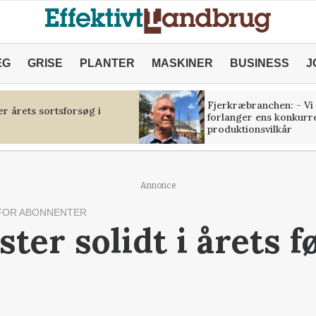
ÆG
GRISE
PLANTER
MASKINER
BUSINESS
J
Fjerkræbranchen: - Vi
r årets sortsforsøg i
forlanger ens konkurr
produktionsvilkår
Annonce
FOR ABONNENTER
ter solidt i årets f