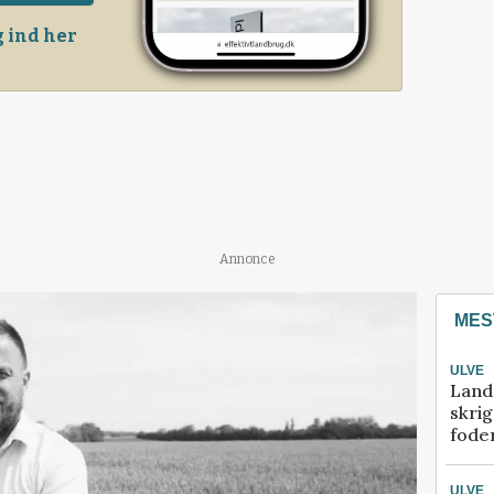
 ind her
Annonce
MES
ULVE
Land
skrig
fode
ULVE