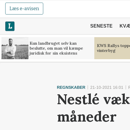
Læs e-avisen
SENESTE
KV
Kun landbruget selv kan
KWS Rallys toppe
beslutte, om man vil kæmpe
vinterbyg
juridisk for sin eksistens
REGNSKABER
21-10-2021 16:01
Nestlé væks
måneder