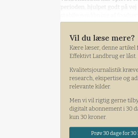
perioden, hjulpet godt på vej
stabile genåbning af foodser
og Nestlés erhvervelse af fl
Vil du læse mere?
Kære læser, denne artikel 
Effektivt Landbrug er låst.
Kvalitetsjournalistik kræv
research, ekspertise og ad
relevante kilder.
Men vi vil rigtig gerne tilb
digitalt abonnement i 30 d
kun 30 kroner.
Prøv 30 dage for 30 