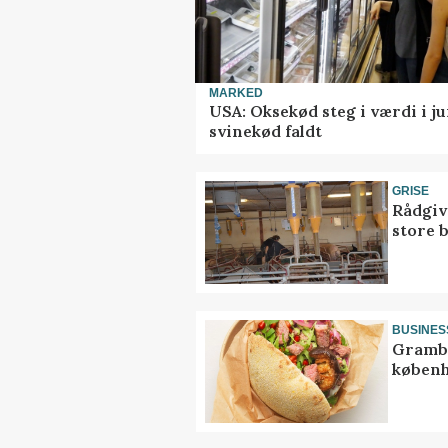
MARKED
USA: Oksekød steg i værdi i ju
svinekød faldt
GRISE
Rådgiv
store 
BUSINES
Grambo
københ