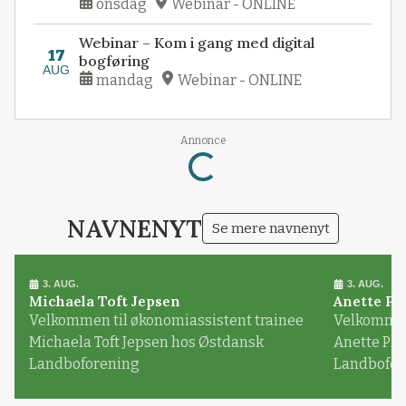
onsdag
Webinar - ONLINE
Webinar – Kom i gang med digital
17
bogføring
AUG
mandag
Webinar - ONLINE
Loading...
Annonce
NAVNENYT
Se mere navnenyt
3. AUG.
3. AUG.
Michaela Toft Jepsen
Anette Pl
Velkommen til økonomiassistent trainee
Velkommen 
Michaela Toft Jepsen hos Østdansk
Anette Pl
Landboforening
Landbofor