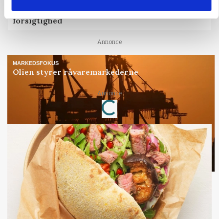
BUSINESS
Lave grisepriser og nye regler øger landbobanks
forsigtighed
Annonce
MARKEDSFOKUS
Olien styrer råvaremarkederne
Loading...
Annonce