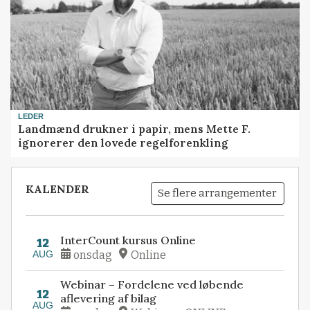
LEDER
Landmænd drukner i papir, mens Mette F.
ignorerer den lovede regelforenkling
KALENDER
Se flere arrangementer
InterCount kursus Online
12
AUG
onsdag
Online
Webinar – Fordelene ved løbende
12
aflevering af bilag
AUG