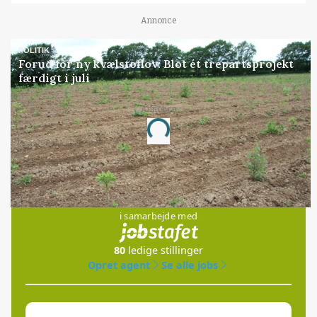
Annonce
POLITIK
Forud for ny kvælstoflov: Blot ét trepartsprojekt
færdigt i juli
Annonce
Loading...
Jobs
i samarbejde med
80
ledige stillinger
Opret agent
Se alle jobs