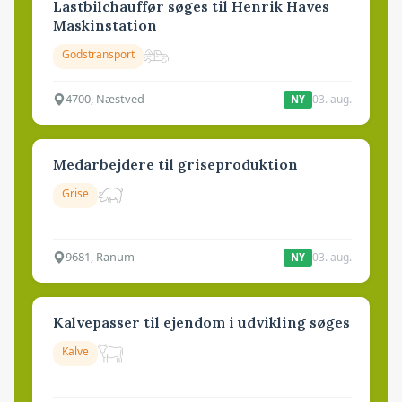
Lastbilchauffør søges til Henrik Haves
Maskinstation
Godstransport
4700, Næstved
03. aug.
NY
Medarbejdere til griseproduktion
Grise
9681, Ranum
03. aug.
NY
Kalvepasser til ejendom i udvikling søges
Kalve