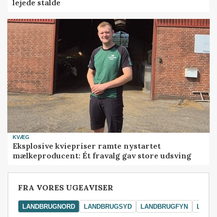
lejede stalde
KVÆG
Eksplosive kviepriser ramte nystartet
mælkeproducent: Ét fravalg gav store udsving
FRA VORES UGEAVISER
LANDBRUGNORD
LANDBRUGSYD
LANDBRUGFYN
LAND