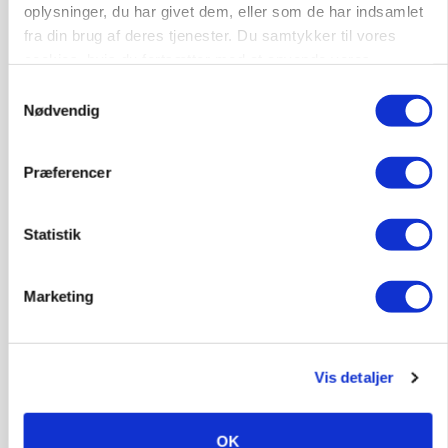
oplysninger, du har givet dem, eller som de har indsamlet
fra din brug af deres tjenester. Du samtykker til vores
cookies, hvis du fortsætter med at anvende vores
hjemmeside.
Samtykkevalg
MARKED
Nødvendig
Olieprisfald og fredshåb sender F5-renten ned
på 3 procent
Præferencer
Annonce
Statistik
Marketing
Vis detaljer
OK