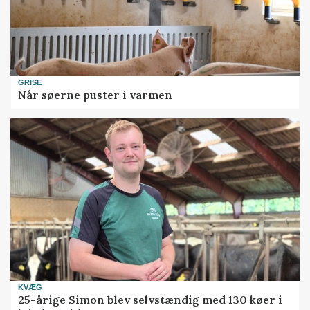
GRISE
Når søerne puster i varmen
KVÆG
25-årige Simon blev selvstændig med 130 køer i