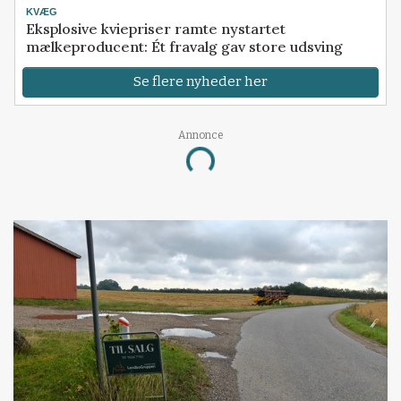
KVÆG
Eksplosive kviepriser ramte nystartet
mælkeproducent: Ét fravalg gav store udsving
Se flere nyheder her
Annonce
Loading...