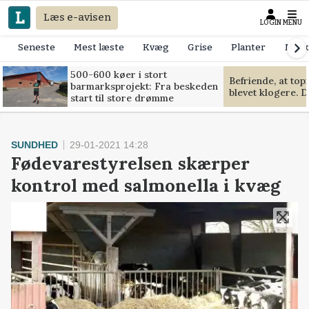
Læs e-avisen
LOGIN
MENU
Seneste
Mest læste
Kvæg
Grise
Planter
Mask
500-600 køer i stort
Befriende, at to
barmarksprojekt: Fra beskeden
blevet klogere. D
start til store drømme
SUNDHED
29-01-2021 14:28
Fødevarestyrelsen skærper
kontrol med salmonella i kvæg