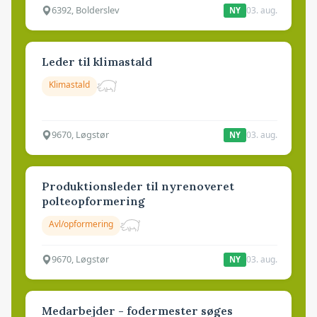
6392, Bolderslev
03. aug.
NY
Leder til klimastald
Klimastald
9670, Løgstør
03. aug.
NY
Produktionsleder til nyrenoveret
polteopformering
Avl/opformering
9670, Løgstør
03. aug.
NY
Medarbejder - fodermester søges