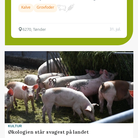
Kalve
Grovfoder
6270, Tønder
31. jul.
KULTUR
Økologien står svagest på landet