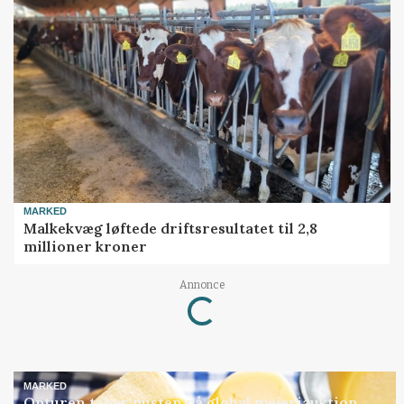
MARKED
Malkekvæg løftede driftsresultatet til 2,8
millioner kroner
Loading...
Annonce
MARKED
Opturen taber pusten på global mejeriauktion