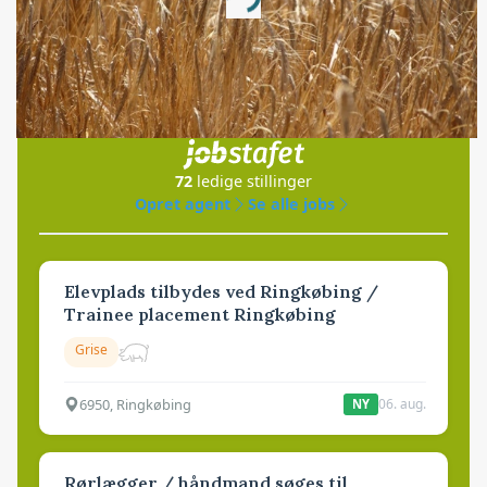
Loading...
Jobs
i samarbejde med
72
ledige stillinger
Opret agent
Se alle jobs
Elevplads tilbydes ved Ringkøbing /
Trainee placement Ringkøbing
Grise
6950, Ringkøbing
06. aug.
NY
Rørlægger / håndmand søges til