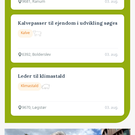
9681, Ranum
03. aug.
Kalvepasser til ejendom i udvikling søges
Kalve
6392, Bolderslev
03. aug.
Leder til klimastald
Klimastald
9670, Løgstør
03. aug.