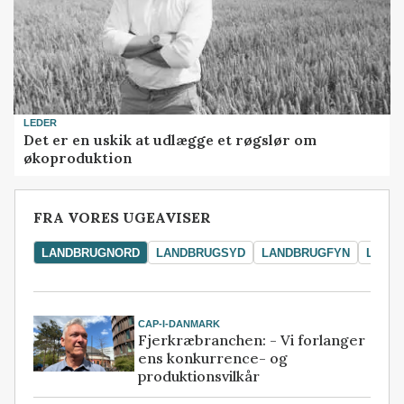
LEDER
Det er en uskik at udlægge et røgslør om
økoproduktion
FRA VORES UGEAVISER
LANDBRUGNORD
LANDBRUGSYD
LANDBRUGFYN
LAND
CAP-I-DANMARK
Fjerkræbranchen: - Vi forlanger
ens konkurrence- og
produktionsvilkår