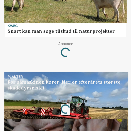
KVÆG
Snart kan man søge tilskud til naturprojekter
Annonce
Loading...
PLANTER
Før såmaskinen kører: Her er efterårets største
skadedyrsrisici
Annonce
Loading...