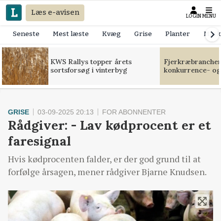
Læs e-avisen
LOGIN
MENU
Seneste
Mest læste
Kvæg
Grise
Planter
Mask
KWS Rallys topper årets
Fjerkræbranchen:
sortsforsøg i vinterbyg
konkurrence- og
GRISE
03-09-2025 20:13
FOR ABONNENTER
Rådgiver: - Lav kødprocent er et
faresignal
Hvis kødprocenten falder, er der god grund til at
forfølge årsagen, mener rådgiver Bjarne Knudsen.