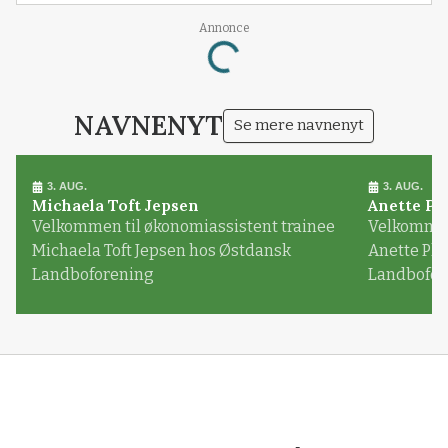
Annonce
Loading...
NAVNENYT
Se mere navnenyt
3. AUG.
3. AUG.
Michaela Toft Jepsen
Anette Pl
Velkommen til økonomiassistent trainee
Velkommen 
Michaela Toft Jepsen hos Østdansk
Anette Pl
Landboforening
Landbofor