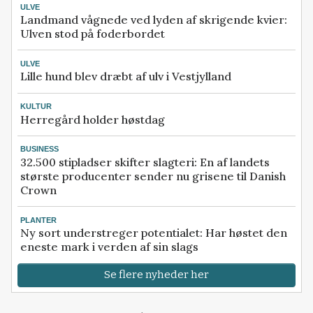
ULVE
Landmand vågnede ved lyden af skrigende kvier:
Ulven stod på foderbordet
ULVE
Lille hund blev dræbt af ulv i Vestjylland
KULTUR
Herregård holder høstdag
BUSINESS
32.500 stipladser skifter slagteri: En af landets
største producenter sender nu grisene til Danish
Crown
PLANTER
Ny sort understreger potentialet: Har høstet den
eneste mark i verden af sin slags
Se flere nyheder her