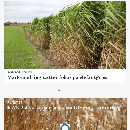
ARRANGEMENT
Markvandring sætter fokus på elefantgræs
Annonce
PLANTER
KWS Rallys topper årets sortsforsøg i vinterbyg
Annonce