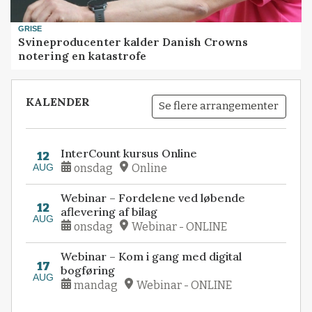
GRISE
Svineproducenter kalder Danish Crowns
notering en katastrofe
KALENDER
Se flere arrangementer
InterCount kursus Online
12
AUG
onsdag
Online
Webinar – Fordelene ved løbende
12
aflevering af bilag
AUG
onsdag
Webinar - ONLINE
Webinar – Kom i gang med digital
17
bogføring
AUG
mandag
Webinar - ONLINE