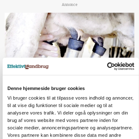
Annonce
Denne hjemmeside bruger cookies
MARKED
Russisk mælkepris dykker 23 procent
Vi bruger cookies til at tilpasse vores indhold og annoncer,
til at vise dig funktioner til sociale medier og til at
Annonce
analysere vores trafik. Vi deler også oplysninger om din
brug af vores website med vores partnere inden for
BUSINESS
Fra mark til mur: Byggeriet kan åbne nyt
sociale medier, annonceringspartnere og analysepartnere.
marked for biokul
Vores partnere kan kombinere disse data med andre