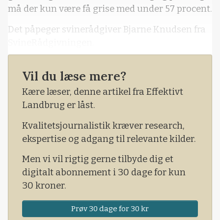
må der kun være få grise med under 57 procent.
Det påpeger svinerådgiver Bjarne Knudsen fra
SvineRådgivningen.
I nyhedsbrevet Svinenyt fortæller rådgiveren, at
Vil du læse mere?
de hos SvineRådgivningen oplever
besætninger med kraftige fald i kødprocent,
Kære læser, denne artikel fra Effektivt
hvor der ses grise med 50-54 procent kød, og
Landbrug er låst.
for enkelte grise er fradraget over 100 kroner
Kvalitetsjournalistik kræver research,
pr. gris.
ekspertise og adgang til relevante kilder.
Men vi vil rigtig gerne tilbyde dig et
digitalt abonnement i 30 dage for kun
30 kroner.
Prøv 30 dage for 30 kr