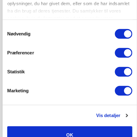
oplysninger, du har givet dem, eller som de har indsamlet
Annonce
fra din brug af deres tjenester. Du samtykker til vores
Loading...
cookies, hvis du fortsætter med at anvende vores
hjemmeside.
Samtykkevalg
Nødvendig
Præferencer
Statistik
Marketing
POLITIK
»Nu stopper I«: Landbrugsdebattør og
protestgruppe vil demonstrere mod ny
Vis detaljer
gødskningslov
OK