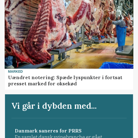
MARKED
Uændret notering: Spæde lyspunkter i fortsat
presset marked for oksekød
Vi går i dybden med...
Danmark saneres for PRRS
En samlet dansk svinebranche er gået