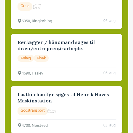
Grise
6950, Ringkøbing
06. aug.
Rørlægger / håndmand søges til
dræn/entreprenørarbejde.
Anlæg
Kloak
4690, Haslev
06. aug.
Lastbilchauffør søges til Henrik Haves
Maskinstation
Godstransport
4700, Næstved
03. aug.