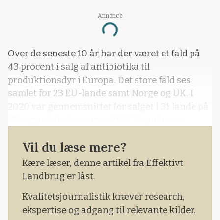
Annonce
Loading...
Over de seneste 10 år har der været et fald på
43 procent i salg af antibiotika til
produktionsdyr i Europa. Det store fald ses
samlet for 23 EU-lande samt Norge og UK. I
2020 var gennemsnittet for salget i 31 lande på
82 mg pr. kilo biomasse (PCU: Population
Correction Unit). Det oplyser chefforsker
Vil du læse mere?
Elisabeth Okholm Nielsen i notat nummer 2139
fra Seges Gris.
Kære læser, denne artikel fra Effektivt
Landbrug er låst.
Kvalitetsjournalistik kræver research,
ekspertise og adgang til relevante kilder.