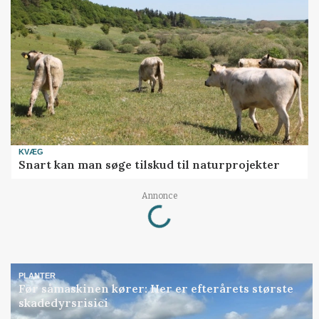
KVÆG
Snart kan man søge tilskud til naturprojekter
Loading...
Annonce
PLANTER
Før såmaskinen kører: Her er efterårets største
skadedyrsrisici