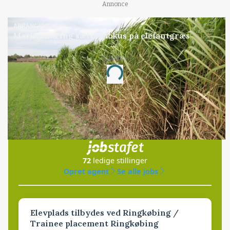
Annonce
ARRANGEMENT
Markvandring sætter fokus på elefantgræs
Annonce
Loading...
Jobs
i samarbejde med
72
ledige stillinger
Opret agent
Se alle jobs
Elevplads tilbydes ved Ringkøbing /
Trainee placement Ringkøbing