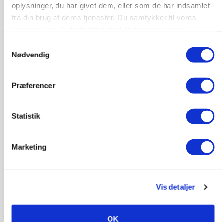
oplysninger, du har givet dem, eller som de har indsamlet
Annonce
fra din brug af deres tjenester. Du samtykker til vores
cookies, hvis du fortsætter med at anvende vores
BUSINESS
hjemmeside.
Fra mark til mur: Byggeriet kan åbne nyt
Samtykkevalg
marked for biokul
Nødvendig
Loading...
Annonce
Præferencer
Statistik
Marketing
Vis detaljer
OK