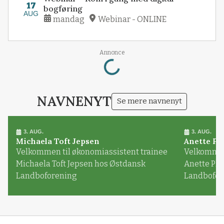
17
bogføring
AUG
mandag
Webinar - ONLINE
Loading...
Annonce
NAVNENYT
Se mere navnenyt
3. AUG.
3. AUG.
Michaela Toft Jepsen
Anette Pl
Velkommen til økonomiassistent trainee
Velkommen 
Michaela Toft Jepsen hos Østdansk
Anette Pl
Landboforening
Landbofor