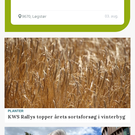
9670, Løgstør
03. aug.
PLANTER
KWS Rallys topper årets sortsforsøg i vinterbyg