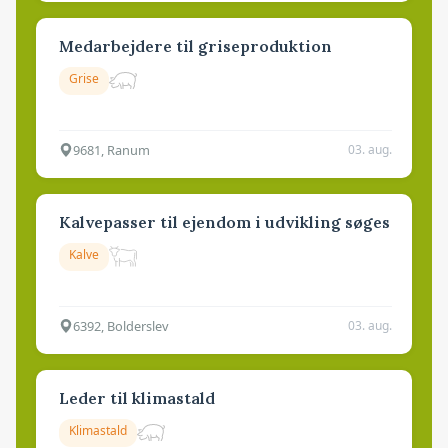
Medarbejdere til griseproduktion
Grise
9681, Ranum
03. aug.
Kalvepasser til ejendom i udvikling søges
Kalve
6392, Bolderslev
03. aug.
Leder til klimastald
Klimastald