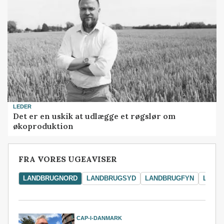
LEDER
Det er en uskik at udlægge et røgslør om
økoproduktion
FRA VORES UGEAVISER
LANDBRUGNORD
LANDBRUGSYD
LANDBRUGFYN
LAND
CAP-I-DANMARK