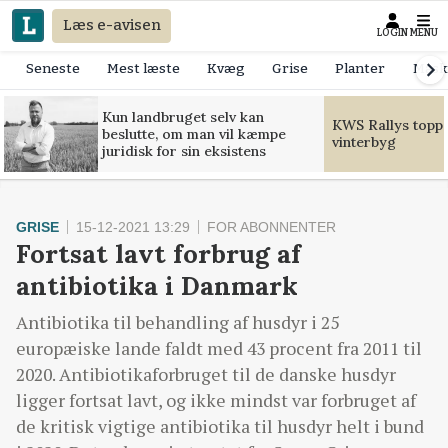
Læs e-avisen
LOGIN
MENU
Seneste
Mest læste
Kvæg
Grise
Planter
Mask
Kun landbruget selv kan
KWS Rallys toppe
beslutte, om man vil kæmpe
vinterbyg
juridisk for sin eksistens
GRISE
15-12-2021 13:29
FOR ABONNENTER
Fortsat lavt forbrug af
antibiotika i Danmark
Antibiotika til behandling af husdyr i 25
europæiske lande faldt med 43 procent fra 2011 til
2020. Antibiotikaforbruget til de danske husdyr
ligger fortsat lavt, og ikke mindst var forbruget af
de kritisk vigtige antibiotika til husdyr helt i bund