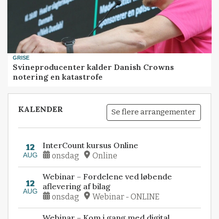
GRISE
Svineproducenter kalder Danish Crowns
notering en katastrofe
KALENDER
Se flere arrangementer
InterCount kursus Online
12
AUG
onsdag
Online
Webinar – Fordelene ved løbende
12
aflevering af bilag
AUG
onsdag
Webinar - ONLINE
Webinar – Kom i gang med digital