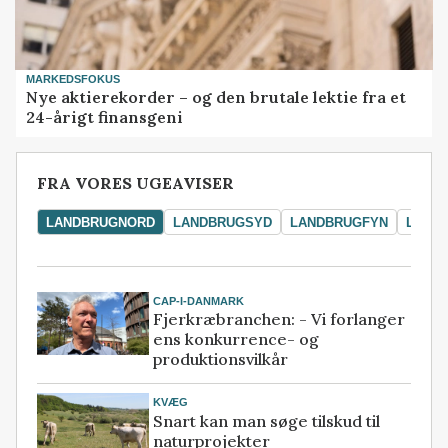
MARKEDSFOKUS
Nye aktierekorder – og den brutale lektie fra et
24-årigt finansgeni
FRA VORES UGEAVISER
LANDBRUGNORD
LANDBRUGSYD
LANDBRUGFYN
LAND
CAP-I-DANMARK
Fjerkræbranchen: - Vi forlanger
ens konkurrence- og
produktionsvilkår
KVÆG
Snart kan man søge tilskud til
naturprojekter