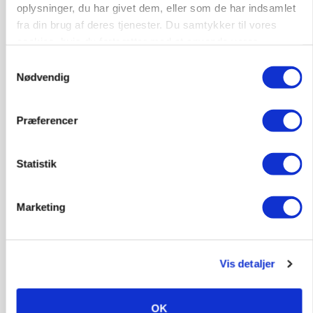
oplysninger, du har givet dem, eller som de har indsamlet
fra din brug af deres tjenester. Du samtykker til vores
cookies, hvis du fortsætter med at anvende vores
hjemmeside.
Samtykkevalg
Nødvendig
Præferencer
BUSINESS
Grambogård får oksekød på menuen hos
Statistik
københavnsk restaurantkæde
Marketing
Vis detaljer
OK