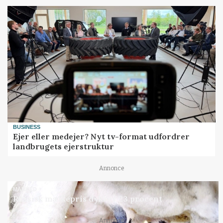
BUSINESS
Ejer eller medejer? Nyt tv-format udfordrer
landbrugets ejerstruktur
Annonce
MARKED
Russisk mælkepris dykker 23 procent
Annonce