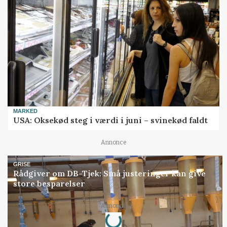
MARKED
USA: Oksekød steg i værdi i juni – svinekød faldt
Annonce
GRISE
Rådgiver om DB-Tjek: Små justeringer kan give
store besparelser
Loading...
Annonce