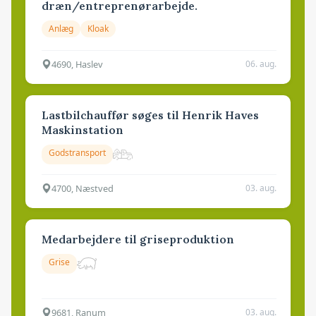
dræn/entreprenørarbejde.
Anlæg
Kloak
4690, Haslev
06. aug.
Lastbilchauffør søges til Henrik Haves
Maskinstation
Godstransport
4700, Næstved
03. aug.
Medarbejdere til griseproduktion
Grise
9681, Ranum
03. aug.