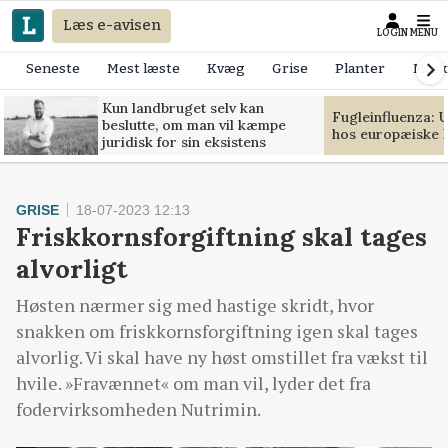
Læs e-avisen
LOGIN
MENU
Seneste
Mest læste
Kvæg
Grise
Planter
Mask
Kun landbruget selv kan
Fugleinfluenza: 
beslutte, om man vil kæmpe
hos europæiske 
juridisk for sin eksistens
GRISE
18-07-2023 12:13
Friskkornsforgiftning skal tages
alvorligt
Høsten nærmer sig med hastige skridt, hvor
snakken om friskkornsforgiftning igen skal tages
alvorlig. Vi skal have ny høst omstillet fra vækst til
hvile. »Fravænnet« om man vil, lyder det fra
fodervirksomheden Nutrimin.