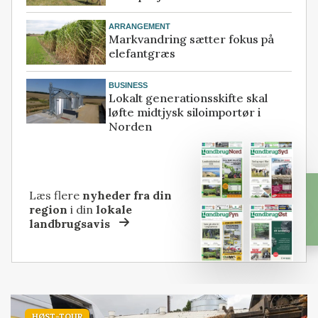
ARRANGEMENT
Markvandring sætter fokus på
elefantgræs
BUSINESS
Lokalt generationsskifte skal
løfte midtjysk siloimportør i
Norden
Læs flere
nyheder fra din
region
i din
lokale
landbrugsavis
HØST-TOUR