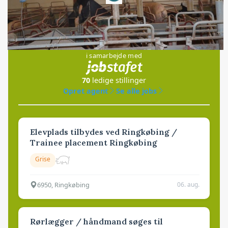
Jobs
i samarbejde med
70
ledige stillinger
Opret agent
Se alle jobs
Elevplads tilbydes ved Ringkøbing /
Trainee placement Ringkøbing
Grise
6950, Ringkøbing
06. aug.
Rørlægger / håndmand søges til