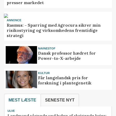
presser markedet
ANNONCE
Rasmus: - Sparring med Agrocura sikrer min
risikostyring og virksomhedens fremtidige
strategi
NAVNESTOF
Dansk professor hædret for
Power-to-X-arbejde
KULTUR
Får langelandsk pris for
forskning i plantegenetik
MEST LÆSTE
SENESTE NYT
ULVE
Landmand vågnede ved lyden af skrigende kvier: