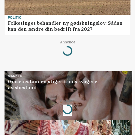
POLITIK
Folketinget behandler ny gødskningslov: Sådan
kan den ændre din bedrift fra 2027
Loading...
Annonce
MARKED
Grisebestanden stiger trods svagere
avlsbestand
Loading...
Annonce