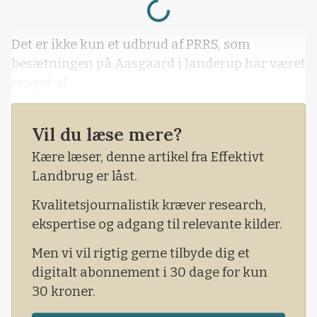
Det er ikke kun et udbrud af PRRS, som
besætningen på Aasgaard i Janderup har været
tynget af.
Vil du læse mere?
Kære læser, denne artikel fra Effektivt
Landbrug er låst.
Kvalitetsjournalistik kræver research,
ekspertise og adgang til relevante kilder.
Men vi vil rigtig gerne tilbyde dig et
digitalt abonnement i 30 dage for kun
30 kroner.