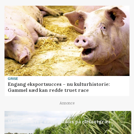
GRISE
Engang eksportsucces – nu kulturhistorie:
Gammel sæd kan redde truet race
Annonce
ARRANGEMENT
Markvandring sætter fokus på elefantgræs