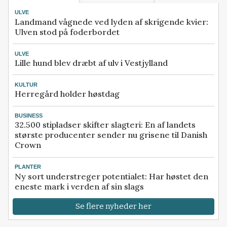
ULVE
Landmand vågnede ved lyden af skrigende kvier:
Ulven stod på foderbordet
ULVE
Lille hund blev dræbt af ulv i Vestjylland
KULTUR
Herregård holder høstdag
BUSINESS
32.500 stipladser skifter slagteri: En af landets
største producenter sender nu grisene til Danish
Crown
PLANTER
Ny sort understreger potentialet: Har høstet den
eneste mark i verden af sin slags
Se flere nyheder her