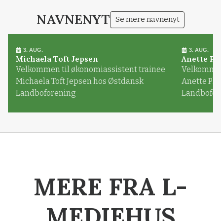
NAVNENYT
Se mere navnenyt
3. AUG.
3. AUG.
Michaela Toft Jepsen
Anette Pl
Velkommen til økonomiassistent trainee
Velkommen 
Michaela Toft Jepsen hos Østdansk
Anette Pl
Landboforening
Landbofor
MERE FRA L-
MEDIEHUS