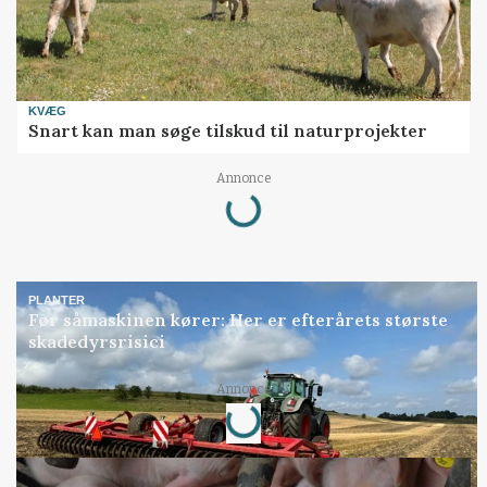
KVÆG
Snart kan man søge tilskud til naturprojekter
Annonce
Loading...
PLANTER
Før såmaskinen kører: Her er efterårets største
skadedyrsrisici
Annonce
Loading...