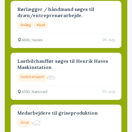
Rørlægger / håndmand søges til
dræn/entreprenørarbejde.
Anlæg
Kloak
4690, Haslev
06. aug.
Lastbilchauffør søges til Henrik Haves
Maskinstation
Godstransport
4700, Næstved
03. aug.
Medarbejdere til griseproduktion
Grise