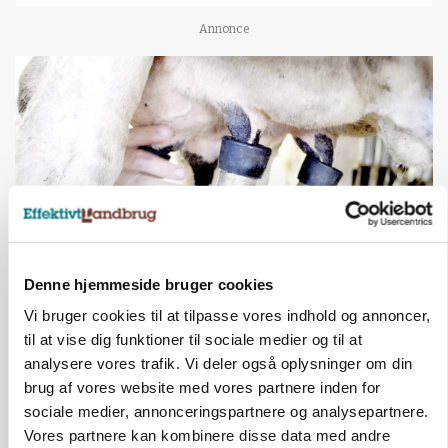
Annonce
Denne hjemmeside bruger cookies
MARKED
Vi bruger cookies til at tilpasse vores indhold og annoncer,
Russisk mælkepris dykker 23 procent
til at vise dig funktioner til sociale medier og til at
Annonce
analysere vores trafik. Vi deler også oplysninger om din
brug af vores website med vores partnere inden for
BUSINESS
sociale medier, annonceringspartnere og analysepartnere.
Fra mark til mur: Byggeriet kan åbne nyt
Vores partnere kan kombinere disse data med andre
marked for biokul