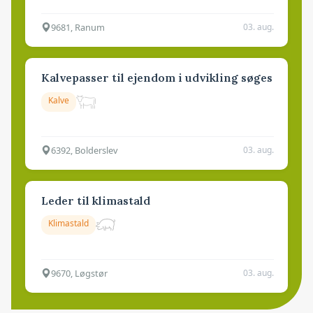
9681, Ranum
03. aug.
Kalvepasser til ejendom i udvikling søges
Kalve
6392, Bolderslev
03. aug.
Leder til klimastald
Klimastald
9670, Løgstør
03. aug.