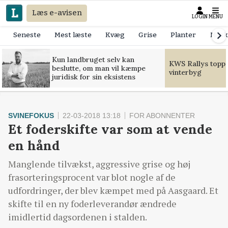
Læs e-avisen
LOGIN
MENU
Seneste
Mest læste
Kvæg
Grise
Planter
Mask
Kun landbruget selv kan
KWS Rallys toppe
beslutte, om man vil kæmpe
vinterbyg
juridisk for sin eksistens
SVINEFOKUS
22-03-2018 13:18
FOR ABONNENTER
Et foderskifte var som at vende
en hånd
Manglende tilvækst, aggressive grise og høj
frasorteringsprocent var blot nogle af de
udfordringer, der blev kæmpet med på Aasgaard. Et
skifte til en ny foderleverandør ændrede
imidlertid dagsordenen i stalden.