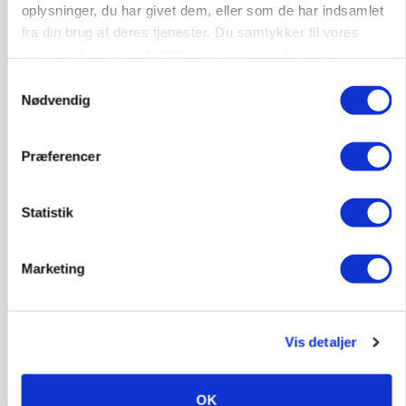
oplysninger, du har givet dem, eller som de har indsamlet
fra din brug af deres tjenester. Du samtykker til vores
Annonce
Loading...
cookies, hvis du fortsætter med at anvende vores
hjemmeside.
Samtykkevalg
Nødvendig
Præferencer
Statistik
Marketing
POLITIK
»Nu stopper I«: Landbrugsdebattør og
Vis detaljer
protestgruppe vil demonstrere mod ny
gødskningslov
OK