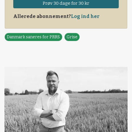
Prøv 30 dage for 30 kr
Allerede abonnement?
Log ind her
Danmark saneres for PRRS
Grise