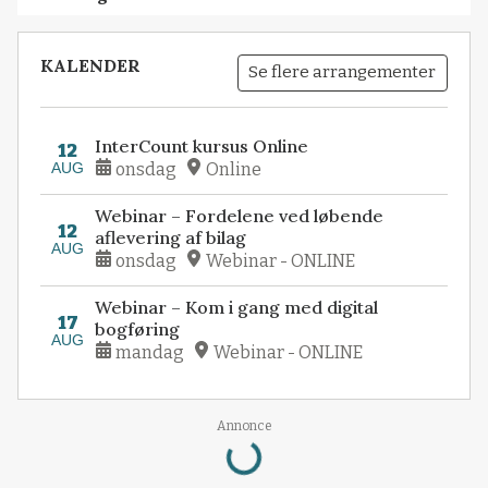
KALENDER
Se flere arrangementer
InterCount kursus Online
12
AUG
onsdag
Online
Webinar – Fordelene ved løbende
12
aflevering af bilag
AUG
onsdag
Webinar - ONLINE
Webinar – Kom i gang med digital
17
bogføring
AUG
mandag
Webinar - ONLINE
Annonce
Loading...