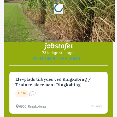
Loading...
Annonce
Jobs
i samarbejde med
72
ledige stillinger
Opret agent
Se alle jobs
Elevplads tilbydes ved Ringkøbing /
Trainee placement Ringkøbing
Grise
6950, Ringkøbing
06. aug.