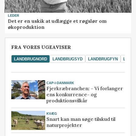
LEDER
Det er en uskik at udlægge et røgslør om
økoproduktion
FRA VORES UGEAVISER
LANDBRUGNORD
LANDBRUGSYD
LANDBRUGFYN
LAND
CAP-I-DANMARK
Fjerkræbranchen: - Vi forlanger
ens konkurrence- og
produktionsvilkår
KVÆG
Snart kan man søge tilskud til
naturprojekter