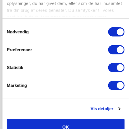
oplysninger, du har givet dem, eller som de har indsamlet
fra din brug af deres tjenester. Du samtykker til vores
cookies, hvis du fortsætter med at anvende vores
hjemmeside.
Samtykkevalg
Nødvendig
Præferencer
GRISE
Statistik
Rådgiver om DB-Tjek: Små justeringer kan give
store besparelser
Marketing
Vis detaljer
OK