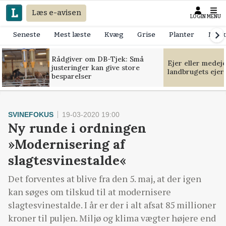
Læs e-avisen
LOGIN
MENU
Seneste
Mest læste
Kvæg
Grise
Planter
Mask
Rådgiver om DB-Tjek: Små
Ejer eller medej
justeringer kan give store
landbrugets ejer
besparelser
SVINEFOKUS
19-03-2020 19:00
Ny runde i ordningen
»Modernisering af
slagtesvinestalde«
Det forventes at blive fra den 5. maj, at der igen
kan søges om tilskud til at modernisere
slagtesvinestalde. I år er der i alt afsat 85 millioner
kroner til puljen. Miljø og klima vægter højere end