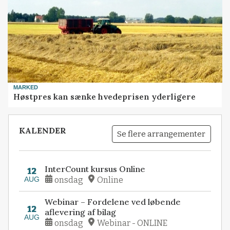
MARKED
Høstpres kan sænke hvedeprisen yderligere
KALENDER
Se flere arrangementer
InterCount kursus Online
12
AUG
onsdag
Online
Webinar – Fordelene ved løbende
12
aflevering af bilag
AUG
onsdag
Webinar - ONLINE