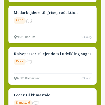
Medarbejdere til griseproduktion
Grise
9681, Ranum
03. aug.
Kalvepasser til ejendom i udvikling søges
Kalve
6392, Bolderslev
03. aug.
Leder til klimastald
Klimastald