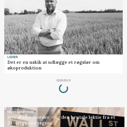
LEDER
Det er en uskik at udlægge et røgslør om
økoproduktion
Loading...
Annonce
MARKEDSFOKUS
Nye aktierekorder – og den brutale lektie fra et
24-årigt finansgeni