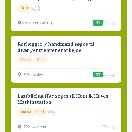
Grise
6950, Ringkøbing
06. aug.
NY
Rørlægger / håndmand søges til
dræn/entreprenørarbejde.
Anlæg
Kloak
4690, Haslev
06. aug.
NY
Lastbilchauffør søges til Henrik Haves
Maskinstation
Godstransport
4700, Næstved
03. aug.