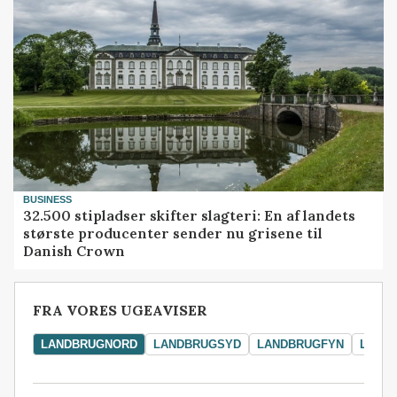
BUSINESS
32.500 stipladser skifter slagteri: En af landets
største producenter sender nu grisene til
Danish Crown
FRA VORES UGEAVISER
LANDBRUGNORD
LANDBRUGSYD
LANDBRUGFYN
LAND