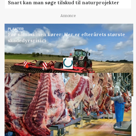
Snart kan man søge tilskud til naturprojekter
Annonce
PLANTER
Før såmaskinen kører: Her er efterårets største
skadedyrsrisici
Loading...
Annonce