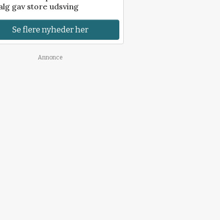
alg gav store udsving
Se flere nyheder her
Annonce