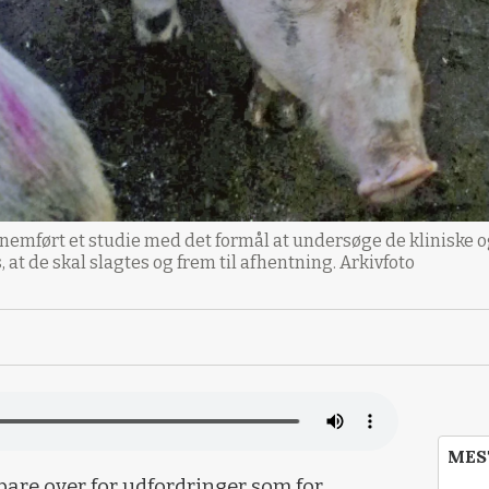
nnemført et studie med det formål at undersøge de klinisk
, at de skal slagtes og frem til afhentning. Arkivfoto
MES
are over for udfordringer som for