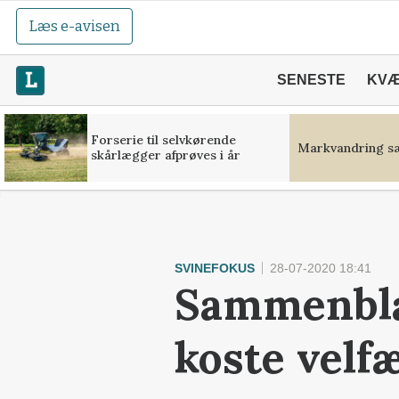
Læs e-avisen
SENESTE
KV
Forserie til selvkørende
Markvandring sæ
skårlægger afprøves i år
SVINEFOKUS
28-07-2020 18:41
Sammenbla
koste velf