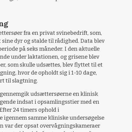
ing
ættersøer fra en privat svinebedrift, som,
 sine dyr og stalde til rådighed. Data blev
periode på seks måneder. I den aktuelle
nde under laktationen, og grisene blev
, som skulle udsættes, blev flyttet til et
ning, hvor de opholdt sig i 1-10 dage,
t til slagtning.
 gennemgik udsættersøerne en klinisk
lgende indsat i opsamlingsstier med en
Efter 24 timers ophold i
ne igennem samme kliniske undersøgelse
n var der opsat overvågningskameraer