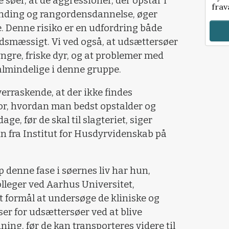
øer, at de aggressioner, der opstår i
frav
ding og rangordensdannelse, øger
e. Denne risiko er en udfordring både
smæssigt. Vi ved også, at udsættersøer
gre, friske dyr, og at problemer med
almindelige i denne gruppe.
verraskende, at der ikke findes
r for, hvordan man bedst opstalder og
ge, før de skal til slagteriet, siger
in fra Institut for Husdyrvidenskab på
 denne fase i søernes liv har hun,
leger ved Aarhus Universitet,
 formål at undersøge de kliniske og
 for udsættersøer ved at blive
ng, før de kan transporteres videre til