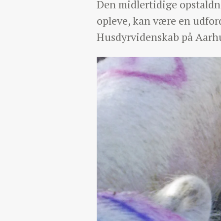
Den midlertidige opstald
opleve, kan være en udford
Husdyrvidenskab på Aarhu