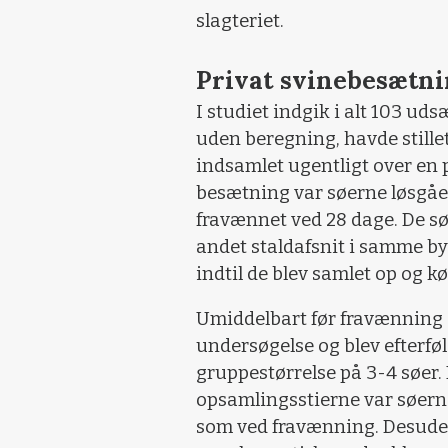
slagteriet.
Privat svinebesætn
I studiet indgik i alt 103 uds
uden beregning, havde stillet
indsamlet ugentligt over en 
besætning var søerne løsgåe
fravænnet ved 28 dage. De søer
andet staldafsnit i samme byg
indtil de blev samlet op og kør
Umiddelbart før fravænning
undersøgelse og blev efterfø
gruppestørrelse på 3-4 søer. 
opsamlingsstierne var søer
som ved fravænning. Desude