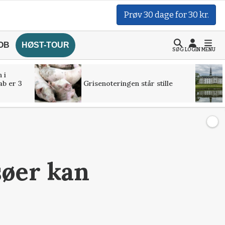
Prøv 30 dage for 30 kr.
OB
HØST-TOUR
SØG
LOGIN
MENU
 i
ab er 3
Grisenoteringen står stille
øer kan