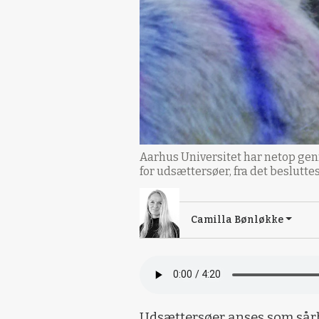
Aarhus Universitet har netop ge
for udsættersøer, fra det besluttes
Camilla Bønløkke
Udsættersøer anses som sårb