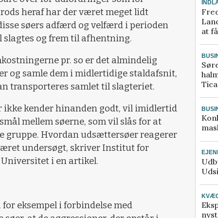
INDL
Fred
rods heraf har der været meget lidt
Land
isse søers adfærd og velfærd i perioden
at f
al slagtes og frem til afhentning.
BUSI
ostningerne pr. so er det almindelig
Sør
r og samle dem i midlertidige staldafsnit,
halm
Tic
an transporteres samlet til slagteriet.
ikke kender hinanden godt, vil imidlertid
BUSI
Kon
gsmål mellem søerne, som vil slås for at
mask
e gruppe. Hvordan udsættersøer reagerer
været undersøgt, skriver Institut for
EJE
iversitet i en artikel.
Udby
Udsi
KVÆ
n, for eksempel i forbindelse med
Eksp
nyst