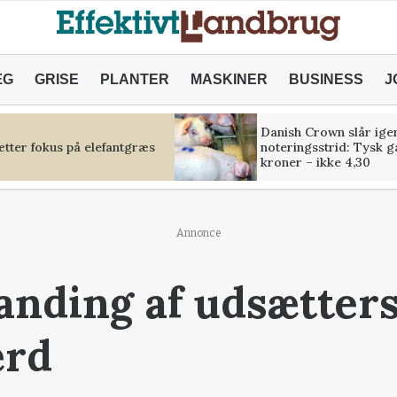
ÆG
GRISE
PLANTER
MASKINER
BUSINESS
J
Danish Crown slår igen
tter fokus på elefantgræs
noteringsstrid: Tysk g
kroner – ikke 4,30
Annonce
nding af udsætters
ærd