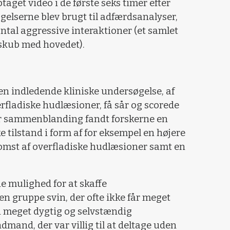
ptaget video i de første seks timer efter
lserne blev brugt til adfærdsanalyser,
ntal aggressive interaktioner (et samlet
, skub med hovedet).
n indledende kliniske undersøgelse, af
fladiske hudlæsioner, få sår og scorede
fter sammenblanding fandt forskerne en
e tilstand i form af for eksempel en højere
komst af overfladiske hudlæsioner samt en
nne mulighed for at skaffe
n gruppe svin, der ofte ikke får meget
n meget dygtig og selvstændig
mand, der var villig til at deltage uden