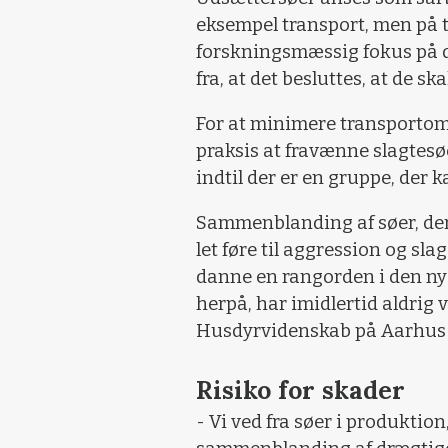
eksempel transport, men på t
forskningsmæssig fokus på d
fra, at det besluttes, at de sk
For at minimere transportomk
praksis at fravænne slagtesøe
indtil der er en gruppe, der k
Sammenblanding af søer, der 
let føre til aggression og sla
danne en rangorden i den ny
herpå, har imidlertid aldrig 
Husdyrvidenskab på Aarhus Un
Risiko for skader
- Vi ved fra søer i produktio