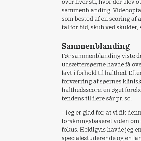
over hver sti, hvor der blev o
sammenblanding. Videooptage
som bestod af en scoring af a
tal for bid, skub ved skulder
Sammenblanding
Før sammenblanding viste de
udsættersøerne havde få over
lavt i forhold til halthed. E
forværring af søernes klinisk
halthedsscore, en øget fore
tendens til flere sår pr. so.
- Jeg er glad for, at vi fik de
forskningsbaseret viden om e
fokus. Heldigvis havde jeg e
specialestuderende og en land