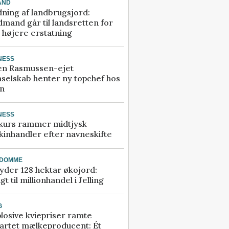
AND
ning af landbrugsjord:
mand går til landsretten for
å højere erstatning
NESS
en Rasmussen-ejet
selskab henter ny topchef hos
an
NESS
kurs rammer midtjysk
inhandler efter navneskifte
NDOMME
der 128 hektar økojord:
gt til millionhandel i Jelling
G
losive kviepriser ramte
artet mælkeproducent: Ét