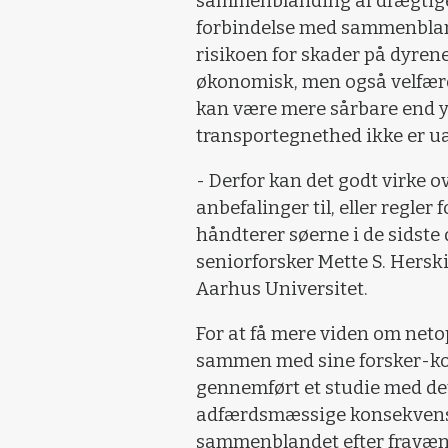
sammenblanding af drægtige s
forbindelse med sammenblan
risikoen for skader på dyren
økonomisk, men også velfærd
kan være mere sårbare end yn
transportegnethed ikke er u
- Derfor kan det godt virke o
anbefalinger til, eller regle
håndterer søerne i de sidste da
seniorforsker Mette S. Hersk
Aarhus Universitet.
For at få mere viden om netop
sammen med sine forsker-kol
gennemført et studie med det
adfærdsmæssige konsekvenser
sammenblandet efter fravænni