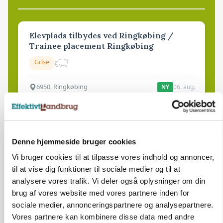
Elevplads tilbydes ved Ringkøbing /
Trainee placement Ringkøbing
Grise
6950, Ringkøbing
06. aug.
NY
Rørlægger / håndmand søges til
dræn/entreprenørarbejde.
Denne hjemmeside bruger cookies
Anlæg
Kloak
Vi bruger cookies til at tilpasse vores indhold og annoncer,
til at vise dig funktioner til sociale medier og til at
4690, Haslev
06. aug.
NY
analysere vores trafik. Vi deler også oplysninger om din
brug af vores website med vores partnere inden for
sociale medier, annonceringspartnere og analysepartnere.
Lastbilchauffør søges til Henrik Haves
Vores partnere kan kombinere disse data med andre
Maskinstation