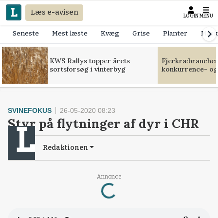
Læs e-avisen
LOGIN
MENU
Seneste
Mest læste
Kvæg
Grise
Planter
Mask
KWS Rallys topper årets
Fjerkræbranchen:
sortsforsøg i vinterbyg
konkurrence- og
SVINEFOKUS
26-05-2020 08:23
Styr på flytninger af dyr i CHR
Redaktionen
Annonce
Loading...