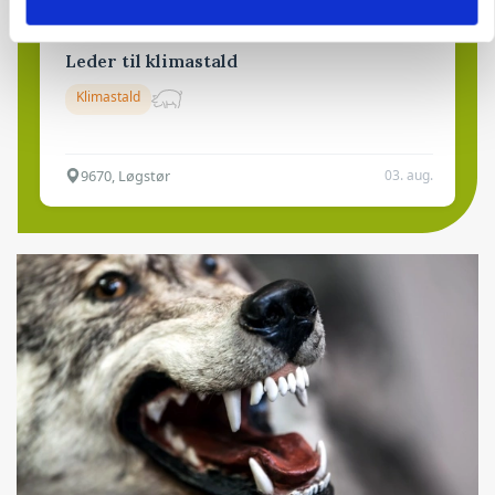
Leder til klimastald
Klimastald
9670, Løgstør
03. aug.