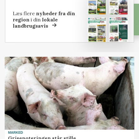
Læs flere
nyheder fra din
region
i din
lokale
landbrugsavis
MARKED
Grisenoteringen står stille