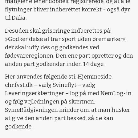
mangler eller er dobbelt registrerede, og at alle
flytninger bliver indberettet korrekt - også dyr
til Daka.
Desuden skal griseringe indberettes på:
»Godkendelse af transport uden øremærker«,
der skal udfyldes og godkendes ved
fødevareregionen. Den ene part opretter og den
anden part godkender inden 14 dage.
Her anvendes følgende sti: Hjemmeside:
chr.fvst.dk – vælg Svineflyt – vælg
Leveringserklæringer – log på med NemLog-in
og følg vejledningen på skærmen.
SvineRådgivningen minder om, at man husker
at give den anden part besked, så de kan
godkende.