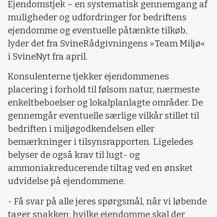
Ejendomstjek – en systematisk gennemgang af
muligheder og udfordringer for bedriftens
ejendomme og eventuelle påtænkte tilkøb,
lyder det fra SvineRådgivningens »Team Miljø«
i SvineNyt fra april.
Konsulenterne tjekker ejendommenes
placering i forhold til følsom natur, nærmeste
enkeltbeboelser og lokalplanlagte områder. De
gennemgår eventuelle særlige vilkår stillet til
bedriften i miljøgodkendelsen eller
bemærkninger i tilsynsrapporten. Ligeledes
belyser de også krav til lugt- og
ammoniakreducerende tiltag ved en ønsket
udvidelse på ejendommene.
- Få svar på alle jeres spørgsmål, når vi løbende
tager snakken; hvilke ejendomme skal der