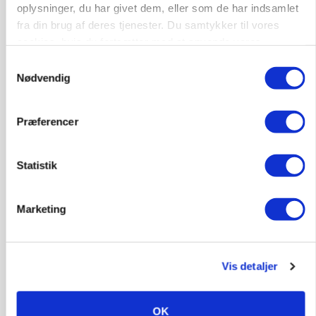
oplysninger, du har givet dem, eller som de har indsamlet
Godstransport
fra din brug af deres tjenester. Du samtykker til vores
cookies, hvis du fortsætter med at anvende vores
4700, Næstved
03. aug.
hjemmeside.
Samtykkevalg
Nødvendig
Medarbejdere til griseproduktion
Præferencer
Grise
Statistik
9681, Ranum
03. aug.
Marketing
Kalvepasser til ejendom i udvikling søges
Kalve
Vis detaljer
6392, Bolderslev
03. aug.
OK