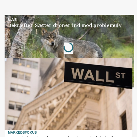
ULVE
Bekræftet: Sætter droner ind mod problemulv
Loading...
Annonce
MARKEDSFOKUS