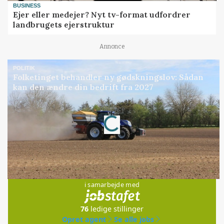
BUSINESS
Ejer eller medejer? Nyt tv-format udfordrer
landbrugets ejerstruktur
Annonce
POLITIK
Folketinget behandler ny gødskningslov: Sådan
kan den ændre din bedrift fra 2027
Annonce
Loading...
Jobs
i samarbejde med
76
ledige stillinger
Opret agent
Se alle jobs