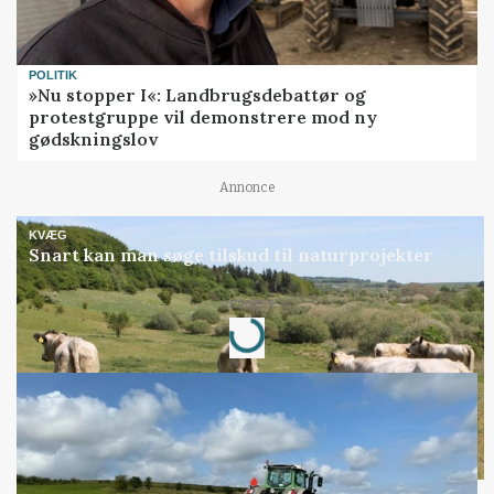
POLITIK
»Nu stopper I«: Landbrugsdebattør og
protestgruppe vil demonstrere mod ny
gødskningslov
Annonce
KVÆG
Snart kan man søge tilskud til naturprojekter
Loading...
Annonce