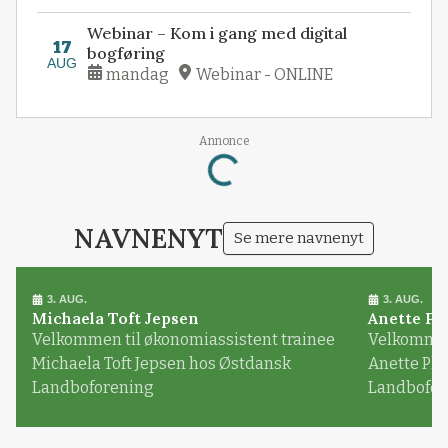
Webinar – Kom i gang med digital
17
bogføring
AUG
mandag
Webinar - ONLINE
Loading...
Annonce
NAVNENYT
Se mere navnenyt
3. AUG.
3. AUG.
Michaela Toft Jepsen
Anette Pl
Velkommen til økonomiassistent trainee
Velkommen 
Michaela Toft Jepsen hos Østdansk
Anette Pl
Landboforening
Landbofor