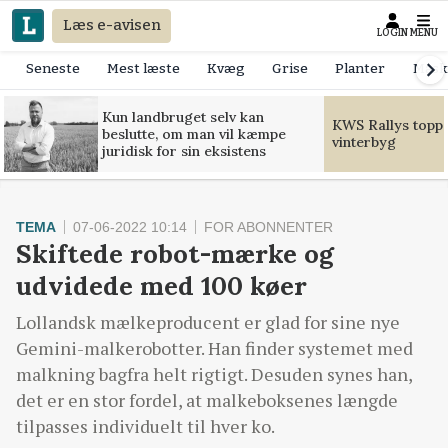
Læs e-avisen
LOGIN
MENU
Seneste
Mest læste
Kvæg
Grise
Planter
Mask
Kun landbruget selv kan
KWS Rallys toppe
beslutte, om man vil kæmpe
vinterbyg
juridisk for sin eksistens
TEMA
07-06-2022 10:14
FOR ABONNENTER
Skiftede robot-mærke og
udvidede med 100 køer
Lollandsk mælkeproducent er glad for sine nye
Gemini-malkerobotter. Han finder systemet med
malkning bagfra helt rigtigt. Desuden synes han,
det er en stor fordel, at malkeboksenes længde
tilpasses individuelt til hver ko.