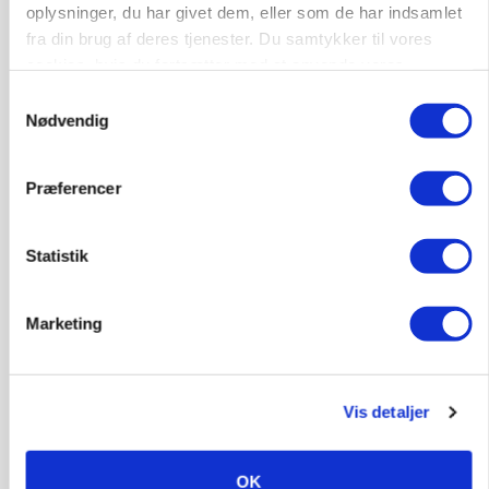
BUSINESS
oplysninger, du har givet dem, eller som de har indsamlet
Fra mark til mur: Byggeriet kan åbne nyt
fra din brug af deres tjenester. Du samtykker til vores
marked for biokul
cookies, hvis du fortsætter med at anvende vores
Loading...
hjemmeside.
Samtykkevalg
Annonce
Nødvendig
Præferencer
Statistik
Marketing
Vis detaljer
POLITIK
»Nu stopper I«: Landbrugsdebattør og
protestgruppe vil demonstrere mod ny
OK