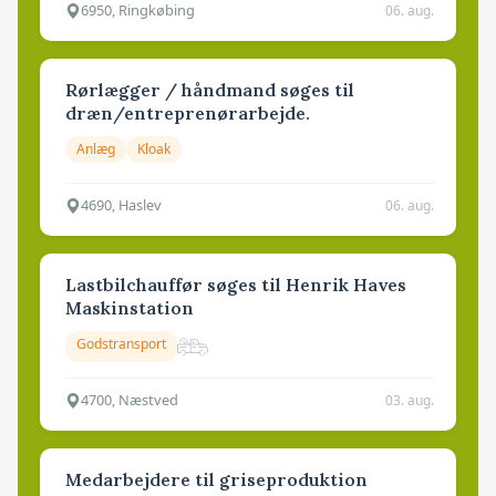
6950, Ringkøbing
06. aug.
Rørlægger / håndmand søges til
dræn/entreprenørarbejde.
Anlæg
Kloak
4690, Haslev
06. aug.
Lastbilchauffør søges til Henrik Haves
Maskinstation
Godstransport
4700, Næstved
03. aug.
Medarbejdere til griseproduktion