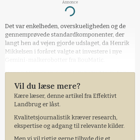
Annonce
Loading...
Det var enkelheden, overskueligheden og de
gennemprøvede standardkomponenter, der
langt hen ad vejen gjorde udslaget, da Henrik
Mikkelsen i foråret valgte at investere i nye
Gemini-malkerobotter fra BouMatic.
Henrik Mikkelsen driver Lilleholm Mælk ApS
ved Rødby på Lolland. Inden anskaffelsen af de
Vil du læse mere?
nye malkerobotter havde han malket med
Kære læser, denne artikel fra Effektivt
robotter af et andet mærke.
Landbrug er låst.
I uge 1 blev to Gemini S-enkeltbokse sat i drift.
Kvalitetsjournalistik kræver research,
ekspertise og adgang til relevante kilder.
Men vi vil rigtig gerne tilbyde dig et