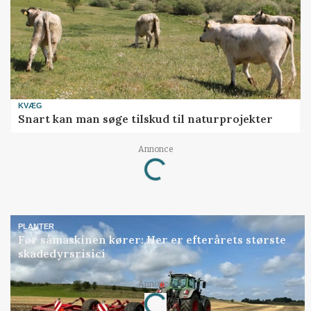
KVÆG
Snart kan man søge tilskud til naturprojekter
Loading...
Annonce
PLANTER
Før såmaskinen kører: Her er efterårets største
skadedyrsrisici
Loading...
Annonce