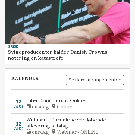
GRISE
Svineproducenter kalder Danish Crowns
notering en katastrofe
KALENDER
Se flere arrangementer
InterCount kursus Online
12
AUG
onsdag
Online
Webinar – Fordelene ved løbende
12
aflevering af bilag
AUG
onsdag
Webinar - ONLINE