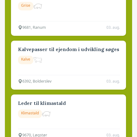
Grise
9681, Ranum
03. aug.
Kalvepasser til ejendom i udvikling søges
Kalve
6392, Bolderslev
03. aug.
Leder til klimastald
Klimastald
9670, Løgstør
03. aug.