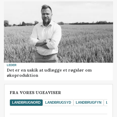
LEDER
Det er en uskik at udlægge et røgslør om
økoproduktion
FRA VORES UGEAVISER
LANDBRUGNORD
LANDBRUGSYD
LANDBRUGFYN
LAND