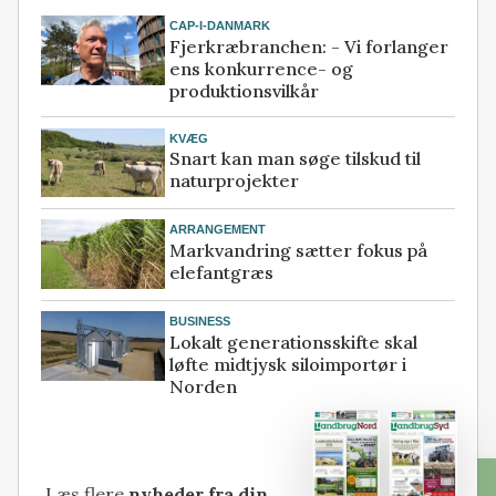
CAP-I-DANMARK
Fjerkræbranchen: - Vi forlanger
ens konkurrence- og
produktionsvilkår
KVÆG
Snart kan man søge tilskud til
naturprojekter
ARRANGEMENT
Markvandring sætter fokus på
elefantgræs
BUSINESS
Lokalt generationsskifte skal
løfte midtjysk siloimportør i
Norden
Læs flere
nyheder fra din