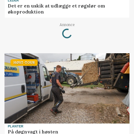
LEDER
Det er en uskik at udlægge et røgslør om
økoproduktion
Loading...
Annonce
HØST-TOUR
PLANTER
På døgnvagt i høsten