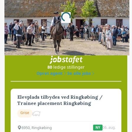
Annonce
Loading...
Jobs
i samarbejde med
80
ledige stillinger
Opret agent
Se alle jobs
Elevplads tilbydes ved Ringkøbing /
Trainee placement Ringkøbing
Grise
6950, Ringkøbing
06. aug.
NY