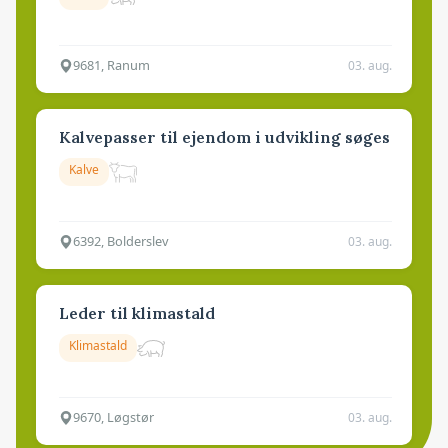
9681, Ranum
03. aug.
Kalvepasser til ejendom i udvikling søges
Kalve
6392, Bolderslev
03. aug.
Leder til klimastald
Klimastald
9670, Løgstør
03. aug.