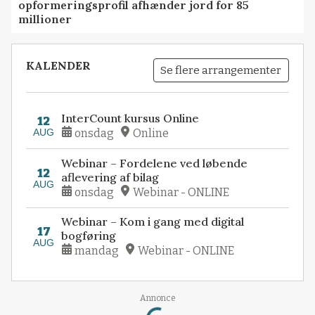
opformeringsprofil afhænder jord for 85
millioner
KALENDER
Se flere arrangementer
InterCount kursus Online
12
AUG
onsdag
Online
Webinar – Fordelene ved løbende
12
aflevering af bilag
AUG
onsdag
Webinar - ONLINE
Webinar – Kom i gang med digital
17
bogføring
AUG
mandag
Webinar - ONLINE
Loading...
Annonce