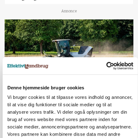
Annonce
Denne hjemmeside bruger cookies
MASKINER
Vi bruger cookies til at tilpasse vores indhold og annoncer,
Forserie til selvkørende skårlægger afprøves i år
til at vise dig funktioner til sociale medier og til at
analysere vores trafik. Vi deler også oplysninger om din
Annonce
brug af vores website med vores partnere inden for
sociale medier, annonceringspartnere og analysepartnere.
ARRANGEMENT
Markvandring sætter fokus på elefantgræs
Vores partnere kan kombinere disse data med andre