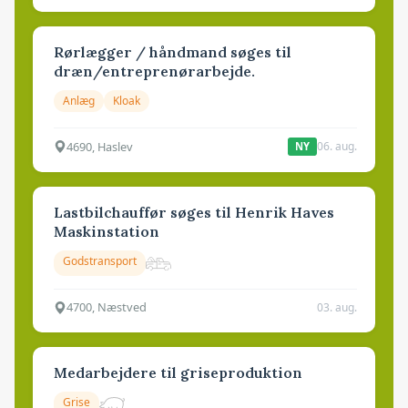
Rørlægger / håndmand søges til
dræn/entreprenørarbejde.
Anlæg
Kloak
4690, Haslev
06. aug.
NY
Lastbilchauffør søges til Henrik Haves
Maskinstation
Godstransport
4700, Næstved
03. aug.
Medarbejdere til griseproduktion
Grise