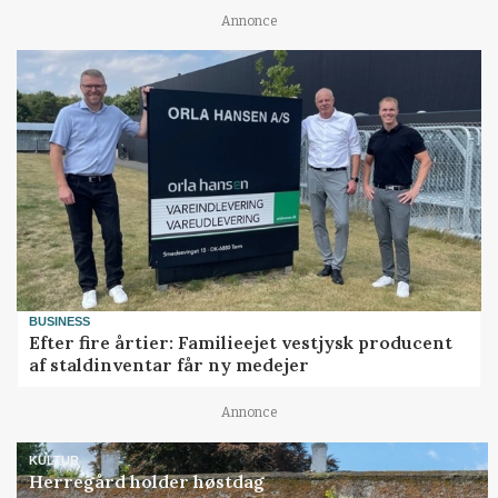
Annonce
BUSINESS
Efter fire årtier: Familieejet vestjysk producent
af staldinventar får ny medejer
Annonce
KULTUR
Herregård holder høstdag