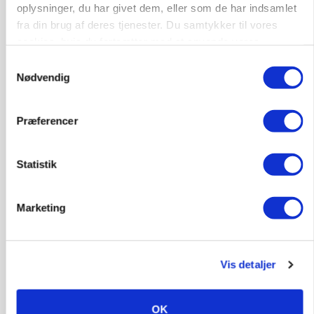
Loading...
oplysninger, du har givet dem, eller som de har indsamlet
Annonce
fra din brug af deres tjenester. Du samtykker til vores
cookies, hvis du fortsætter med at anvende vores
hjemmeside.
Samtykkevalg
Nødvendig
Præferencer
Statistik
Marketing
GRISE
Danish Crown slår igen i noteringsstrid: Tysk
gab er 3 kroner – ikke 4,30
Vis detaljer
OK