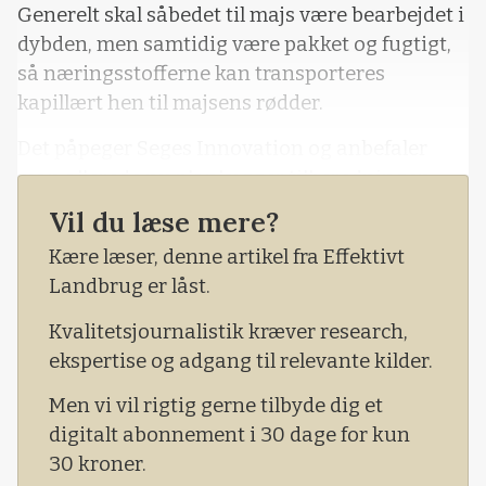
Generelt skal såbedet til majs være bearbejdet i
dybden, men samtidig være pakket og fugtigt,
så næringsstofferne kan transporteres
kapillært hen til majsens rødder.
Det påpeger Seges Innovation og anbefaler
man allerede nu planlægger tilberedningen.
Vil du læse mere?
- Dyrkes majs efter en græsmark, skal
græsmarken nedvisnes gerne her lige før jul.
Kære læser, denne artikel fra Effektivt
Det gør det lettere at pakke jorden før såning,
Landbrug er låst.
så planterne kan få fat i næringsstofferne.
Kvalitetsjournalistik kræver research,
ekspertise og adgang til relevante kilder.
Men vi vil rigtig gerne tilbyde dig et
digitalt abonnement i 30 dage for kun
30 kroner.