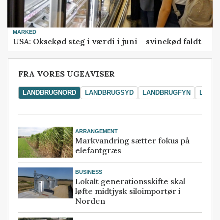
MARKED
USA: Oksekød steg i værdi i juni – svinekød faldt
FRA VORES UGEAVISER
LANDBRUGNORD
LANDBRUGSYD
LANDBRUGFYN
LAND
ARRANGEMENT
Markvandring sætter fokus på
elefantgræs
BUSINESS
Lokalt generationsskifte skal
løfte midtjysk siloimportør i
Norden