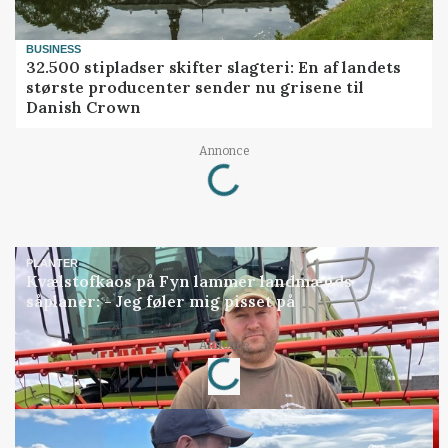
BUSINESS
32.500 stipladser skifter slagteri: En af landets
største producenter sender nu grisene til
Danish Crown
Loading...
Annonce
PLANTER
Kvælstofkaos på Fyn lammer landmænds
såplaner: - Jeg føler mig pisset på
Loading...
Annonce