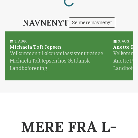
NAVNENYT
Se mere navnenyt
3. AUG.
3. AUG.
Michaela Toft Jepsen
Anette Pl
Velkommen til økonomiassistent trainee
Velkommen 
Michaela Toft Jepsen hos Østdansk
Anette Pl
Landboforening
Landbofor
MERE FRA L-