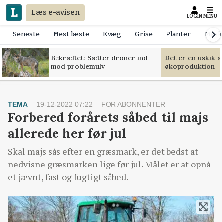
Læs e-avisen
LOGIN
MENU
Seneste
Mest læste
Kvæg
Grise
Planter
Mask
Bekræftet: Sætter droner ind
Det er en uskik 
mod problemulv
økoproduktion
TEMA
19-12-2022 07:22
FOR ABONNENTER
Forbered forårets såbed til majs
allerede her før jul
Skal majs sås efter en græsmark, er det bedst at
nedvisne græsmarken lige før jul. Målet er at opnå
et jævnt, fast og fugtigt såbed.