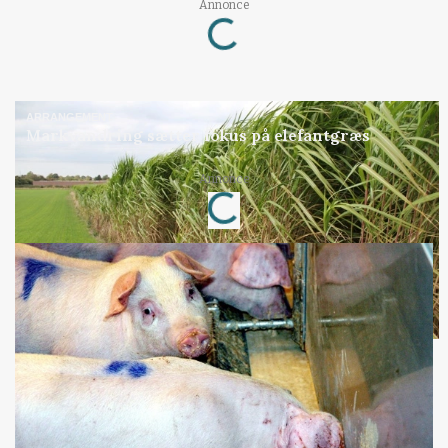
Loading...
Annonce
ARRANGEMENT
Markvandring sætter fokus på elefantgræs
Loading...
Annonce