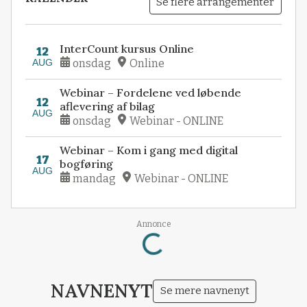
Se flere arrangementer
InterCount kursus Online
12
AUG
onsdag
Online
Webinar – Fordelene ved løbende
12
aflevering af bilag
AUG
onsdag
Webinar - ONLINE
Webinar – Kom i gang med digital
17
bogføring
AUG
mandag
Webinar - ONLINE
Loading...
Annonce
NAVNENYT
Se mere navnenyt