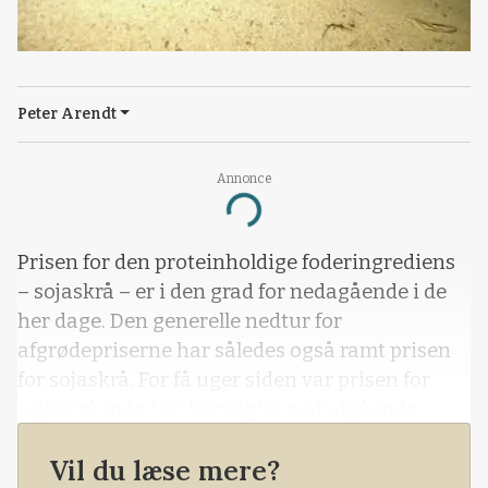
Peter Arendt
Annonce
Loading...
Prisen for den proteinholdige foderingrediens
– sojaskrå – er i den grad for nedagående i de
her dage. Den generelle nedtur for
afgrødepriserne har således også ramt prisen
for sojaskrå. For få uger siden var prisen for
sojaskrå inde i en kortsigtet nedadgående
korrektion, Det har nu vendt sig til en decideret
Vil du læse mere?
nedtrend.