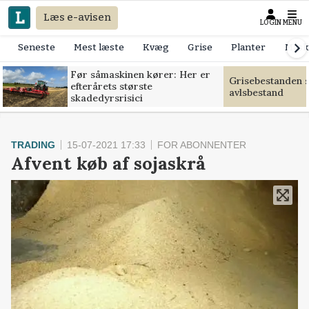
Læs e-avisen
LOGIN
MENU
Seneste
Mest læste
Kvæg
Grise
Planter
Mask
Før såmaskinen kører: Her er
Grisebestanden s
efterårets største
avlsbestand
skadedyrsrisici
TRADING
15-07-2021 17:33
FOR ABONNENTER
Afvent køb af sojaskrå