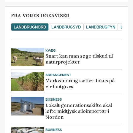
FRA VORES UGEAVISER
LANDBRUGNORD
LANDBRUGSYD
LANDBRUGFYN
LAND
KVÆG
Snart kan man søge tilskud til
naturprojekter
ARRANGEMENT
Markvandring sætter fokus på
elefantgræs
BUSINESS
Lokalt generationsskifte skal
løfte midtjysk siloimportør i
Norden
BUSINESS