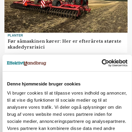
PLANTER
Før såmaskinen kører: Her er efterårets største
skadedyrsrisici
Annonce
MARKED
Grisebestanden stiger trods svagere
avlsbestand
Denne hjemmeside bruger cookies
Loading...
Vi bruger cookies til at tilpasse vores indhold og annoncer,
Annonce
til at vise dig funktioner til sociale medier og til at
analysere vores trafik. Vi deler også oplysninger om din
brug af vores website med vores partnere inden for
sociale medier, annonceringspartnere og analysepartnere.
Vores partnere kan kombinere disse data med andre