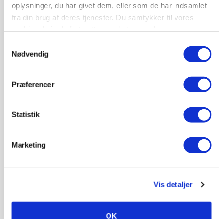
oplysninger, du har givet dem, eller som de har indsamlet
fra din brug af deres tjenester. Du samtykker til vores
cookies, hvis du fortsætter med at anvende vores
hjemmeside.
Samtykkevalg
Nødvendig
Præferencer
MARKED
Uændret notering: Spæde lyspunkter i fortsat
presset marked for oksekød
Statistik
Marketing
Vis detaljer
OK