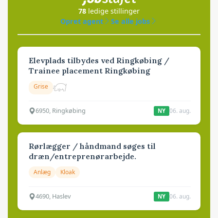
78
ledige stillinger
Opret agent
Se alle jobs
Elevplads tilbydes ved Ringkøbing /
Trainee placement Ringkøbing
Grise
6950, Ringkøbing
06. aug.
NY
Rørlægger / håndmand søges til
dræn/entreprenørarbejde.
Anlæg
Kloak
4690, Haslev
06. aug.
NY