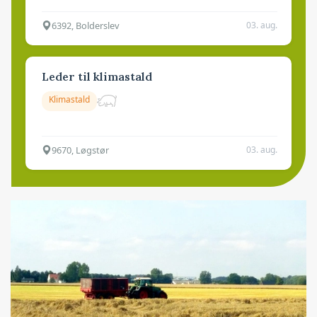
6392, Bolderslev
03. aug.
Leder til klimastald
Klimastald
9670, Løgstør
03. aug.