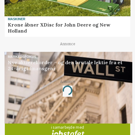
MASKINER
Krone åbner XDisc for John Deere og New
Holland
Annonce
MARKEDSFOKUS
Nye aktierekorder – og den brutale lektie fra et
24-årigt finansgeni
Annonce
Loading...
Jobs
i samarbejde med