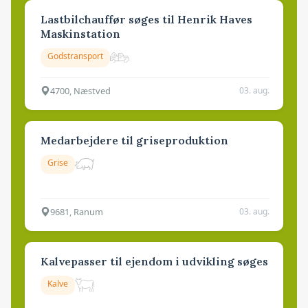
Lastbilchauffør søges til Henrik Haves
Maskinstation
Godstransport
4700, Næstved
03. aug.
Medarbejdere til griseproduktion
Grise
9681, Ranum
03. aug.
Kalvepasser til ejendom i udvikling søges
Kalve