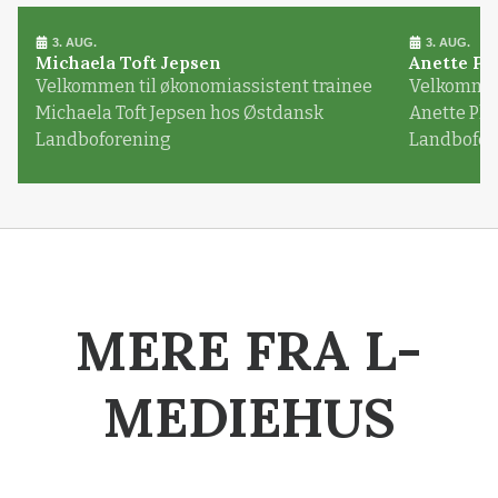
3. AUG.
3. AUG.
Michaela Toft Jepsen
Anette Pl
Velkommen til økonomiassistent trainee
Velkommen 
Michaela Toft Jepsen hos Østdansk
Anette Pl
Landboforening
Landbofor
MERE FRA L-
MEDIEHUS