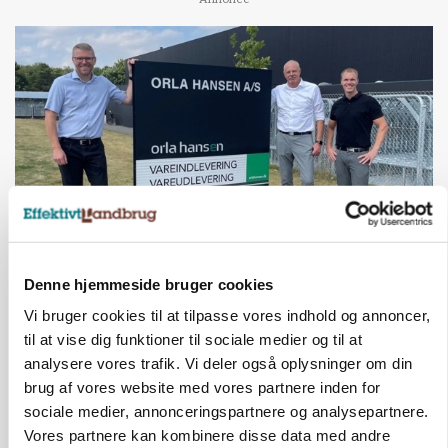
BUSINESS
Denne hjemmeside bruger cookies
Efter fire årtier: Familieejet vestjysk producent
af staldinventar får ny medejer
Vi bruger cookies til at tilpasse vores indhold og annoncer,
til at vise dig funktioner til sociale medier og til at
Annonce
analysere vores trafik. Vi deler også oplysninger om din
brug af vores website med vores partnere inden for
KULTUR
sociale medier, annonceringspartnere og analysepartnere.
Største Manitou fik gammel vindmølle til at
snurre igen
Vores partnere kan kombinere disse data med andre