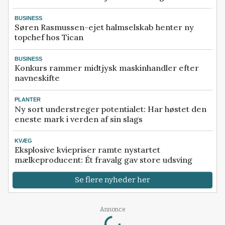
BUSINESS
Søren Rasmussen-ejet halmselskab henter ny
topchef hos Tican
BUSINESS
Konkurs rammer midtjysk maskinhandler efter
navneskifte
PLANTER
Ny sort understreger potentialet: Har høstet den
eneste mark i verden af sin slags
KVÆG
Eksplosive kviepriser ramte nystartet
mælkeproducent: Ét fravalg gav store udsving
Se flere nyheder her
Loading...
Annonce