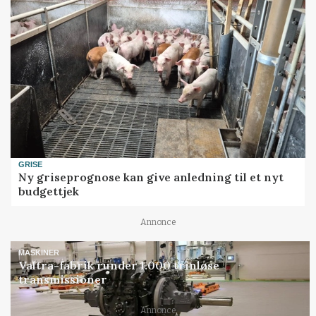
GRISE
Ny griseprognose kan give anledning til et nyt
budgettjek
Annonce
MASKINER
Valtra-fabrik runder 1.000 trinløse
transmissioner
Annonce