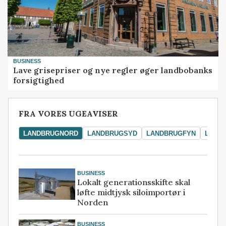
BUSINESS
Lave grisepriser og nye regler øger landbobanks
forsigtighed
FRA VORES UGEAVISER
LANDBRUGNORD
LANDBRUGSYD
LANDBRUGFYN
LAND
BUSINESS
Lokalt generationsskifte skal
løfte midtjysk siloimportør i
Norden
BUSINESS