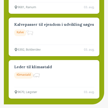
9681, Ranum
03. aug.
Kalvepasser til ejendom i udvikling søges
Kalve
6392, Bolderslev
03. aug.
Leder til klimastald
Klimastald
9670, Løgstør
03. aug.