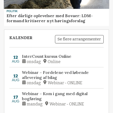
POLITIK
Efter dårlige oplevelser med Bovaer: LDM-
formand kritiserer nyt høringsforslag
KALENDER
Se flere arrangementer
InterCount kursus Online
12
AUG
onsdag
Online
Webinar – Fordelene ved løbende
12
aflevering af bilag
AUG
onsdag
Webinar - ONLINE
Webinar – Kom i gang med digital
17
bogføring
AUG
mandag
Webinar - ONLINE