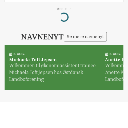
Annonce
Loading...
NAVNENYT
Se mere navnenyt
3. AUG.
3. AUG.
Michaela Toft Jepsen
Anette Pl
Velkommen til økonomiassistent trainee
Velkommen 
Michaela Toft Jepsen hos Østdansk
Anette Pl
Landboforening
Landbofor