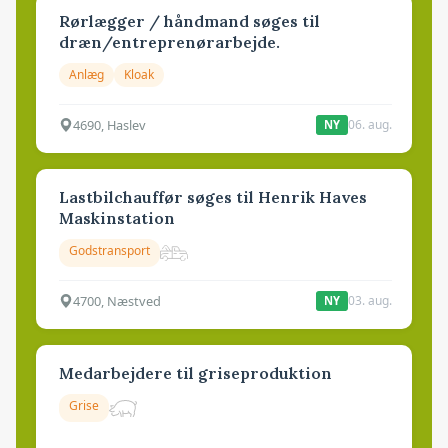
Rørlægger / håndmand søges til
dræn/entreprenørarbejde.
Anlæg
Kloak
4690, Haslev
06. aug.
NY
Lastbilchauffør søges til Henrik Haves
Maskinstation
Godstransport
4700, Næstved
03. aug.
NY
Medarbejdere til griseproduktion
Grise