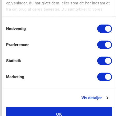
oplysninger, du har givet dem, eller som de har indsamlet
Annonce
fra din brug af deres tjenester. Du samtykker til vores
Loading...
cookies, hvis du fortsætter med at anvende vores
hjemmeside.
Samtykkevalg
Nødvendig
Præferencer
Statistik
Marketing
BUSINESS
Efter lån på 182 millioner: Sindal Biogas vil
fordoble produktionen og behandle 800.000 ton
Vis detaljer
biomasse
OK