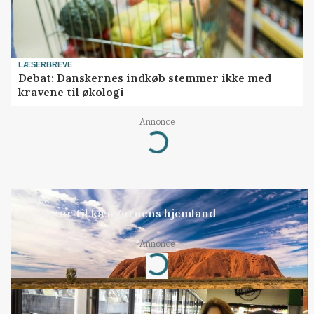
LÆSERBREVE
Debat: Danskernes indkøb stemmer ikke med
kravene til økologi
Annonce
Loading...
KULTUR
Studietur til kænguruens hjemland
Annonce
Loading...