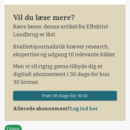
også et ønske om at sætte dollarkursen under
pres overfor blandt andet euro og dermed også
Vil du læse mere?
overfor danske kroner. Således vil en faldende
dollar øge de amerikanske virksomheders og
Kære læser, denne artikel fra Effektivt
landbrugets konkurrenceevne ude på
Landbrug er låst.
verdensmarkedet.
Kvalitetsjournalistik kræver research,
ekspertise og adgang til relevante kilder.
Men vi vil rigtig gerne tilbyde dig et
digitalt abonnement i 30 dage for kun
30 kroner.
Prøv 30 dage for 30 kr
Allerede abonnement?
Log ind her
Finans