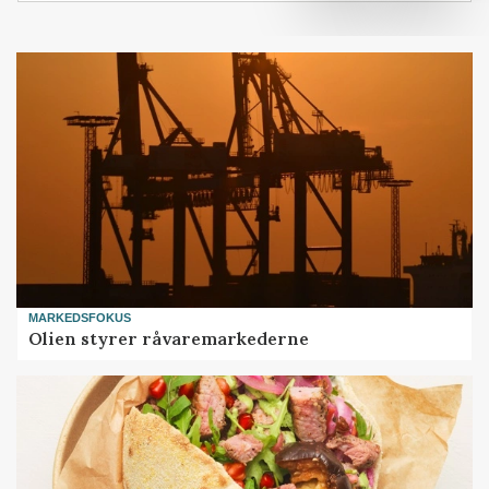
MARKEDSFOKUS
Olien styrer råvaremarkederne