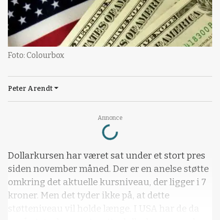
Foto: Colourbox
Peter Arendt
Loading...
Annonce
Dollarkursen har været sat under et stort pres
siden november måned. Der er en anelse støtte
omkring det aktuelle kursniveau, der ligger i 7
kroner. Men det tyder ikke på, at dette
støtteniveau vil holde længe. I USA har de da