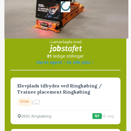
Loading...
Jobs
i samarbejde med
81
ledige stillinger
Opret agent
Se alle jobs
Elevplads tilbydes ved Ringkøbing /
Trainee placement Ringkøbing
Grise
6950, Ringkøbing
06. aug.
NY