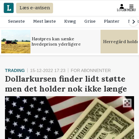
Læs e-avisen
LOGIN
MENU
Seneste
Mest læste
Kvæg
Grise
Planter
Mask
Høstpres kan sænke
Herregård holde
hvedeprisen yderligere
TRADING
15-12-2022 17:23
FOR ABONNENTER
Dollarkursen finder lidt støtte
men det holder nok ikke længe