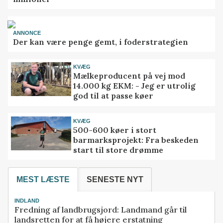
ANNONCE
Der kan være penge gemt, i foderstrategien
KVÆG
Mælkeproducent på vej mod
14.000 kg EKM: - Jeg er utrolig
god til at passe køer
KVÆG
500-600 køer i stort
barmarksprojekt: Fra beskeden
start til store drømme
MEST LÆSTE
SENESTE NYT
INDLAND
Fredning af landbrugsjord: Landmand går til
landsretten for at få højere erstatning