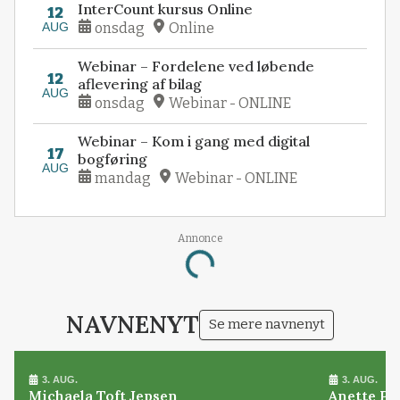
InterCount kursus Online
12
AUG
onsdag
Online
Webinar – Fordelene ved løbende
12
aflevering af bilag
AUG
onsdag
Webinar - ONLINE
Webinar – Kom i gang med digital
17
bogføring
AUG
mandag
Webinar - ONLINE
Annonce
Loading...
NAVNENYT
Se mere navnenyt
3. AUG.
3. AUG.
Michaela Toft Jepsen
Anette Pl