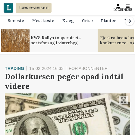
Læs e-avisen
LOGIN
MENU
Seneste
Mest læste
Kvæg
Grise
Planter
Mask
KWS Rallys topper årets
Fjerkræbranchen:
sortsforsøg i vinterbyg
konkurrence- og
TRADING
15-02-2024 16:33
FOR ABONNENTER
Dollarkursen peger opad indtil
videre