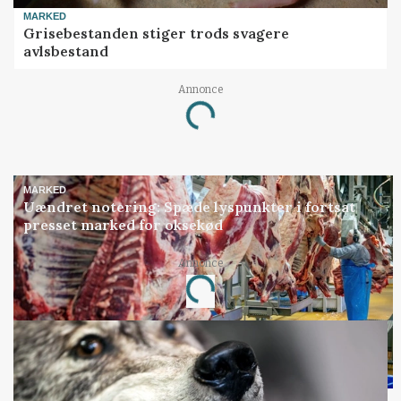
MARKED
Grisebestanden stiger trods svagere
avlsbestand
Annonce
Loading...
MARKED
Uændret notering: Spæde lyspunkter i fortsat
presset marked for oksekød
Annonce
Loading...