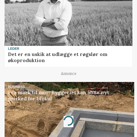
LEDER
Det er en uskik at udlægge et røgslør om
økoproduktion
Annonce
BUSINESS
Fra mark til mur: Byggeriet kan åbne nyt
marked for biokul
Annonce
Loading...