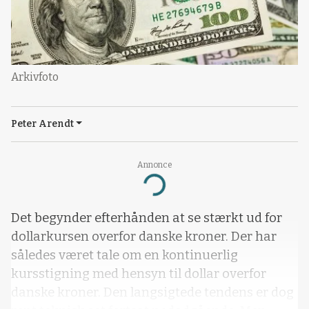
Arkivfoto
Peter Arendt
Annonce
Loading...
Det begynder efterhånden at se stærkt ud for
dollarkursen overfor danske kroner. Der har
således været tale om en kontinuerlig
kursstigning med hensyn til dollar overfor
danske kroner. Den langsigtede tendens er dog