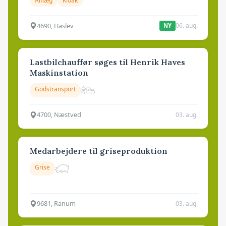
Anlæg
Kloak
4690, Haslev
06. aug.
NY
Lastbilchauffør søges til Henrik Haves
Maskinstation
Godstransport
4700, Næstved
03. aug.
Medarbejdere til griseproduktion
Grise
9681, Ranum
03. aug.