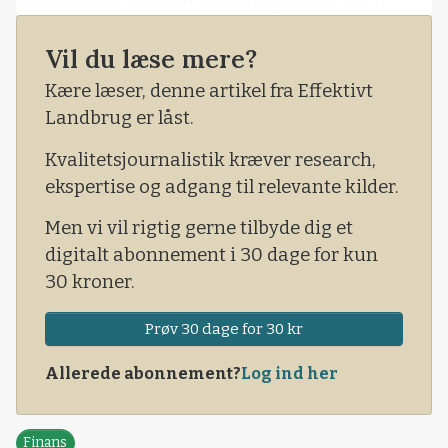
rent teknisk set fortsat nedadgående. Men
kortsigtet er trenden nu op. De tekniske
Vil du læse mere?
indikatorer udviser dog usikkerhed om retning
og signalerer, at dollarkursen skal handle
Kære læser, denne artikel fra Effektivt
sidelæns overfor danske kroner i den
Landbrug er låst.
kommende tid.
Kvalitetsjournalistik kræver research,
ekspertise og adgang til relevante kilder.
Men vi vil rigtig gerne tilbyde dig et
digitalt abonnement i 30 dage for kun
30 kroner.
Prøv 30 dage for 30 kr
Allerede abonnement?
Log ind her
Finans