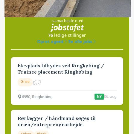
Jobs
i samarbejde med
76
ledige stillinger
Opret agent
Se alle jobs
Elevplads tilbydes ved Ringkøbing /
Trainee placement Ringkøbing
Grise
6950, Ringkøbing
06. aug.
NY
Rørlægger / håndmand søges til
dræn/entreprenørarbejde.