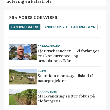
notering en katastrofe
FRA VORES UGEAVISER
LANDBRUGNORD
LANDBRUGSYD
LANDBRUGFYN
LAND
CAP-I-DANMARK
Fjerkræbranchen: - Vi forlanger
ens konkurrence- og
produktionsvilkår
KVÆG
Snart kan man søge tilskud til
naturprojekter
ARRANGEMENT
Markvandring sætter fokus på
elefantgræs