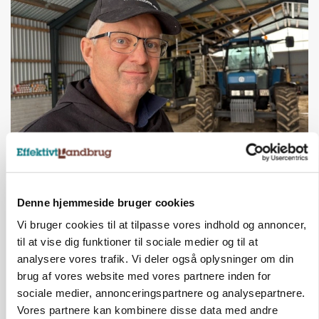
POLITIK
»Nu stopper I«: Landbrugsdebattør og
protestgruppe vil demonstrere mod ny
gødskningslov
Denne hjemmeside bruger cookies
Vi bruger cookies til at tilpasse vores indhold og annoncer,
Annonce
til at vise dig funktioner til sociale medier og til at
POLITIK
analysere vores trafik. Vi deler også oplysninger om din
Folketinget behandler ny gødskningslov: Sådan
brug af vores website med vores partnere inden for
kan den ændre din bedrift fra 2027
sociale medier, annonceringspartnere og analysepartnere.
Vores partnere kan kombinere disse data med andre
Annonce