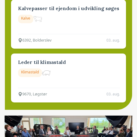
Kalvepasser til ejendom i udvikling søges
Kalve
6392, Bolderslev
03. aug.
Leder til klimastald
Klimastald
9670, Løgstør
03. aug.