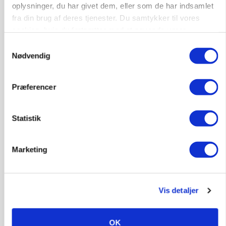
oplysninger, du har givet dem, eller som de har indsamlet
Loading...
fra din brug af deres tjenester. Du samtykker til vores
cookies, hvis du fortsætter med at anvende vores
hjemmeside.
Samtykkevalg
Nødvendig
Præferencer
Statistik
Marketing
KVÆG
Snart kan man søge tilskud til naturprojekter
Vis detaljer
OK