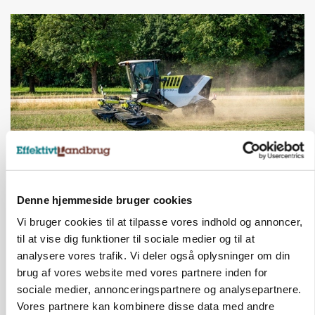
MASKINER
Forserie til selvkørende skårlægger afprøves i år
Denne hjemmeside bruger cookies
Vi bruger cookies til at tilpasse vores indhold og annoncer,
Annonce
til at vise dig funktioner til sociale medier og til at
analysere vores trafik. Vi deler også oplysninger om din
ARRANGEMENT
Markvandring sætter fokus på elefantgræs
brug af vores website med vores partnere inden for
Loading...
sociale medier, annonceringspartnere og analysepartnere.
Annonce
Vores partnere kan kombinere disse data med andre