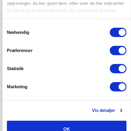
oplysninger, du har givet dem, eller som de har indsamlet
fra din brug af deres tjenester. Du samtykker til vores
cookies, hvis du fortsætter med at anvende vores
hjemmeside.
Samtykkevalg
Nødvendig
Præferencer
Statistik
MARKED
Marketing
Grisenoteringen står stille
Vis detaljer
OK