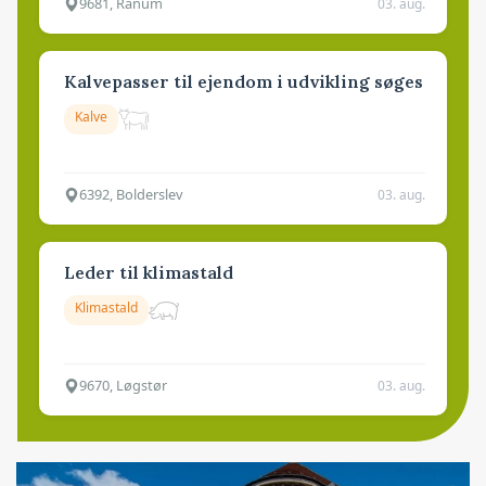
9681, Ranum
03. aug.
Kalvepasser til ejendom i udvikling søges
Kalve
6392, Bolderslev
03. aug.
Leder til klimastald
Klimastald
9670, Løgstør
03. aug.