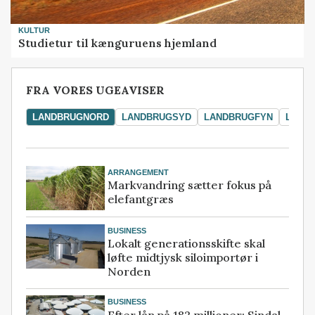
KULTUR
Studietur til kænguruens hjemland
FRA VORES UGEAVISER
LANDBRUGNORD
LANDBRUGSYD
LANDBRUGFYN
LAND
ARRANGEMENT
Markvandring sætter fokus på
elefantgræs
BUSINESS
Lokalt generationsskifte skal
løfte midtjysk siloimportør i
Norden
BUSINESS
Efter lån på 182 millioner: Sindal