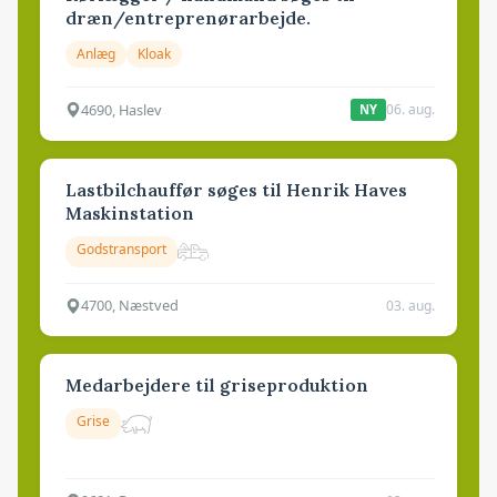
dræn/entreprenørarbejde.
Anlæg
Kloak
4690, Haslev
06. aug.
NY
Lastbilchauffør søges til Henrik Haves
Maskinstation
Godstransport
4700, Næstved
03. aug.
Medarbejdere til griseproduktion
Grise