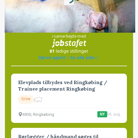
Loading...
Jobs
i samarbejde med
81
ledige stillinger
Opret agent
Se alle jobs
Elevplads tilbydes ved Ringkøbing /
Trainee placement Ringkøbing
Grise
6950, Ringkøbing
06. aug.
NY
Rørlægger / håndmand søges til