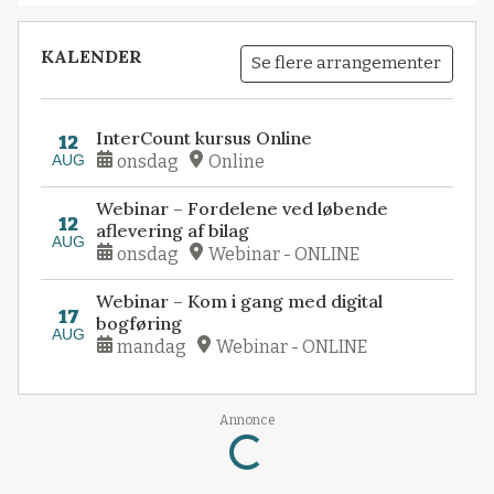
KALENDER
Se flere arrangementer
InterCount kursus Online
12
AUG
onsdag
Online
Webinar – Fordelene ved løbende
12
aflevering af bilag
AUG
onsdag
Webinar - ONLINE
Webinar – Kom i gang med digital
17
bogføring
AUG
mandag
Webinar - ONLINE
Loading...
Annonce