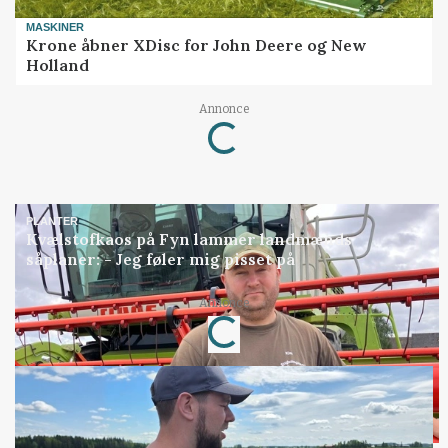
MASKINER
Krone åbner XDisc for John Deere og New
Holland
Loading...
Annonce
PLANTER
Kvælstofkaos på Fyn lammer landmænds
såplaner: - Jeg føler mig pisset på
Loading...
Annonce