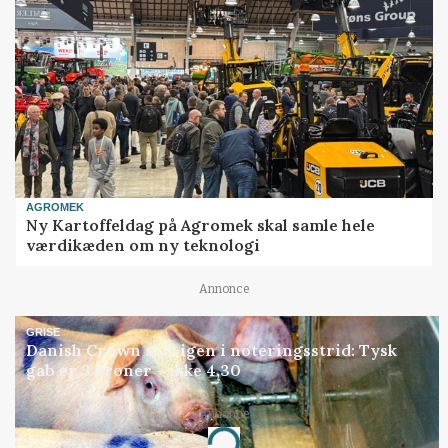
AGROMEK
Ny Kartoffeldag på Agromek skal samle hele
værdikæden om ny teknologi
Annonce
GRISE
Danish Crown slår igen i noteringsstrid: Tysk
gab er 3 kroner – ikke 4,30
Annonce