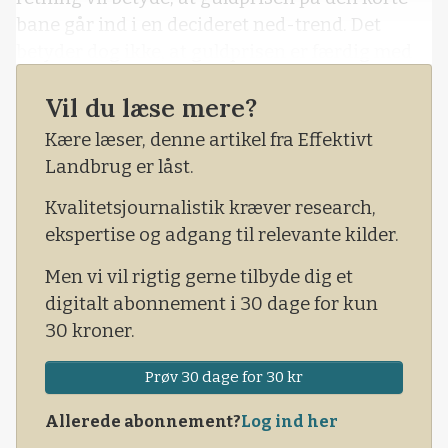
bane går ind i en decideret ned-trend. Det
betyder dog ikke, at guldprisen er færdig med
at stige på lang sigt. Således ser jeg fortsat
Vil du læse mere?
guldprisen som havende et stort opadgående,
langsigtet potentiale. Ikke mindst hvis, eller
Kære læser, denne artikel fra Effektivt
rettere når, aktiemark
Landbrug er låst.
Kvalitetsjournalistik kræver research,
ekspertise og adgang til relevante kilder.
Men vi vil rigtig gerne tilbyde dig et
digitalt abonnement i 30 dage for kun
30 kroner.
Prøv 30 dage for 30 kr
Allerede abonnement?
Log ind her