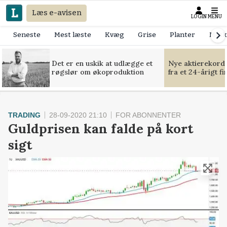
Læs e-avisen
LOGIN
MENU
Seneste
Mest læste
Kvæg
Grise
Planter
Mask
Det er en uskik at udlægge et
Nye aktierekorde
røgslør om økoproduktion
fra et 24-årigt f
TRADING
28-09-2020 21:10
FOR ABONNENTER
Guldprisen kan falde på kort
sigt