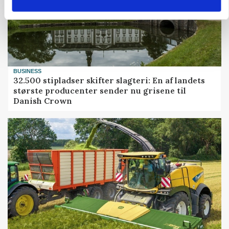
BUSINESS
32.500 stipladser skifter slagteri: En af landets
største producenter sender nu grisene til
Danish Crown