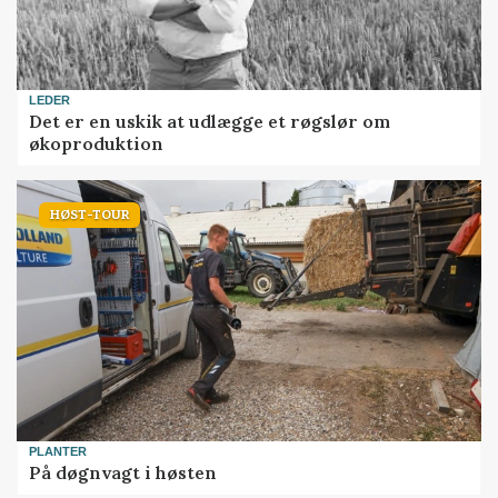
LEDER
Det er en uskik at udlægge et røgslør om
økoproduktion
HØST-TOUR
PLANTER
På døgnvagt i høsten