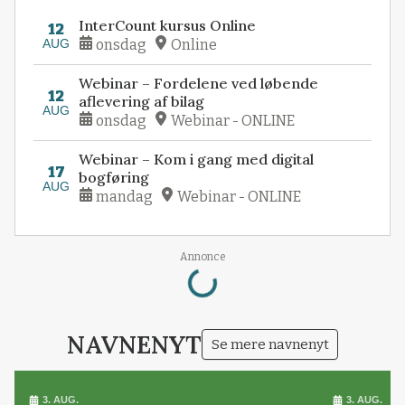
InterCount kursus Online
12
AUG
onsdag
Online
Webinar – Fordelene ved løbende
12
aflevering af bilag
AUG
onsdag
Webinar - ONLINE
Webinar – Kom i gang med digital
17
bogføring
AUG
mandag
Webinar - ONLINE
Loading...
Annonce
NAVNENYT
Se mere navnenyt
3. AUG.
3. AUG.