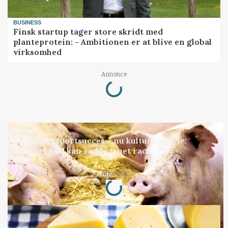
BUSINESS
Finsk startup tager store skridt med
planteprotein: - Ambitionen er at blive en global
virksomhed
Loading...
Annonce
GRISE
Engang eksportsucces – nu kulturhistorie:
Gammel sæd kan redde truet race
Loading...
Annonce