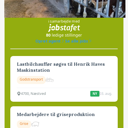
Jobs
i samarbejde med
80
ledige stillinger
Opret agent
Se alle jobs
Lastbilchauffør søges til Henrik Haves
Maskinstation
Godstransport
4700, Næstved
03. aug.
NY
Medarbejdere til griseproduktion
Grise