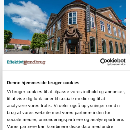
BUSINESS
Lave grisepriser og nye regler øger landbobanks
forsigtighed
Denne hjemmeside bruger cookies
Vi bruger cookies til at tilpasse vores indhold og annoncer,
Annonce
til at vise dig funktioner til sociale medier og til at
analysere vores trafik. Vi deler også oplysninger om din
KLUMME
Ny griseprognose kan give anledning til et nyt
brug af vores website med vores partnere inden for
budgettjek
sociale medier, annonceringspartnere og analysepartnere.
Vores partnere kan kombinere disse data med andre