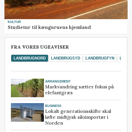
KULTUR
Studietur til kænguruens hjemland
FRA VORES UGEAVISER
LANDBRUGNORD
LANDBRUGSYD
LANDBRUGFYN
LAND
ARRANGEMENT
Markvandring sætter fokus på
elefantgræs
BUSINESS
Lokalt generationsskifte skal
løfte midtjysk siloimportør i
Norden