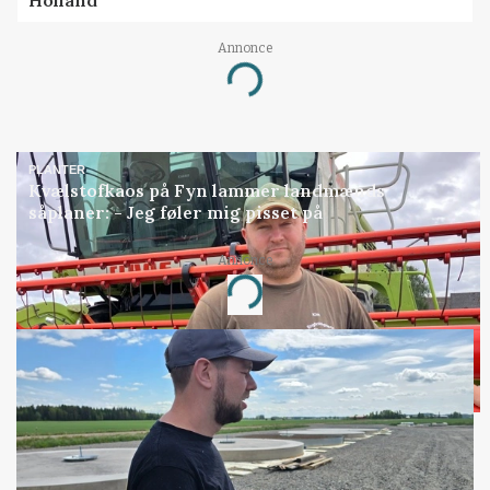
Annonce
Loading...
PLANTER
Kvælstofkaos på Fyn lammer landmænds
såplaner: - Jeg føler mig pisset på
Annonce
Loading...