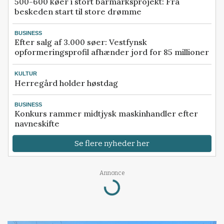
500-600 køer i stort barmarksprojekt: Fra
beskeden start til store drømme
BUSINESS
Efter salg af 3.000 søer: Vestfynsk
opformeringsprofil afhænder jord for 85 millioner
KULTUR
Herregård holder høstdag
BUSINESS
Konkurs rammer midtjysk maskinhandler efter
navneskifte
Se flere nyheder her
Annonce
Loading...