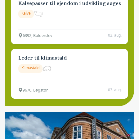
Kalvepasser til ejendom i udvikling søges
Kalve
6392, Bolderslev
03. aug.
Leder til klimastald
Klimastald
9670, Løgstør
03. aug.