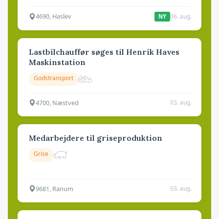
4690, Haslev
06. aug.
NY
Lastbilchauffør søges til Henrik Haves
Maskinstation
Godstransport
4700, Næstved
03. aug.
Medarbejdere til griseproduktion
Grise
9681, Ranum
03. aug.