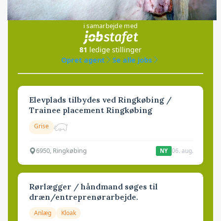
Jobs
i samarbejde med
81
ledige stillinger
Opret agent
Se alle jobs
Elevplads tilbydes ved Ringkøbing /
Trainee placement Ringkøbing
Grise
6950, Ringkøbing
06. aug.
NY
Rørlægger / håndmand søges til
dræn/entreprenørarbejde.
Anlæg
Kloak