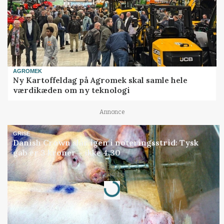
AGROMEK
Ny Kartoffeldag på Agromek skal samle hele
værdikæden om ny teknologi
Annonce
GRISE
Danish Crown slår igen i noteringsstrid: Tysk
gab er 3 kroner – ikke 4,30
Annonce
Loading...