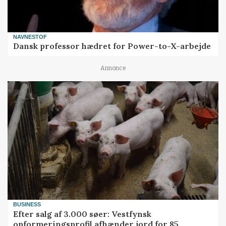
NAVNESTOF
Dansk professor hædret for Power-to-X-arbejde
Annonce
BUSINESS
Efter salg af 3.000 søer: Vestfynsk
opformeringsprofil afhænder jord for 85