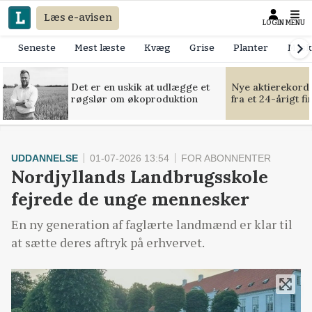
Læs e-avisen
LOGIN
MENU
Seneste
Mest læste
Kvæg
Grise
Planter
Mask
Det er en uskik at udlægge et
Nye aktierekorde
røgslør om økoproduktion
fra et 24-årigt f
UDDANNELSE
01-07-2026 13:54
FOR ABONNENTER
Nordjyllands Landbrugsskole
fejrede de unge mennesker
En ny generation af faglærte landmænd er klar til
at sætte deres aftryk på erhvervet.