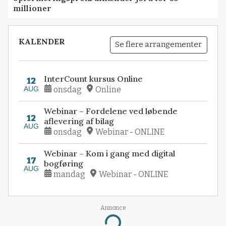
millioner
KALENDER
Se flere arrangementer
InterCount kursus Online
12
AUG
onsdag
Online
Webinar – Fordelene ved løbende
12
aflevering af bilag
AUG
onsdag
Webinar - ONLINE
Webinar – Kom i gang med digital
17
bogføring
AUG
mandag
Webinar - ONLINE
Annonce
Loading...