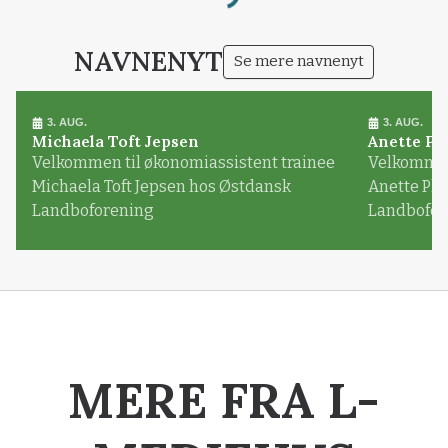
NAVNENYT
Se mere navnenyt
3. AUG.
3. AUG.
Michaela Toft Jepsen
Anette Pl
Velkommen til økonomiassistent trainee
Velkommen 
Michaela Toft Jepsen hos Østdansk
Anette Pl
Landboforening
Landbofor
MERE FRA L-