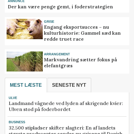
ANNONCE
Der kan være penge gemt, i foderstrategien
GRISE
Engang eksportsucces – nu
kulturhistorie: Gammel sæd kan
redde truet race
ARRANGEMENT
Markvandring sætter fokus på
elefantgræs
MEST LÆSTE
SENESTE NYT
ULVE
Landmand vågnede ved lyden af skrigende kvier:
Ulven stod på foderbordet
BUSINESS
32.500 stipladser skifter slagteri: En af landets
største producenter sender nu grisene til Danish