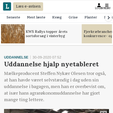
Læs e-avisen
LOGIN
MENU
Seneste
Mest læste
Kvæg
Grise
Planter
Mask
KWS Rallys topper årets
Fjerkræbranchen:
sortsforsøg i vinterbyg
konkurrence- og
UDDANNELSE
30-09-2020 07:52
Uddannelse hjalp nyetableret
Mælkeproducent Steffen Nykær Olesen tror også,
at han havde været selvstændig i dag uden sin
uddannelse i bagagen, men han er overbevist om,
at især hans agrarøkonomuddannelse har gjort
mange ting lettere.