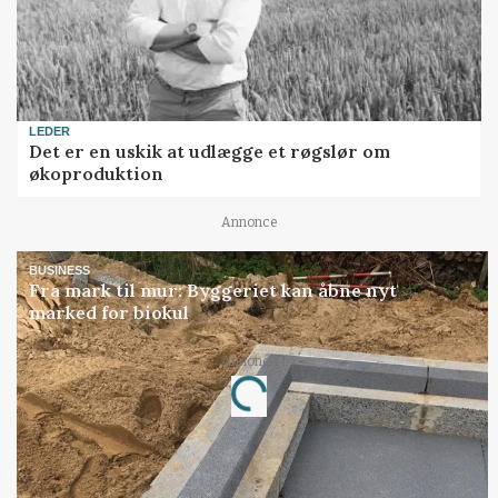
LEDER
Det er en uskik at udlægge et røgslør om
økoproduktion
Annonce
BUSINESS
Fra mark til mur: Byggeriet kan åbne nyt
marked for biokul
Annonce
Loading...
Jobs