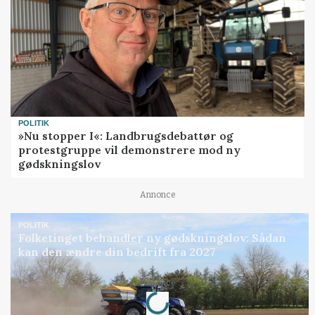
POLITIK
»Nu stopper I«: Landbrugsdebattør og
protestgruppe vil demonstrere mod ny
gødskningslov
Annonce
POLITIK
Folketinget behandler ny gødskningslov: Sådan
kan den ændre din bedrift fra 2027
Loading...
Annonce