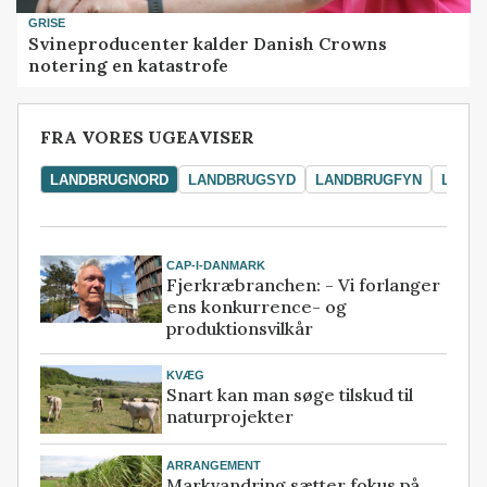
GRISE
Svineproducenter kalder Danish Crowns
notering en katastrofe
FRA VORES UGEAVISER
LANDBRUGNORD
LANDBRUGSYD
LANDBRUGFYN
LAND
CAP-I-DANMARK
Fjerkræbranchen: - Vi forlanger
ens konkurrence- og
produktionsvilkår
KVÆG
Snart kan man søge tilskud til
naturprojekter
ARRANGEMENT
Markvandring sætter fokus på