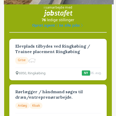
i samarbejde med
76
ledige stillinger
Opret agent
Se alle jobs
Elevplads tilbydes ved Ringkøbing /
Trainee placement Ringkøbing
Grise
6950, Ringkøbing
06. aug.
NY
Rørlægger / håndmand søges til
dræn/entreprenørarbejde.
Anlæg
Kloak