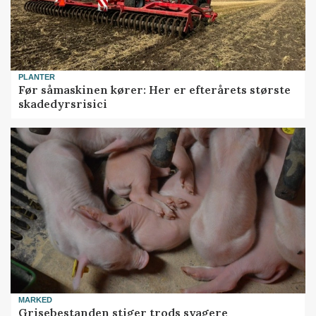
PLANTER
Før såmaskinen kører: Her er efterårets største
skadedyrsrisici
MARKED
Grisebestanden stiger trods svagere