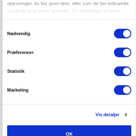
oplysninger, du har givet dem, eller som de har indsamlet
fra din brug af deres tjenester. Du samtykker til vores
cookies, hvis du fortsætter med at anvende vores
hjemmeside.
Samtykkevalg
Nødvendig
BUSINESS
Ejer eller medejer? Nyt tv-format udfordrer
landbrugets ejerstruktur
Præferencer
Statistik
Marketing
Vis detaljer
OK