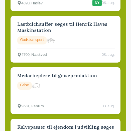
4690, Haslev
06. aug.
NY
Lastbilchauffør søges til Henrik Haves
Maskinstation
Godstransport
4700, Næstved
03. aug.
Medarbejdere til griseproduktion
Grise
9681, Ranum
03. aug.
Kalvepasser til ejendom i udvikling søges