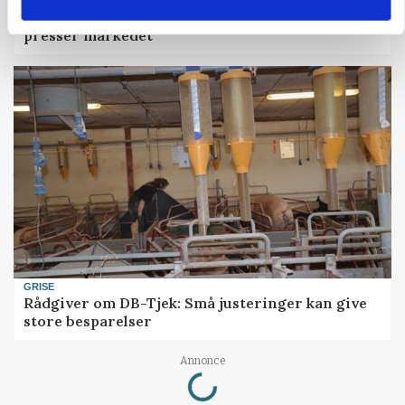
MARKEDSFOKUS
Prisgab på 20 kroner pr. kg vokser: Polsk kylling
presser markedet
GRISE
Rådgiver om DB-Tjek: Små justeringer kan give
store besparelser
Loading...
Annonce