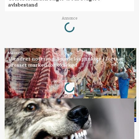
avlsbestand
Loading...
Annonce
MARKED
Uændret notering: Spæde lyspunkter i fortsat
presset marked for oksekød
Loading...
Annonce