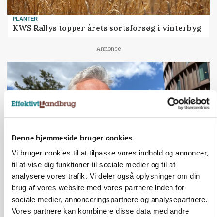
PLANTER
KWS Rallys topper årets sortsforsøg i vinterbyg
Annonce
Denne hjemmeside bruger cookies
Vi bruger cookies til at tilpasse vores indhold og annoncer,
til at vise dig funktioner til sociale medier og til at
analysere vores trafik. Vi deler også oplysninger om din
CAP-I-DANMARK
brug af vores website med vores partnere inden for
Fjerkræbranchen: - Vi forlanger ens
konkurrence- og produktionsvilkår
sociale medier, annonceringspartnere og analysepartnere.
Vores partnere kan kombinere disse data med andre