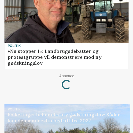
POLITIK
»Nu stopper I«: Landbrugsdebattør og
protestgruppe vil demonstrere mod ny
gødskningslov
Annonce
Loading...
POLITIK
Folketinget behandler ny gødskningslov: Sådan
kan den ændre din bedrift fra 2027