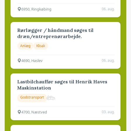
6950, Ringkøbing
06. aug.
Rørlægger / håndmand søges til
dræn/entreprenørarbejde.
Anlæg
Kloak
4690, Haslev
06. aug.
Lastbilchauffør søges til Henrik Haves
Maskinstation
Godstransport
4700, Næstved
03. aug.