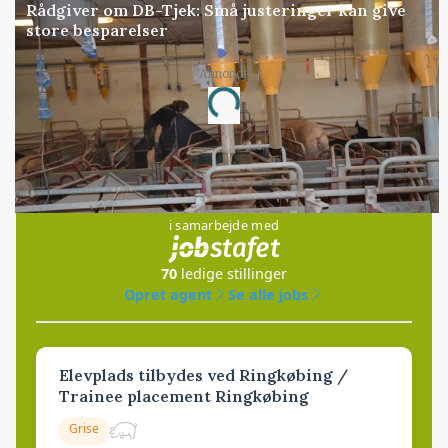
Rådgiver om DB-Tjek: Små justeringer kan give
store besparelser
Annonce
Loading...
Jobs
i samarbejde med
70
ledige stillinger
Opret agent
Se alle jobs
Elevplads tilbydes ved Ringkøbing /
Trainee placement Ringkøbing
Grise