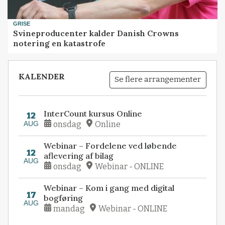
GRISE
Svineproducenter kalder Danish Crowns
notering en katastrofe
KALENDER
Se flere arrangementer
InterCount kursus Online
12
AUG
onsdag
Online
Webinar – Fordelene ved løbende
12
aflevering af bilag
AUG
onsdag
Webinar - ONLINE
Webinar – Kom i gang med digital
17
bogføring
AUG
mandag
Webinar - ONLINE