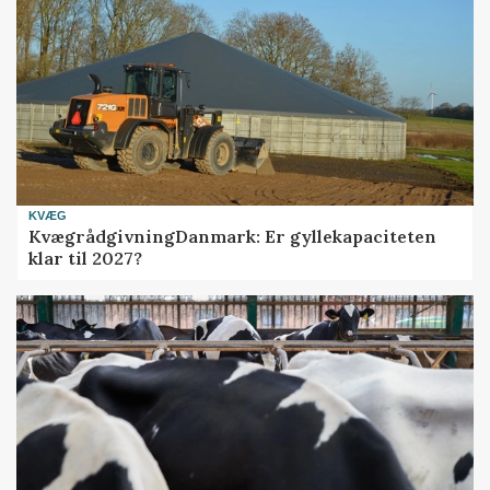
KVÆG
KvægrådgivningDanmark: Er gyllekapaciteten
klar til 2027?