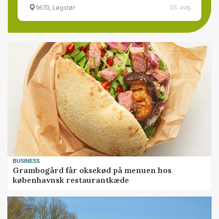
9670, Løgstør
03. aug.
BUSINESS
Grambogård får oksekød på menuen hos
københavnsk restaurantkæde