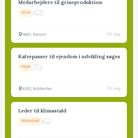
Medarbejdere til griseproduktion
Grise
9681, Ranum
03. aug.
Kalvepasser til ejendom i udvikling søges
Kalve
6392, Bolderslev
03. aug.
Leder til klimastald
Klimastald