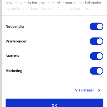
Annonce
oplysninger, du har givet dem, eller som de har indsamlet
fra din brug af deres tjenester. Du samtykker til vores
BUSINESS
cookies, hvis du fortsætter med at anvende vores
Ejer eller medejer? Nyt tv-format udfordrer
hjemmeside.
landbrugets ejerstruktur
Samtykkevalg
Nødvendig
Annonce
Loading...
Præferencer
Statistik
Marketing
Vis detaljer
MARKED
OK