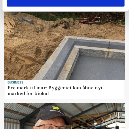
Russisk mælkepris dykker 23 procent
BUSINESS
Fra mark til mur: Byggeriet kan åbne nyt
marked for biokul