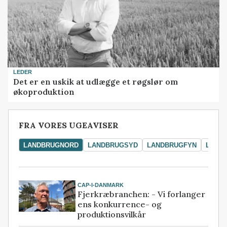
LEDER
Det er en uskik at udlægge et røgslør om
økoproduktion
FRA VORES UGEAVISER
LANDBRUGNORD
LANDBRUGSYD
LANDBRUGFYN
LAND
CAP-I-DANMARK
Fjerkræbranchen: - Vi forlanger
ens konkurrence- og
produktionsvilkår