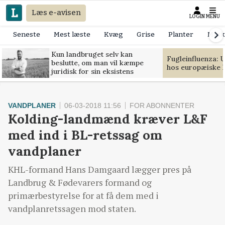
Læs e-avisen
LOGIN
MENU
Seneste
Mest læste
Kvæg
Grise
Planter
Mask
Kun landbruget selv kan
Fugleinfluenza: 
beslutte, om man vil kæmpe
hos europæiske 
juridisk for sin eksistens
VANDPLANER
06-03-2018 11:56
FOR ABONNENTER
Kolding-landmænd kræver L&F
med ind i BL-retssag om
vandplaner
KHL-formand Hans Damgaard lægger pres på
Landbrug & Fødevarers formand og
primærbestyrelse for at få dem med i
vandplanretssagen mod staten.