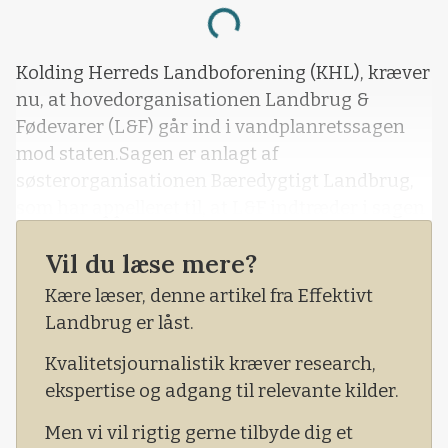
Loading...
Kolding Herreds Landboforening (KHL), kræver
nu, at hovedorganisationen Landbrug &
Fødevarer (L&F) går ind i vandplanretssagen
mod staten.Sagen er anlagt af
søsterorganisationen Bæredygtigt Landbrug,
som har appelleret til, at L&F indtræder i sagen
som såkaldt biintervenient – det vil sige
Vil du læse mere?
juridisk bisidder i sagen, der skal for Vestre
Landsret til maj. - Vi skal med i sagen. Nu
Kære læser, denne artikel fra Effektivt
rykker det her erhverv altså sammen i bussen,
Landbrug er låst.
og L&F skal se at få kridtet skoene og komme
Kvalitetsjournalistik kræver research,
ind i kampen. Det er min personlige holdning.
ekspertise og adgang til relevante kilder.
Jeg spurgte derfor mandag aften min
bestyrelse, hvor KHL står i sagen. Og der er fuld
Men vi vil rigtig gerne tilbyde dig et