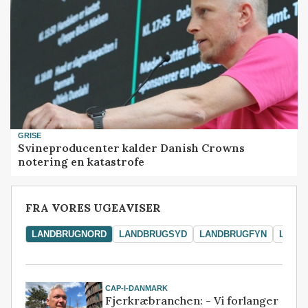
GRISE
Svineproducenter kalder Danish Crowns
notering en katastrofe
FRA VORES UGEAVISER
LANDBRUGNORD
LANDBRUGSYD
LANDBRUGFYN
LAND
CAP-I-DANMARK
Fjerkræbranchen: - Vi forlanger