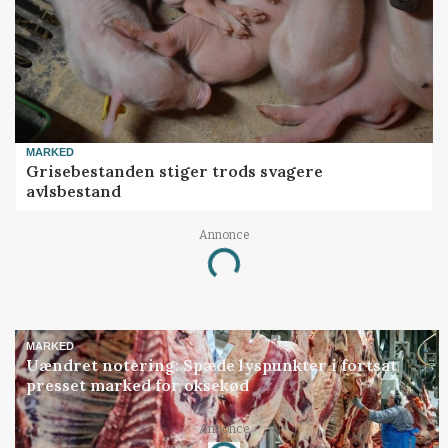
MARKED
Grisebestanden stiger trods svagere
avlsbestand
Annonce
Loading...
MARKED
Uændret notering: Spæde lyspunkter i fortsat
presset marked for oksekød
Annonce