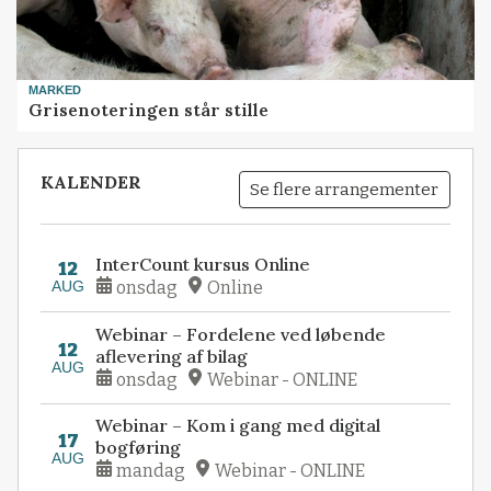
MARKED
Grisenoteringen står stille
KALENDER
Se flere arrangementer
InterCount kursus Online
12
AUG
onsdag
Online
Webinar – Fordelene ved løbende
12
aflevering af bilag
AUG
onsdag
Webinar - ONLINE
Webinar – Kom i gang med digital
17
bogføring
AUG
mandag
Webinar - ONLINE