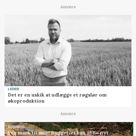
Annonce
LEDER
Det er en uskik at udlægge et røgslør om
økoproduktion
Annonce
BUSINESS
Fra mark til mur: Byggeriet kan åbne nyt