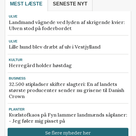
MEST LÆSTE
SENESTE NYT
ULVE
Landmand vågnede ved lyden af skrigende kvier:
Ulven stod på foderbordet
ULVE
Lille hund blev dræbt af ulv i Vestjylland
KULTUR
Herregård holder høstdag
BUSINESS
32.500 stipladser skifter slagteri: En af landets
største producenter sender nu grisene til Danish
Crown
PLANTER
Kvælstofkaos på Fyn lammer landmænds såplaner:
- Jeg føler mig pisset på
Se flere nyheder her