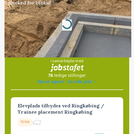
marked for biokul
Annonce
Loading...
Jobs
i samarbejde med
76
ledige stillinger
Opret agent
Se alle jobs
Elevplads tilbydes ved Ringkøbing /
Trainee placement Ringkøbing
Grise