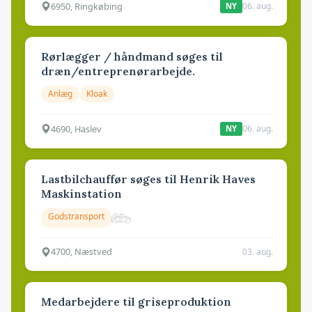
6950, Ringkøbing
06. aug.
NY
Rørlægger / håndmand søges til
dræn/entreprenørarbejde.
Anlæg
Kloak
4690, Haslev
06. aug.
NY
Lastbilchauffør søges til Henrik Haves
Maskinstation
Godstransport
4700, Næstved
03. aug.
Medarbejdere til griseproduktion