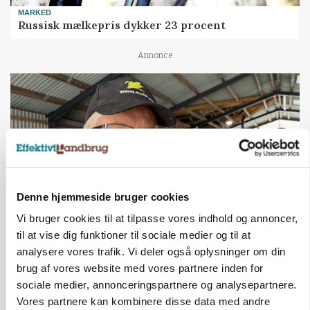
MARKED
Russisk mælkepris dykker 23 procent
Annonce
Denne hjemmeside bruger cookies
Vi bruger cookies til at tilpasse vores indhold og annoncer,
til at vise dig funktioner til sociale medier og til at
POLITIK
analysere vores trafik. Vi deler også oplysninger om din
»Nu stopper I«: Landbrugsdebattør og
protestgruppe vil demonstrere mod ny
brug af vores website med vores partnere inden for
gødskningslov
sociale medier, annonceringspartnere og analysepartnere.
Vores partnere kan kombinere disse data med andre