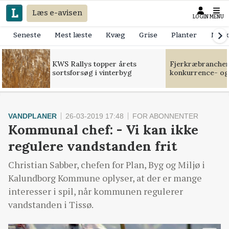
Læs e-avisen
LOGIN
MENU
Seneste
Mest læste
Kvæg
Grise
Planter
Mask
KWS Rallys topper årets
Fjerkræbranchen:
sortsforsøg i vinterbyg
konkurrence- og
VANDPLANER
26-03-2019 17:48
FOR ABONNENTER
Kommunal chef: - Vi kan ikke
regulere vandstanden frit
Christian Sabber, chefen for Plan, Byg og Miljø i
Kalundborg Kommune oplyser, at der er mange
interesser i spil, når kommunen regulerer
vandstanden i Tissø.