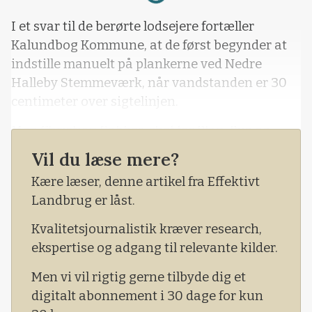
I et svar til de berørte lodsejere fortæller
Kalundbog Kommune, at de først begynder at
indstille manuelt på plankerne ved Nedre
Halleby Stemmeværk, når vandstanden er 30
centimeter over sigtelinjen.
Men Christian Sabber, chef for Plan, Byg og
Miljø i kommunen, fortæller dog, at han godt
Vil du læse mere?
forstår frustrationen blandt de berørte
Kære læser, denne artikel fra Effektivt
landmænd, som har marker nær Tissø og
Landbrug er låst.
Bøstrup Å.
Kvalitetsjournalistik kræver research,
- Jeg forst&ar
ekspertise og adgang til relevante kilder.
Men vi vil rigtig gerne tilbyde dig et
digitalt abonnement i 30 dage for kun