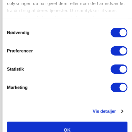
Annonce
oplysninger, du har givet dem, eller som de har indsamlet
fra din brug af deres tjenester. Du samtykker til vores
POLITIK
cookies, hvis du fortsætter med at anvende vores
Folketinget behandler ny gødskningslov: Sådan
hjemmeside.
kan den ændre din bedrift fra 2027
Samtykkevalg
Nødvendig
Annonce
Loading...
Præferencer
Statistik
Marketing
Vis detaljer
KVÆG
OK