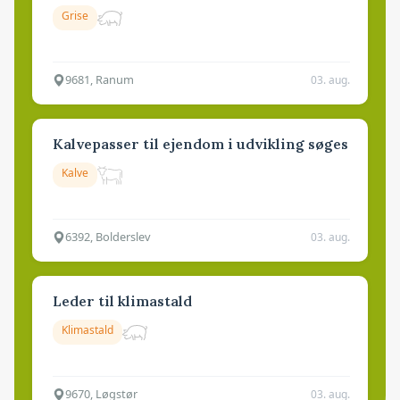
Grise
9681, Ranum
03. aug.
Kalvepasser til ejendom i udvikling søges
Kalve
6392, Bolderslev
03. aug.
Leder til klimastald
Klimastald
9670, Løgstør
03. aug.